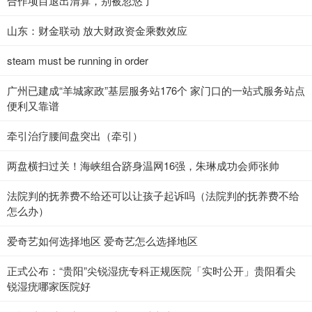
合作项目退出清算，别被忽悠了
山东：财金联动 放大财政资金乘数效应
steam must be running in order
广州已建成“羊城家政”基层服务站176个 家门口的一站式服务站点
便利又靠谱
牵引治疗腰间盘突出（牵引）
两盘横扫过关！海峡组合跻身温网16强，朱琳成功会师张帅
法院判的抚养费不给还可以让孩子起诉吗（法院判的抚养费不给
怎么办）
爱奇艺如何选择地区 爱奇艺怎么选择地区
正式公布：“贵阳”尖锐湿疣专科正规医院「实时公开」贵阳看尖
锐湿疣哪家医院好