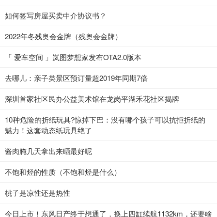
如何签写房屋买卖中介协议书？
2022年冬残奥会金牌（残奥会金牌）
「 爱车空间 」岚图梦想家发布OTA2.0版本
去哪儿：亲子类景区预订量超2019年同期7倍
深圳首家社区民办公益美术馆在龙岗平湖禾花社区揭牌
10种危险的折纸玩具?惊掉下巴：没有哪个孩子可以抗拒折纸的
魅力！这套动态纸玩具绝了
酱肉腌几天拿出来晒最好呢
不饱和烃的性质（不饱和烃是什么）
桃子是凉性还是热性
今日上市！东风日产终于想通了，换上四缸续航1132km，还要啥