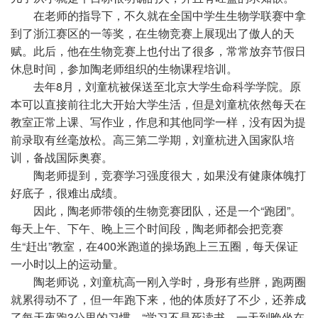
在老师的指导下，不久就在全国中学生生物学联赛中拿
到了浙江赛区的一等奖，在生物竞赛上展现出了傲人的天
赋。此后，他在生物竞赛上也付出了很多，常常放弃节假日
休息时间，参加陶老师组织的生物课程培训。
去年8月，刘童杭被保送至北京大学生命科学学院。原
本可以直接前往北大开始大学生活，但是刘童杭依然每天在
教室正常上课、写作业，作息和其他同学一样，没有因为提
前录取有丝毫放松。高三第二学期，刘童杭进入国家队培
训，备战国际奥赛。
陶老师提到，竞赛学习强度很大，如果没有健康体魄打
好底子，很难出成绩。
因此，陶老师带领的生物竞赛团队，还是一个“跑团”。
每天上午、下午、晚上三个时间段，陶老师都会把竞赛
生“赶出”教室，在400米跑道的操场跑上三五圈，每天保证
一小时以上的运动量。
陶老师说，刘童杭高一刚入学时，身形有些胖，跑两圈
就累得动不了，但一年跑下来，他的体质好了不少，还养成
了每天夜跑3公里的习惯。“学习不是死读书，一天到晚坐在