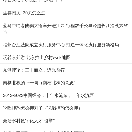
生存闯关130关怎么过
蓝马甲助老防骗大篷车开进江西 行程数千公里跨越长江沿线六省
市
福州台江法院成立执行服务中心 打造一体化执行服务新格局
玩转京郊游 北京推出乡村walk地图
东湖评论：三十而立，追光前行
南橘北枳的下一句（南桔北枳的意思）
2012-2022中国经济：十年水流东，十年水流西
说唱押韵怎么押列子（说唱押韵怎么押）
激活乡村数字化人才“引擎”