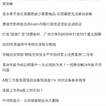
置攻略
逆水寒手游石窟藏密缺少重要物品-石窟藏密无法驱动攻略
遭做空机构狙击的Icahn与银行就偿还贷款达成协议
打造“国潮广货”消费标杆，广州力争到2035年打造33个重点商圈
2023年恩施州中考招生录取分数线
华顺信安荣获“网络空间安全产学协同育人优秀案例”二等奖
退休年龄为啥以档案中一次出现的为准？一招教你解决年龄不符
问题
A股三大股指震荡创业板指涨超1％ 光伏设备板块领涨
港股上市和a股上市区别？
中消协提示：云存储逾期会永久删除