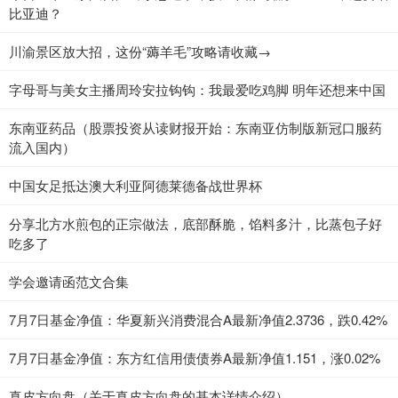
比亚迪？
川渝景区放大招，这份“薅羊毛”攻略请收藏→
字母哥与美女主播周玲安拉钩钩：我最爱吃鸡脚 明年还想来中国
东南亚药品（股票投资从读财报开始：东南亚仿制版新冠口服药
流入国内）
中国女足抵达澳大利亚阿德莱德备战世界杯
分享北方水煎包的正宗做法，底部酥脆，馅料多汁，比蒸包子好
吃多了
学会邀请函范文合集
7月7日基金净值：华夏新兴消费混合A最新净值2.3736，跌0.42%
7月7日基金净值：东方红信用债债券A最新净值1.151，涨0.02%
真皮方向盘（关于真皮方向盘的基本详情介绍）