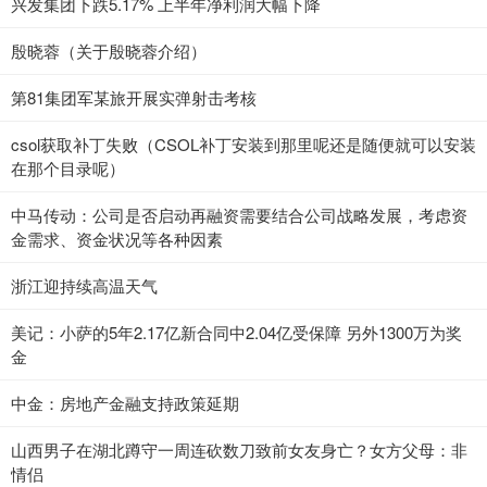
兴发集团下跌5.17% 上半年净利润大幅下降
殷晓蓉（关于殷晓蓉介绍）
第81集团军某旅开展实弹射击考核
csol获取补丁失败（CSOL补丁安装到那里呢还是随便就可以安装
在那个目录呢）
中马传动：公司是否启动再融资需要结合公司战略发展，考虑资
金需求、资金状况等各种因素
浙江迎持续高温天气
美记：小萨的5年2.17亿新合同中2.04亿受保障 另外1300万为奖
金
中金：房地产金融支持政策延期
山西男子在湖北蹲守一周连砍数刀致前女友身亡？女方父母：非
情侣