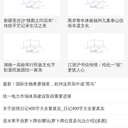
新疆英吉沙“模戳土印花布”：
两岸青年体验福州九案泰山信
传统手艺记录生活之美
俗非遗文化
湖南一高校举行民族文化节
江浙沪书信传情：经此一“疫”
彰显民族团结一家亲
更抚人心
最新！国际生物奥赛颁奖，杭州这所高中成“黑马”
统一电力市场体系建设取得重要进展
关于疫情日记400字大全要真实_日记400字大全要真实
逆水寒手游萝卜蹲在哪玩(萝卜蹲位置及玩法介绍)[多图]