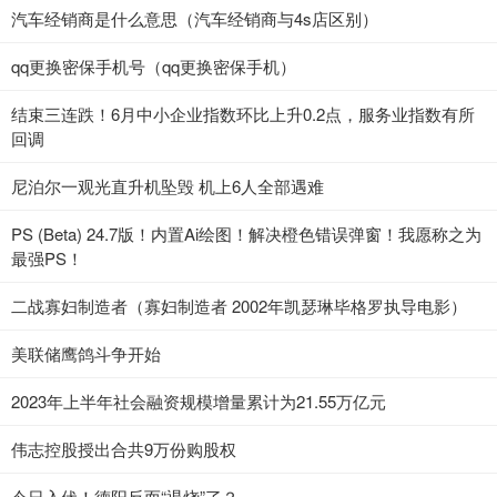
汽车经销商是什么意思（汽车经销商与4s店区别）
qq更换密保手机号（qq更换密保手机）
结束三连跌！6月中小企业指数环比上升0.2点，服务业指数有所
回调
尼泊尔一观光直升机坠毁 机上6人全部遇难
PS (Beta) 24.7版！内置Ai绘图！解决橙色错误弹窗！我愿称之为
最强PS！
二战寡妇制造者（寡妇制造者 2002年凯瑟琳毕格罗执导电影）
美联储鹰鸽斗争开始
2023年上半年社会融资规模增量累计为21.55万亿元
伟志控股授出合共9万份购股权
今日入伏！德阳反而“退烧”了？