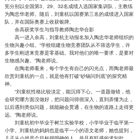
宪分别以全国第3、29、32名成绩入选国家集训队，主教练
为陶忠华老师。随后，刘童杭以国赛第三名的成绩进入国家
队，并在国际奥赛上收获银牌。
余高获奖学生与指导教师陶忠华合影
高一进入余高，刘童杭主动报名加入陶忠华老师组织的
生物兴趣小组。“学校组建生物竞赛团队从不筛选学生，许
多学生刚进来竞赛是零基础。我对他们的唯一要求，是要对
生物感兴趣。”陶老师说。
在陶老师看来，每个学生有自己的闪光点，而陶老师最
欣赏刘童杭的一点，就是他有打破“砂锅问到底”的探究精
神。
“刘童杭性格比较淡定，能沉得下心。一道题做错，他
会研究哪方面没做好，把问题问得很深入，直到弄懂为止，
以后遇到类似问题，就能融会贯通，在生物的道路上走得更
远。”陶老师说。
刘童杭初中毕业于树兰实验学校，小学毕业于临平第一
小学。刘童杭的妈妈也是临平一小的语文老师，她也提到，
儿子从小就是个目标很明确的人，并且有旺盛的求知欲。