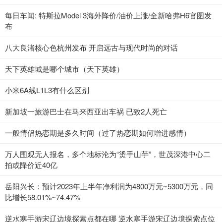
每日车闻: 特斯拉Model 3海外降价/油价上涨/全新哈弗H6官图发
布
八大良渚核心色杭州发布 开启远古与现代时尚的对话
天下英雄城是哪个城市（天下英雄）
小米6A线L1L3有什么区别
新加坡一旅游巴士在马来西亚出车祸 已致2人死亡
一般情侣热恋期是多久时间（过了热恋期如何增进感情）
万人围观无人报名，多个地标沦为“烫手山芋”，世茂深港中心二
拍或降价近40亿
岳阳兴长：预计2023年上半年净利润为4800万元~5300万元，同
比增长58.01%~74.47%
逆水寒手游宋辽边境探索点都在哪 逆水寒手游宋辽边境探索点位