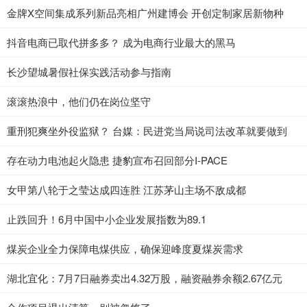
金牌X空间集成系列新品亮相广州建博会 开创定制家居新物种
抖音电商已取代拼多多？ 成为电商行业最大的黑马
长沙望城暑假社保实践活动参与指南
滚滚热浪中，他们仍在岗位坚守
重刑犯爽坐外役监狱？ 台媒：民进党当局说司法改革就要做到
存在动力电池起火隐患 捷豹宣布召回部分I-PACE
女甲第八轮于之莹达成四连胜 江苏茅山主场不敌成都
止跌回升！6月中国中小企业发展指数为89.1
煤炭企业全力保障电煤供应，确保迎峰度夏煤炭需求
湖北宜化：7月7日融券卖出4.32万股，融资融券余额2.67亿元