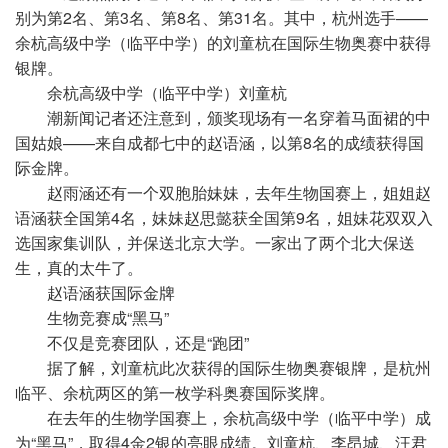
别为第2名、第3名、第8名、第31名。其中，杭州选手——
余杭高级中学（临平中学）的刘童杭在国际生物奥赛中获得
银牌。
余杭高级中学（临平中学）刘童杭
潮新闻记者还注意到，颁奖现场有一名穿着马面裙的中
国姑娘——来自成都七中的赵语涵，以第8名的成绩获得国
际金牌。
赵雨涵还有一个双胞胎妹妹，去年生物国赛上，姐姐赵
语涵获全国第4名，妹妹赵思懿获全国第9名，姐妹花双双入
选国家集训队，并保送北京大学。一家出了两个北大保送
生，真的太牛了。
赵语涵获国际金牌
生物竞赛成“黑马”
不仅是竞赛团队，还是“跑团”
据了解，刘童杭此次获得的国际生物奥赛银牌，是杭州
临平、余杭两区的第一枚学科奥赛国际奖牌。
在去年的生物学国赛上，余杭高级中学（临平中学）成
为“黑马”，取得4金2银的亮眼成绩。刘童杭、李昂城、汪君