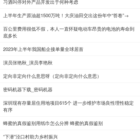
​习酒叫停对外产品开发出于何种考虑
上半年生产原油超1500万吨！大庆油田交出这份年中“答卷”→
百公里费用很低不假，本人一直怀疑电动车昂贵的电池的寿命到
底多长
2023年上半年我国船企接单量全球居首
演员张艳秋_演员李艳秋
定向非定向什么意思呀（定向非定向什么意思）
密码机器下载_密码机器
深圳现有存量居住用地项目615个 进一步维护市场良性理性稳定
有序
蜂蜜的真假鉴别用纸巾怎么分辨 蜂蜜的真假鉴别
“下潜”泾口村助力乡村振兴