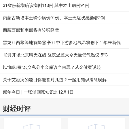
31省份新增确诊病例113例 其中本土病例91例
内蒙古新增本土确诊病例91例、本土无症状感染者2例
西藏西部和南部将有较强降雪
黑龙江西藏等地有降雪 长江中下游多地气温将创下半年来新低
12月开场北京晴天在线 昼夜温差大今天最低气温仅-5℃
以“加班费”名义私分小金库该当何罪？从金健案说起
关于艾滋病的题目你能答对几道？一起用知识消除误解
那年今日 | 一张漫画涨知识之12月1日
财经时评