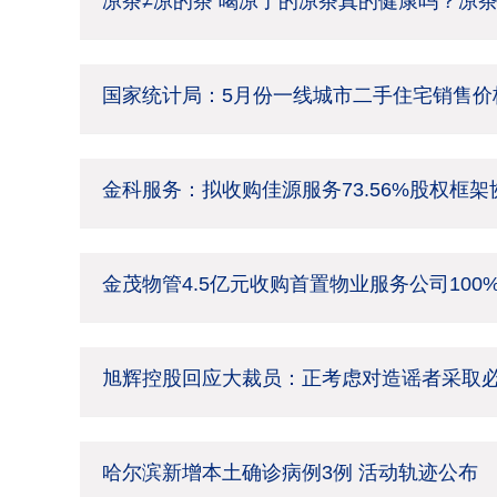
凉茶≠凉的茶 喝凉了的凉茶真的健康吗？凉
国家统计局：5月份一线城市二手住宅销售价格
金科服务：拟收购佳源服务73.56%股权框
金茂物管4.5亿元收购首置物业服务公司100
旭辉控股回应大裁员：正考虑对造谣者采取
哈尔滨新增本土确诊病例3例 活动轨迹公布