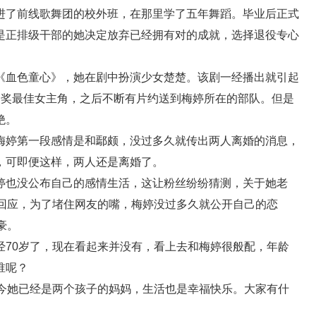
进了前线歌舞团的校外班，在那里学了五年舞蹈。毕业后正式
是正排级干部的她决定放弃已经拥有对的成就，选择退役专心
《血色童心》，她在剧中扮演少女楚楚。该剧一经播出就引起
燕奖最佳女主角，之后不断有片约送到梅婷所在的部队。但是
绝。
梅婷第一段感情是和鄢颇，没过多久就传出两人离婚的消息，
，可即便这样，两人还是离婚了。
婷也没公布自己的感情生活，这让粉丝纷纷猜测，关于她老
面回应，为了堵住网友的嘴，梅婷没过多久就公开自己的恋
豪。
经70岁了，现在看起来并没有，看上去和梅婷很般配，年龄
谁呢？
如今她已经是两个孩子的妈妈，生活也是幸福快乐。大家有什