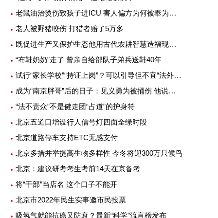
老鼠油治烫伤致孩子进ICU 害人偏方为何被奉为灵丹妙药
老人被野猪咬伤 打猎者赔了5万多
既促进生产又保护生态他用古代农耕智慧造福现代农业
“布鞋奶奶”走了 曾亲自给部队子弟兵送鞋40年
试行“家长学校”“持证上岗”？可以引导但不宜“法外加槛”
成为“南京胖哥”后的日子：见义勇为被捅伤 他说不后悔
“法不责众”不是健走团“占道”的护身符
北京五道口增设行人信号灯四面全绿时段
北京道路停车支持ETC无感支付
北京多措并举提高生物多样性 今冬将迎300万只候鸟
北京：建议研考考生考前14天在京备考
将“干部”当店名 这个口子不能开
北京市2022年民生实事邀市民投票
吸氢气就能抗癌又防衰？最新“科学”流言榜发布