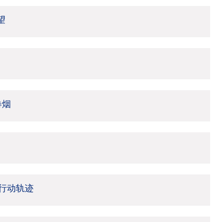
望
卷烟
行动轨迹