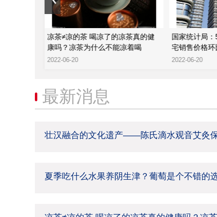
津？葡萄是
凉茶≠凉的茶 喝凉了的凉茶真的健
国家统计局：
康吗？凉茶为什么不能凉着喝
宅销售价格环比
2022-06-20
2022-06-20
最新消息
壮汉融合的文化遗产——陈氏滴水观音艾灸
夏季吃什么水果养阴生津？葡萄是个不错的