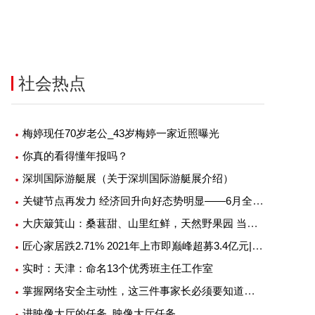
茂物管4.5亿元收购首置物业服务
旭辉控股回应大裁员：正考虑对
100%股权
谣者采取必要措施
社会热点
-06-20
2022-06-20
梅婷现任70岁老公_43岁梅婷一家近照曝光
你真的看得懂年报吗？
深圳国际游艇展（关于深圳国际游艇展介绍）
关键节点再发力 经济回升向好态势明显——6月全国各地经济社会发展扫描
大庆簸箕山：桑葚甜、山里红鲜，天然野果园 当前快播
匠心家居跌2.71% 2021年上市即巅峰超募3.4亿元|每日头条
实时：天津：命名13个优秀班主任工作室
掌握网络安全主动性，这三件事家长必须要知道！ 天天新资讯
进映像大厅的任务_映像大厅任务