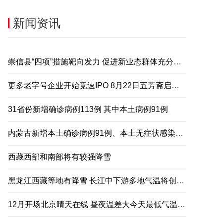
新闻资讯
崇信县“四项”措施靶向发力 促进新业态群体充分就业
更多老字号企业开始竞速IPO 8月22日五芳斋启动申购
31省份新增确诊病例113例 其中本土病例91例
内蒙古新增本土确诊病例91例、本土无症状感染者2例
西藏西部和南部将有较强降雪
黑龙江西藏等地有降雪 长江中下游多地气温将创下半年来新低
12月开场北京晴天在线 昼夜温差大今天最低气温仅-5℃