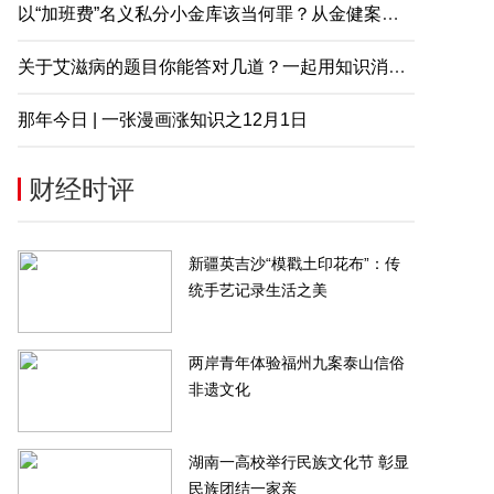
以“加班费”名义私分小金库该当何罪？从金健案说起
关于艾滋病的题目你能答对几道？一起用知识消除误解
那年今日 | 一张漫画涨知识之12月1日
财经时评
新疆英吉沙“模戳土印花布”：传
统手艺记录生活之美
两岸青年体验福州九案泰山信俗
非遗文化
湖南一高校举行民族文化节 彰显
民族团结一家亲