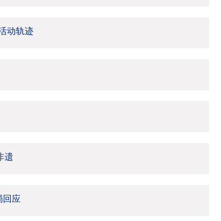
活动轨迹
非遗
局回应