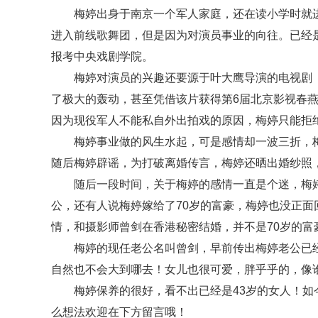
梅婷出身于南京一个军人家庭，还在读小学时就
进入前线歌舞团，但是因为对演员事业的向往。已经
报考中央戏剧学院。
梅婷对演员的兴趣还要源于叶大鹰导演的电视剧
了极大的轰动，甚至凭借该片获得第6届北京影视春
因为现役军人不能私自外出拍戏的原因，梅婷只能拒
梅婷事业做的风生水起，可是感情却一波三折，
随后梅婷辟谣，为打破离婚传言，梅婷还晒出婚纱照
随后一段时间，关于梅婷的感情一直是个迷，梅
公，还有人说梅婷嫁给了70岁的富豪，梅婷也没正
情，和摄影师曾剑在香港秘密结婚，并不是70岁的富
梅婷的现任老公名叫曾剑，早前传出梅婷老公已
自然也不会大到哪去！女儿也很可爱，胖乎乎的，像
梅婷保养的很好，看不出已经是43岁的女人！
么想法欢迎在下方留言哦！