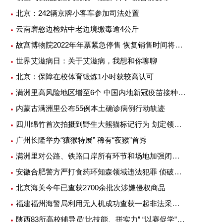
北京：242辆京牌小客车参加司法处置
云南磨憨边检站中老边境缴毒逾4公斤
故宫博物院2022年年票紧急停售 恢复销售时间将另行公告
世界艾滋病日：关于艾滋病，我想和你聊聊
北京：保障在校体育锻炼1小时获较高认可
满洲里高风险地区增至6个 中国内地新冠疫苗接种超25亿剂次
内蒙古满洲里公布55例本土确诊病例行动轨迹
四川绵竹首次拍摄到野生大熊猫标记行为 划定领地或吸引异性
广州长隆举办“猿猴特展” 稀有“夜猴”首秀
满洲里对公路、铁路口岸所有环节和场地加强闭环管理
安徽合肥警方严打食药环知森领域违法犯罪 侦破重特大案件14起
北京海关今年已查获2700余批次涉嫌侵权商品
福建福州海警局利用无人机成功查获一起非法采矿案
陕西83所高校辅导员“比技能、拼实力” “以赛促学”提升专业素质