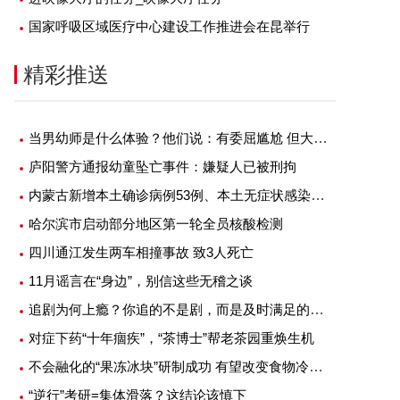
国家呼吸区域医疗中心建设工作推进会在昆举行
精彩推送
当男幼师是什么体验？他们说：有委屈尴尬 但大部分是幸福
庐阳警方通报幼童坠亡事件：嫌疑人已被刑拘
内蒙古新增本土确诊病例53例、本土无症状感染者1例
哈尔滨市启动部分地区第一轮全员核酸检测
四川通江发生两车相撞事故 致3人死亡
11月谣言在“身边”，别信这些无稽之谈
追剧为何上瘾？你追的不是剧，而是及时满足的快感
对症下药“十年痼疾”，“茶博士”帮老茶园重焕生机
不会融化的“果冻冰块”研制成功 有望改变食物冷藏方式
“逆行”考研=集体滑落？这结论该慎下