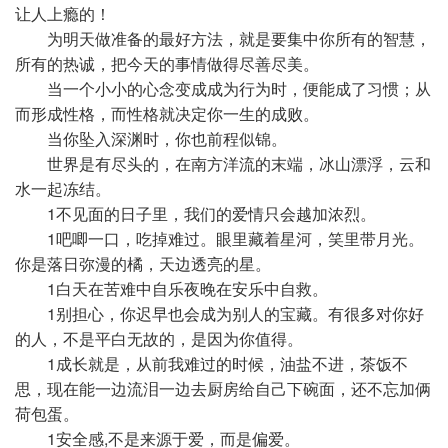
让人上瘾的！
为明天做准备的最好方法，就是要集中你所有的智慧，
所有的热诚，把今天的事情做得尽善尽美。
当一个小小的心念变成成为行为时，便能成了习惯；从
而形成性格，而性格就决定你一生的成败。
当你坠入深渊时，你也前程似锦。
世界是有尽头的，在南方洋流的末端，冰山漂浮，云和
水一起冻结。
1不见面的日子里，我们的爱情只会越加浓烈。
1吧唧一口，吃掉难过。眼里藏着星河，笑里带月光。
你是落日弥漫的橘，天边透亮的星。
1白天在苦难中自乐夜晚在安乐中自救。
1别担心，你迟早也会成为别人的宝藏。有很多对你好
的人，不是平白无故的，是因为你值得。
1成长就是，从前我难过的时候，油盐不进，茶饭不
思，现在能一边流泪一边去厨房给自己下碗面，还不忘加俩
荷包蛋。
1安全感,不是来源于爱，而是偏爱。