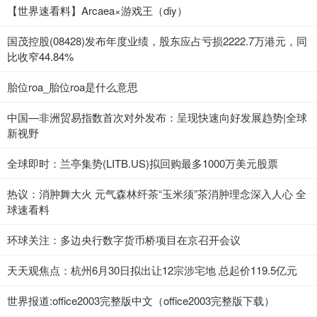
【世界速看料】Arcaea×游戏王（diy）
国茂控股(08428)发布年度业绩，股东应占亏损2222.7万港元，同
比收窄44.84%
胎位roa_胎位roa是什么意思
中国—非洲贸易指数首次对外发布：呈现快速向好发展趋势|全球
新视野
全球即时：兰亭集势(LITB.US)拟回购最多1000万美元股票
热议：消肿舞大火 元气森林纤茶“玉米须”茶消肿理念深入人心 全
球速看料
环球关注：多边央行数字货币桥项目在京召开会议
天天观焦点：杭州6月30日拟出让12宗涉宅地 总起价119.5亿元
世界报道:office2003完整版中文（office2003完整版下载）