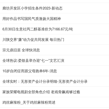
廊坊开发区小学招生条件2023-新动态
用好作品书写国民气质激扬大国精神
6月30日生意社丙二醇基准价为7166.67元/吨
川陕交界“廉”动力促共同发展 每日热门
宗元鼎旧居 全球快消息
全球热议:娄烦县举办迎“七一”文艺汇演
10岁自闭症而跟父母跑单6年-消息
全球实时：无形资产会计分录明细-无形资产会计分录
家族荣耀电视剧全部角色介绍 老戏骨飙戏够过瘾
鸡丝麻辣粉_关于鸡丝麻辣粉简述