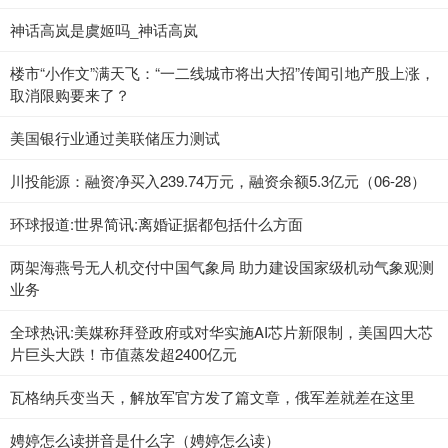
神话高岚是虞姬吗_神话高岚
楼市“小作文”满天飞：“一二线城市将出大招”传闻引地产股上涨，
取消限购要来了？
美国银行业通过美联储压力测试
川投能源：融资净买入239.74万元，融资余额5.3亿元（06-28）
环球报道:世界简讯:离婚证据都包括什么方面
两架海燕号无人机交付中国气象局 助力建设国家级机动气象观测
业务
全球热讯:美媒称拜登政府或对华实施AI芯片新限制，美国四大芯
片巨头大跌！市值蒸发超2400亿元
瓦格纳兵变当天，解放军官方发了篇文章，俄军差就差在这里
娉婷怎么读拼音是什么字（娉婷怎么读）