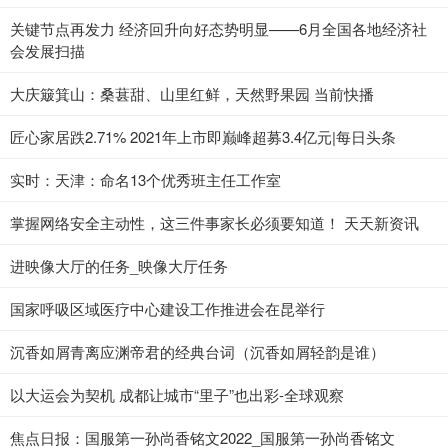
关键节点再发力 经济回升向好态势明显——6月全国各地经济社
会发展扫描
大庆簸箕山：桑葚甜、山里红鲜，天然野果园 当前快播
匠心家居跌2.71% 2021年上市即巅峰超募3.4亿元|每日头条
实时：天津：命名13个优秀班主任工作室
掌握网络安全主动性，这三件事家长必须要知道！ 天天新资讯
进映像大厅的任务_映像大厅任务
国家呼吸区域医疗中心建设工作推进会在昆举行
沉香如屑青离应渊帝君的经典台词（沉香如屑轻韵是谁）
以大运会为契机 成都让城市“里子”也出彩-全球观察
焦点日报：国服第一孙尚香铭文2022_国服第一孙尚香铭文