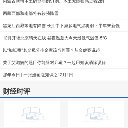
内蒙古新增本土确诊病例91例、本土无症状感染者2例
西藏西部和南部将有较强降雪
黑龙江西藏等地有降雪 长江中下游多地气温将创下半年来新低
12月开场北京晴天在线 昼夜温差大今天最低气温仅-5℃
以“加班费”名义私分小金库该当何罪？从金健案说起
关于艾滋病的题目你能答对几道？一起用知识消除误解
那年今日 | 一张漫画涨知识之12月1日
财经时评