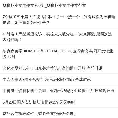
华育杯小学生作文300字_华育杯小学生作文范文
7个孩子五个妈！广泛播种私生子一个接一个、装有钱实则欠租睡
帐篷、她还冒死为他生子？
即时看！产品屡遭投诉，实控人大笔分红，“未来穿戴”第四次递
表能成吗？
埃克森美孚(XOM.US)和TETRA(TTI.US)达成协议 共同开发锂业
务 即时
文化消夏好去处！山东美术馆试行夜间延时开放 当前时讯
中宏人寿因3项不合规行为连获4张处罚函 全球时讯
中科磁业设新材料子公司，含稀土功能材料销售业务 环球观热点
6月29日国家安防板块涨幅达2%-天天实时
财务合并报表软件（财务合并报表怎么做）