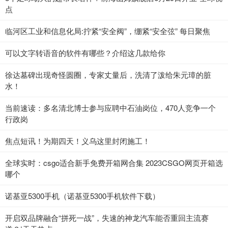
点
临河区工业和信息化局:拧紧“安全阀”，绷紧“安全弦” 每日聚焦
可以文字转语音的软件有哪些？介绍这几款给你
徐达墓碑出现奇怪圆圈，专家丈量后，洗清了泼给朱元璋的脏
水！
当前速读：多名清北博士参与应聘中石油岗位，470人竞争一个
行政岗
焦点短讯！为期四天！义乌这里封闭施工！
全球实时：csgo适合新手免费开箱网合集 2023CSGO网页开箱选
哪个
诺基亚5300手机（诺基亚5300手机软件下载）
开启双品牌融合“拼死一战”，失速的神龙汽车能否重回主流赛