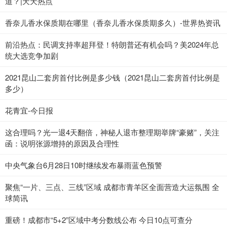
道？|天天热点
香奈儿香水保质期在哪里（香奈儿香水保质期多久）-世界热资讯
前沿热点：民调支持率超拜登！特朗普还有机会吗？美2024年总
统大选竞争加剧
2021昆山二套房首付比例是多少钱（2021昆山二套房首付比例是
多少）
花青宜-今日报
这合理吗？光一退4天翻倍，神秘人退市整理期举牌“豪赌”，关注
函：说明张源增持的原因及合理性
中央气象台6月28日10时继续发布暴雨蓝色预警
聚焦“一片、三点、三线”区域 成都市青羊区全面营造大运氛围 全
球简讯
重磅！成都市“5+2”区域中考分数线公布 今日10点可查分