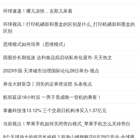
环球速递！哪儿凉快，去那儿呆着
环球视讯！打印机硒鼓和墨盒的区别是什么_打印机硒鼓和墨盒的
区别
思维模式如何培养（思维模式）
因股价长期低迷 达利食品拟启动私有化退市-天天热文
2023中国·天津城市治理国际论坛28日举办-视点
券业大财富③丨消失的证券营业部 头条焦点
航班延误18小时后 一男子竟成唯一登机的乘客！
掌趣科技涨13.12% 三个交易日机构净买入1.37亿元
当前视点！苹果手机如何关闭旁白模式_苹果手机怎么关掉旁白
8个足球场大的超市长啥样？前海山姆旗舰店6月29日开业-全球视