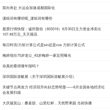
双向奔赴 大运会加速成都国际化
潇组词有哪些呢_潇组词有哪些
股票行情快报：诚邦股份（603316）6月30日主力资金净卖出
107.49万元_天天视讯
每日时讯!力矩计算公式是sin还是cos 力矩计算公式
梅婷现任70岁老公_43岁梅婷一家近照曝光
你真的看得懂年报吗？
深圳国际游艇展（关于深圳国际游艇展介绍）
关键节点再发力 经济回升向好态势明显——6月全国各地经济社
会发展扫描
大庆簸箕山：桑葚甜、山里红鲜，天然野果园 当前快播