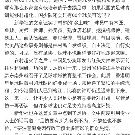
哪有那么多家庭有钱培养孩子去踢足球，如果我国的足球青
训能够村超化，国少队还会只有60个球员可选吗？
新华社的文章证实了村超的“乡土味”，球员中有木匠、
鱼贩、厨师、教师、外卖员、熟食店老板、挖掘机师傅、建
筑工人。而队伍组建、赛程安排、晋级规则、节目表演、奖
励奖品这些事务则都是由村民自发组织、自主决定、自行实
施的。可见，没有足协，足球不也照样能好好地踢起来嘛。
在村超火了之后，中国足协旋即发出红头文件表示要前
往村超调研。巧的是，足协刚一来，贵州省和榕江县所在的
黔东南州就召开了足球领域教育整顿工作会。此后，香港明
星足球队跟村超球队约好要踢一场，却遭遇了繁琐的手续流
程，如今港星们人已到榕江，比赛的许可仍迟迟未批下来。
这一来一去，让不少人觉得足协是有意要针对村超，尽管足
协一再否认，但许多球迷仍对足协抱持着高度怀疑。
新华社也在这篇文章中点到了足协，文中两度引用专业
人士的话写道：“足协要有所为有所不为、不缺位也不越
位。”“要注意避免因行政干预太多而影响群众热情。”