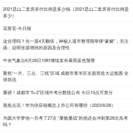
2021昆山二套房首付比例是多少钱（2021昆山二套房首付比例是
多少）
花青宜-今日报
这合理吗？光一退4天翻倍，神秘人退市整理期举牌“豪赌”，关注
函：说明张源增持的原因及合理性
中央气象台6月28日10时继续发布暴雨蓝色预警
聚焦“一片、三点、三线”区域 成都市青羊区全面营造大运氛围 全
球简讯
重磅！成都市“5+2”区域中考分数线公布 今日10点可查分
视焦点讯！华为供应链概念上市公司有哪些（2023/6/28）
为圆大学梦他一共考了27次 “屡败屡战”的他还会冲刺第28次高考
吗？