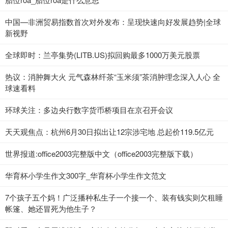
中国—非洲贸易指数首次对外发布：呈现快速向好发展趋势|全球
新视野
全球即时：兰亭集势(LITB.US)拟回购最多1000万美元股票
热议：消肿舞大火 元气森林纤茶“玉米须”茶消肿理念深入人心 全
球速看料
环球关注：多边央行数字货币桥项目在京召开会议
天天观焦点：杭州6月30日拟出让12宗涉宅地 总起价119.5亿元
世界报道:office2003完整版中文（office2003完整版下载）
华育杯小学生作文300字_华育杯小学生作文范文
7个孩子五个妈！广泛播种私生子一个接一个、装有钱实则欠租睡
帐篷、她还冒死为他生子？