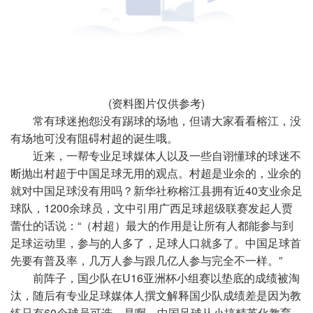
(资料图片仅供参考)
常有球迷抱怨没有踢球的场地，但请大家看看榕江，没
有场地可没有阻碍村超的诞生哦。
近来，一帮专业足球媒体人以及一些自诩懂球的球迷不
断抛出村超于中国足球无用的观点。村超是业余的，业余的
就对中国足球没有用吗？新华社称榕江县拥有近40支业余足
球队，1200余球员，文中引用广西足球超级联赛发起人贾
蕾仕的话说：“（村超）最大的作用是让所有人都能参与到
足球运动里，参与的人多了，足球人口就多了。中国足球首
先要有普及率，几万人参与跟几亿人参与完全不一样。”
前阵子，国少队在U16亚洲杯小组赛以垫底的成绩被淘
汰，随后有专业足球媒体人撰文解释国少队成绩差是因为教
练只有60个球员可选。是啊，中国足球从小搞精英化教育，