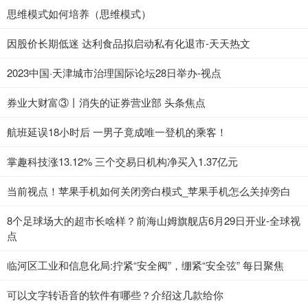
思维模式如何培养（思维模式）
因股价长期低迷 达利食品拟启动私有化退市-天天热文
2023中国·天津城市治理国际论坛28日举办-视点
券业大财富③丨消失的证券营业部 头条焦点
航班延误18小时后 一男子竟成唯一登机的乘客！
掌趣科技涨13.12% 三个交易日机构净买入1.37亿元
当前视点！苹果手机如何关闭旁白模式_苹果手机怎么关掉旁白
8个足球场大的超市长啥样？前海山姆旗舰店6月29日开业-全球视
点
临河区工业和信息化局:拧紧“安全阀”，绷紧“安全弦” 每日聚焦
可以文字转语音的软件有哪些？介绍这几款给你