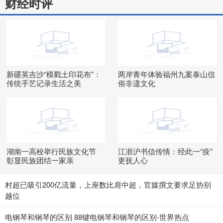
财经时评
新疆英吉沙“模戳土印花布”：
两岸青年体验福州九案泰山信
传统手艺记录生活之美
俗非遗文化
湖南一高校举行民族文化节
江浙沪书信传情：经此一“疫”
彰显民族团结一家亲
更抚人心
村超已吸引200亿流量，上座数比肩中超，官媒撰文要求足协别
越位
电钢琴和钢琴的区别 88键电钢琴和钢琴的区别-世界热点