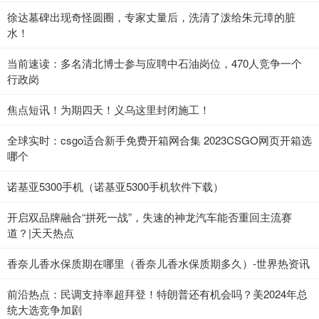
徐达墓碑出现奇怪圆圈，专家丈量后，洗清了泼给朱元璋的脏
水！
当前速读：多名清北博士参与应聘中石油岗位，470人竞争一个
行政岗
焦点短讯！为期四天！义乌这里封闭施工！
全球实时：csgo适合新手免费开箱网合集 2023CSGO网页开箱选
哪个
诺基亚5300手机（诺基亚5300手机软件下载）
开启双品牌融合“拼死一战”，失速的神龙汽车能否重回主流赛
道？|天天热点
香奈儿香水保质期在哪里（香奈儿香水保质期多久）-世界热资讯
前沿热点：民调支持率超拜登！特朗普还有机会吗？美2024年总
统大选竞争加剧