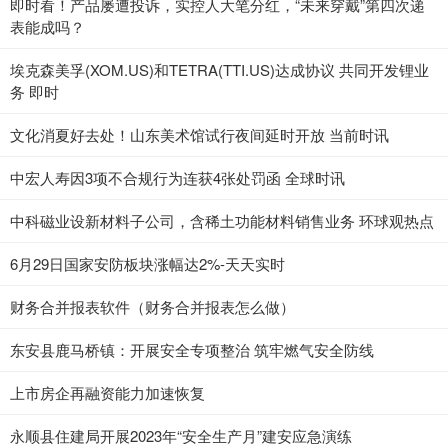
即时看！产品屡遭投诉，实控人大笔分红，“未来穿戴”第四次递
表能成吗？
埃克森美孚(XOM.US)和TETRA(TTI.US)达成协议 共同开发锂业
务 即时
文化消夏好去处！山东美术馆试行夜间延时开放 当前时讯
中宏人寿因3项不合规行为连获4张处罚函 全球时讯
中科磁业设新材料子公司，含稀土功能材料销售业务 环球观热点
6月29日国家安防板块涨幅达2%-天天实时
财务合并报表软件（财务合并报表怎么做）
东安县鹿马桥镇：开展安全专项整治 筑牢燃气安全防线
上市房企再融资能力加速恢复
永顺县住建局开展2023年“安全生产月”建安应急演练