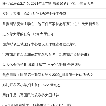
匠心家居跌2.71% 2021年上市即巅峰超募3.4亿元|每日头条
实时：天津：命名13个优秀班主任工作室
掌握网络安全主动性，这三件事家长必须要知道！ 天天新资讯
进映像大厅的任务_映像大厅任务
国家呼吸区域医疗中心建设工作推进会在昆举行
沉香如屑青离应渊帝君的经典台词（沉香如屑轻韵是谁）
以大运会为契机 成都让城市“里子”也出彩-全球观察
焦点日报：国服第一孙尚香铭文2022_国服第一孙尚香铭文
廊坊开发区小学招生条件2023-新动态
用好作品书写国民气质激扬大国精神
6月30日生意社丙二醇基准价为7166.67元/吨