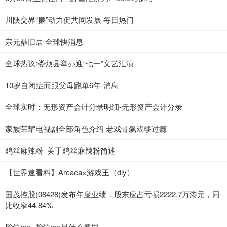
川陕交界“廉”动力促共同发展 每日热门
宗元鼎旧居 全球快消息
全球热议:娄烦县举办迎“七一”文艺汇演
10岁自闭症而跟父母跑单6年-消息
全球实时：无形资产会计分录明细-无形资产会计分录
家族荣耀电视剧全部角色介绍 老戏骨飙戏够过瘾
鸡丝麻辣粉_关于鸡丝麻辣粉简述
【世界速看料】Arcaea×游戏王（diy）
国茂控股(08428)发布年度业绩，股东应占亏损2222.7万港元，同
比收窄44.84%
胎位roa_胎位roa是什么意思