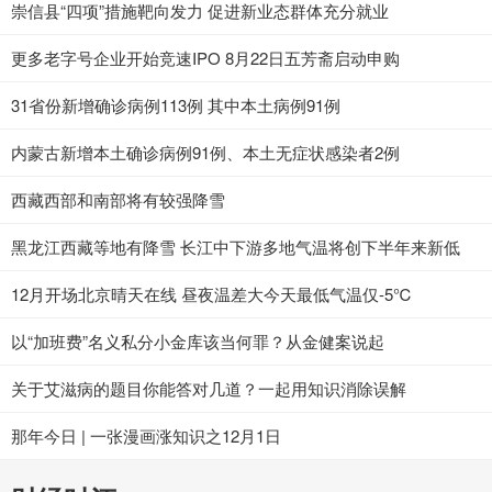
崇信县“四项”措施靶向发力 促进新业态群体充分就业
更多老字号企业开始竞速IPO 8月22日五芳斋启动申购
31省份新增确诊病例113例 其中本土病例91例
内蒙古新增本土确诊病例91例、本土无症状感染者2例
西藏西部和南部将有较强降雪
黑龙江西藏等地有降雪 长江中下游多地气温将创下半年来新低
12月开场北京晴天在线 昼夜温差大今天最低气温仅-5℃
以“加班费”名义私分小金库该当何罪？从金健案说起
关于艾滋病的题目你能答对几道？一起用知识消除误解
那年今日 | 一张漫画涨知识之12月1日