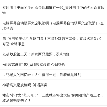
秦时明月里面的少司命最后和谁在一起_秦时明月中的少司命喜欢
谁
电脑屏幕自动锁屏怎么取消啊（电脑屏幕自动锁屏怎么取消）-全
球动态
第1张巴黎奥运乒乓球门票！不是孙颖莎王楚钦，直板名将3：0
夺冠 全球讯息
老胡炒股第二天：新购两只股票，盈利增加
wifi频宽设置160_wi fi频宽设置 今日热搜
世纪老人的回忆录：人生值得一过，活着就是胜利
神话高岚是虞姬吗_神话高岚
楼市“小作文”满天飞：“一二线城市将出大招”传闻引地产股上涨，
取消限购要来了？