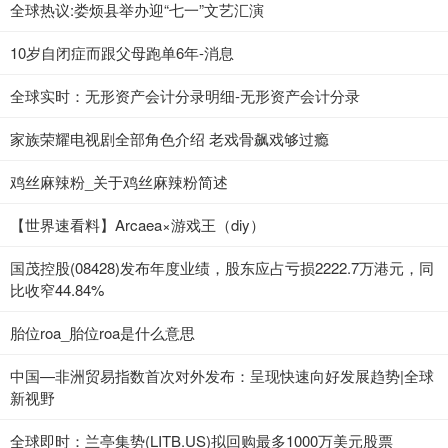
全球热议:娄烦县举办迎“七一”文艺汇演
10岁自闭症而跟父母跑单6年-消息
全球实时：无形资产会计分录明细-无形资产会计分录
家族荣耀电视剧全部角色介绍 老戏骨飙戏够过瘾
鸡丝麻辣粉_关于鸡丝麻辣粉简述
【世界速看料】Arcaea×游戏王（diy）
国茂控股(08428)发布年度业绩，股东应占亏损2222.7万港元，同
比收窄44.84%
胎位roa_胎位roa是什么意思
中国—非洲贸易指数首次对外发布：呈现快速向好发展趋势|全球
新视野
全球即时：兰亭集势(LITB.US)拟回购最多1000万美元股票