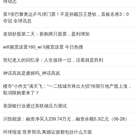
球动态
第1张巴黎奥运乒乓球门票！不是孙颖莎王楚钦，直板名将3：0
夺冠 全球讯息
老胡炒股第二天：新购两只股票，盈利增加
wifi频宽设置160_wi fi频宽设置 今日热搜
世纪老人的回忆录：人生值得一过，活着就是胜利
神话高岚是虞姬吗_神话高岚
楼市“小作文”满天飞：“一二线城市将出大招”传闻引地产股上涨，
取消限购要来了？
美国银行业通过美联储压力测试
川投能源：融资净买入239.74万元，融资余额5.3亿元（06-28）
环球报道:世界简讯:离婚证据都包括什么方面