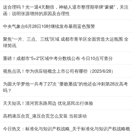
这合理吗？光一退4天翻倍，神秘人退市整理期举牌“豪赌”，关注
函：说明张源增持的原因及合理性
中央气象台6月28日10时继续发布暴雨蓝色预警
聚焦“一片、三点、三线”区域 成都市青羊区全面营造大运氛围 全
球简讯
重磅！成都市“5+2”区域中考分数线公布 今日10点可查分
视焦点讯！华为供应链概念上市公司有哪些（2023/6/28）
为圆大学梦他一共考了27次 “屡败屡战”的他还会冲刺第28次高考
吗？
天天短讯！清河营东路周边 优化居民出行体验
高档液压合页_液压合页怎么安装 当前滚动
今日热文：标准化与知识产权战略_关于标准化与知识产权战略概