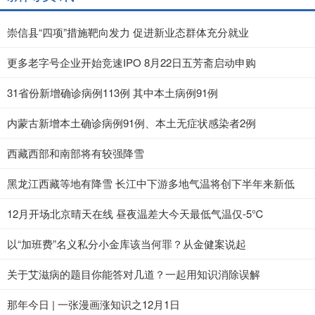
崇信县“四项”措施靶向发力 促进新业态群体充分就业
更多老字号企业开始竞速IPO 8月22日五芳斋启动申购
31省份新增确诊病例113例 其中本土病例91例
内蒙古新增本土确诊病例91例、本土无症状感染者2例
西藏西部和南部将有较强降雪
黑龙江西藏等地有降雪 长江中下游多地气温将创下半年来新低
12月开场北京晴天在线 昼夜温差大今天最低气温仅-5℃
以“加班费”名义私分小金库该当何罪？从金健案说起
关于艾滋病的题目你能答对几道？一起用知识消除误解
那年今日 | 一张漫画涨知识之12月1日