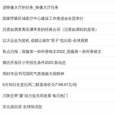
进映像大厅的任务_映像大厅任务
国家呼吸区域医疗中心建设工作推进会在昆举行
沉香如屑青离应渊帝君的经典台词（沉香如屑轻韵是谁）
以大运会为契机 成都让城市“里子”也出彩-全球观察
焦点日报：国服第一孙尚香铭文2022_国服第一孙尚香铭文
廊坊开发区小学招生条件2023-新动态
用好作品书写国民气质激扬大国精神
6月30日生意社丙二醇基准价为7166.67元/吨
川陕交界“廉”动力促共同发展 每日热门
宗元鼎旧居 全球快消息