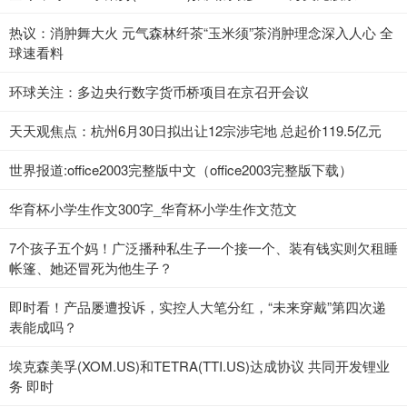
热议：消肿舞大火 元气森林纤茶“玉米须”茶消肿理念深入人心 全
球速看料
环球关注：多边央行数字货币桥项目在京召开会议
天天观焦点：杭州6月30日拟出让12宗涉宅地 总起价119.5亿元
世界报道:office2003完整版中文（office2003完整版下载）
华育杯小学生作文300字_华育杯小学生作文范文
7个孩子五个妈！广泛播种私生子一个接一个、装有钱实则欠租睡
帐篷、她还冒死为他生子？
即时看！产品屡遭投诉，实控人大笔分红，“未来穿戴”第四次递
表能成吗？
埃克森美孚(XOM.US)和TETRA(TTI.US)达成协议 共同开发锂业
务 即时