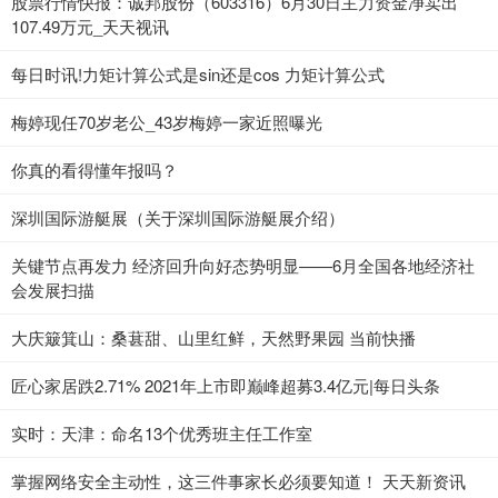
股票行情快报：诚邦股份（603316）6月30日主力资金净卖出
107.49万元_天天视讯
每日时讯!力矩计算公式是sin还是cos 力矩计算公式
梅婷现任70岁老公_43岁梅婷一家近照曝光
你真的看得懂年报吗？
深圳国际游艇展（关于深圳国际游艇展介绍）
关键节点再发力 经济回升向好态势明显——6月全国各地经济社
会发展扫描
大庆簸箕山：桑葚甜、山里红鲜，天然野果园 当前快播
匠心家居跌2.71% 2021年上市即巅峰超募3.4亿元|每日头条
实时：天津：命名13个优秀班主任工作室
掌握网络安全主动性，这三件事家长必须要知道！ 天天新资讯