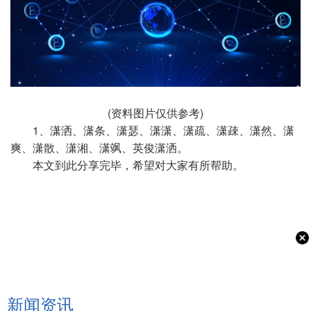
(资料图片仅供参考)
1、潇洒、潇条、潇瑟、潇潇、潇疏、潇疎、潇然、潇
爽、潇散、潇湘、潇飒、英俊潇洒。
本文到此分享完毕，希望对大家有所帮助。
新闻资讯