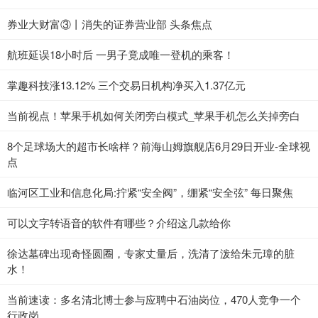
券业大财富③丨消失的证券营业部 头条焦点
航班延误18小时后 一男子竟成唯一登机的乘客！
掌趣科技涨13.12% 三个交易日机构净买入1.37亿元
当前视点！苹果手机如何关闭旁白模式_苹果手机怎么关掉旁白
8个足球场大的超市长啥样？前海山姆旗舰店6月29日开业-全球视
点
临河区工业和信息化局:拧紧“安全阀”，绷紧“安全弦” 每日聚焦
可以文字转语音的软件有哪些？介绍这几款给你
徐达墓碑出现奇怪圆圈，专家丈量后，洗清了泼给朱元璋的脏
水！
当前速读：多名清北博士参与应聘中石油岗位，470人竞争一个
行政岗