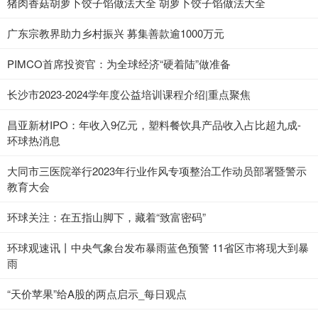
猪肉香菇胡萝卜饺子馅做法大全 胡萝卜饺子馅做法大全
广东宗教界助力乡村振兴 募集善款逾1000万元
PIMCO首席投资官：为全球经济“硬着陆”做准备
长沙市2023-2024学年度公益培训课程介绍|重点聚焦
昌亚新材IPO：年收入9亿元，塑料餐饮具产品收入占比超九成-
环球热消息
大同市三医院举行2023年行业作风专项整治工作动员部署暨警示
教育大会
环球关注：在五指山脚下，藏着“致富密码”
环球观速讯丨中央气象台发布暴雨蓝色预警 11省区市将现大到暴
雨
“天价苹果”给A股的两点启示_每日观点