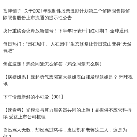
盐津铺子: 关于2021年限制性股票激励计划第二个解除限售期解
除限售股份上市流通的提示性公告
央行重磅会议释放新信号！下半年行情开门红可期？-全球通讯
每日热门：“园在城中、人在园中”生态修复让昔日荒山变身“天然
氧吧”
焦点速递！鸡兔同笼怎么解答（鸡兔同笼怎么解）
【病娇姐系】鼓起勇气想邻家大姐姐表白却发现姐姐是？ 环球视
讯
下午恰最新鲜的小可爱【901】
【速看料】光模块与算力服务器共同的上游！晶振供不应求料持
续 受益上市公司梳理
鲁迅骂人无数，却没骂过慈禧，袁世凯和老蒋这三人，这是为
何？