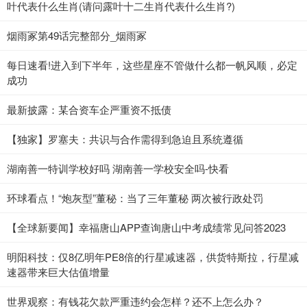
叶代表什么生肖(请问露叶十二生肖代表什么生肖?)
烟雨冢第49话完整部分_烟雨冢
每日速看!进入到下半年，这些星座不管做什么都一帆风顺，必定
成功
最新披露：某合资车企严重资不抵债
【独家】罗塞夫：共识与合作需得到急迫且系统遵循
湖南善一特训学校好吗 湖南善一学校安全吗-快看
环球看点！“炮灰型”董秘：当了三年董秘 两次被行政处罚
【全球新要闻】幸福唐山APP查询唐山中考成绩常见问答2023
明阳科技：仅8亿明年PE8倍的行星减速器，供货特斯拉，行星减
速器带来巨大估值增量
世界观察：有钱花欠款严重违约会怎样？还不上怎么办？