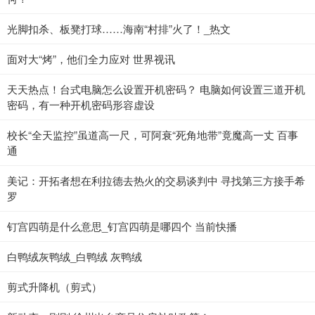
光脚扣杀、板凳打球……海南“村排”火了！_热文
面对大“烤”，他们全力应对 世界视讯
天天热点！台式电脑怎么设置开机密码？ 电脑如何设置三道开机
密码，有一种开机密码形容虚设
校长“全天监控”虽道高一尺，可阿衰“死角地带”竟魔高一丈 百事
通
美记：开拓者想在利拉德去热火的交易谈判中 寻找第三方接手希
罗
钉宫四萌是什么意思_钉宫四萌是哪四个 当前快播
白鸭绒灰鸭绒_白鸭绒 灰鸭绒
剪式升降机（剪式）