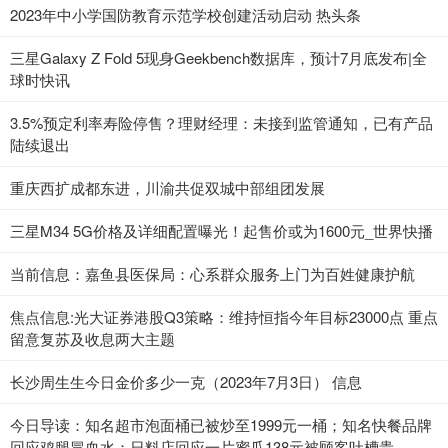
2023年中小学国防教育示范学校创建活动启动 热头条
三星Galaxy Z Fold 5现身Geekbench数据库，预计7月底发布|全
球时快讯
3.5%预定利率寿险停售？理财经理：未接到监管通知，已有产品
陆续退出
重庆西扩成都东进，川渝共促双城中部组团发展
三星M34 5G价格及详细配置曝光！起售价或为1600元_世界快播
当前信息：嘉鱼县医保局：心系群众服务上门为百姓健康护航
焦点信息:光大证券港股Q3策略：维持恒指今年目标23000点 重点
留意复苏及收息两大主题
长沙周生生今日金价多少一克（2023年7月3日） 信息
今日导读：知名超市泡面桶已被炒至1999元一桶；知名快餐品牌
回应鸡腿冒血水；日料店回应一片蜜瓜138元被顾客吐槽贵