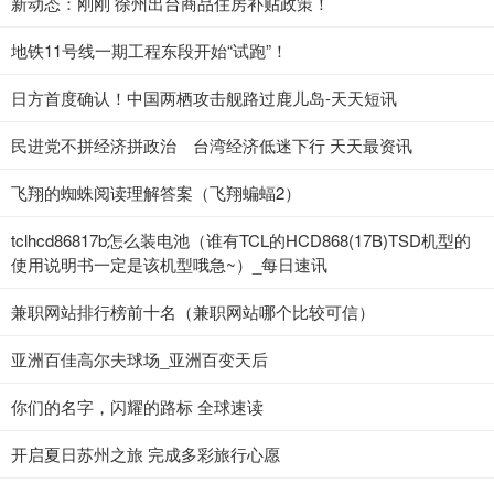
新动态：刚刚 徐州出台商品住房补贴政策！
地铁11号线一期工程东段开始“试跑”！
日方首度确认！中国两栖攻击舰路过鹿儿岛-天天短讯
民进党不拼经济拼政治 台湾经济低迷下行 天天最资讯
飞翔的蜘蛛阅读理解答案（飞翔蝙蝠2）
tclhcd86817b怎么装电池（谁有TCL的HCD868(17B)TSD机型的
使用说明书一定是该机型哦急~）_每日速讯
兼职网站排行榜前十名（兼职网站哪个比较可信）
亚洲百佳高尔夫球场_亚洲百变天后
你们的名字，闪耀的路标 全球速读
开启夏日苏州之旅 完成多彩旅行心愿