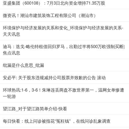
亚盛集团（600108）：7月3日北向资金增持71.35万股
微资讯！潮汕市建筑装饰工程有限公司（潮汕市）
环境保护与经济发展的关系和变化_环境保护与经济发展的关系-
天天讯息
迪马：迭戈-略伦特租借回归罗马，出勤过半将500万欧强制买断|
焦点讯息
纰漏是什么意思_纰漏
安必平: 关于股东违规减持公司股票并致歉的公告 滚动
环球热讯:1-6，3-6！朱琳连丢两盘不敌世界第一，温网女单惨遭
一轮游
望江路_对于望江路简单介绍-快看
每日快看：线上问诊被指花“冤枉钱” ，在线问诊乱象调查