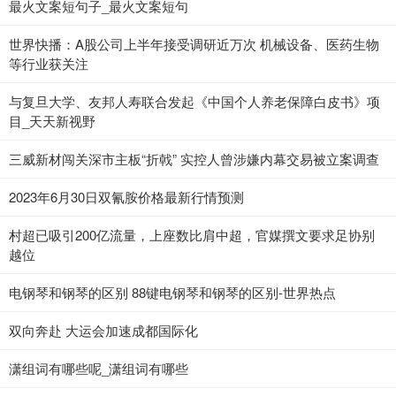
最火文案短句子_最火文案短句
世界快播：A股公司上半年接受调研近万次 机械设备、医药生物
等行业获关注
与复旦大学、友邦人寿联合发起《中国个人养老保障白皮书》项
目_天天新视野
三威新材闯关深市主板“折戟” 实控人曾涉嫌内幕交易被立案调查
2023年6月30日双氰胺价格最新行情预测
村超已吸引200亿流量，上座数比肩中超，官媒撰文要求足协别
越位
电钢琴和钢琴的区别 88键电钢琴和钢琴的区别-世界热点
双向奔赴 大运会加速成都国际化
潇组词有哪些呢_潇组词有哪些