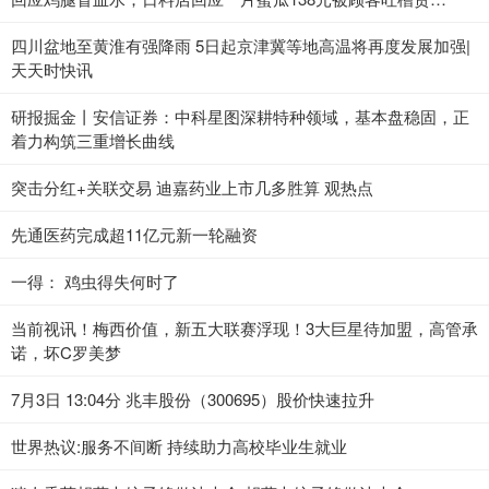
（2023年7月3日）_当前热点
四川盆地至黄淮有强降雨 5日起京津冀等地高温将再度发展加强|
天天时快讯
研报掘金丨安信证券：中科星图深耕特种领域，基本盘稳固，正
着力构筑三重增长曲线
突击分红+关联交易 迪嘉药业上市几多胜算 观热点
先通医药完成超11亿元新一轮融资
一得： 鸡虫得失何时了
当前视讯！梅西价值，新五大联赛浮现！3大巨星待加盟，高管承
诺，坏C罗美梦
7月3日 13:04分 兆丰股份（300695）股价快速拉升
世界热议:服务不间断 持续助力高校毕业生就业