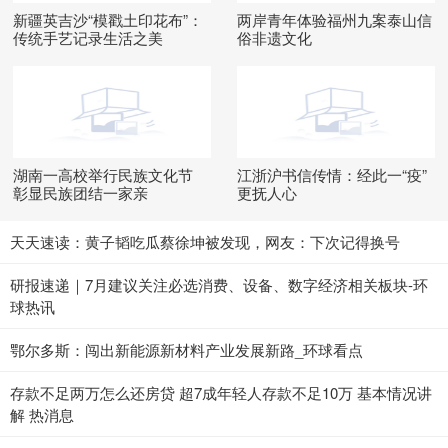
新疆英吉沙“模戳土印花布”：
两岸青年体验福州九案泰山信
传统手艺记录生活之美
俗非遗文化
湖南一高校举行民族文化节
江浙沪书信传情：经此一“疫”
彰显民族团结一家亲
更抚人心
天天速读：黄子韬吃瓜蔡徐坤被发现，网友：下次记得换号
研报速递｜7月建议关注必选消费、设备、数字经济相关板块-环
球热讯
鄂尔多斯：闯出新能源新材料产业发展新路_环球看点
存款不足两万怎么还房贷 超7成年轻人存款不足10万 基本情况讲
解 热消息