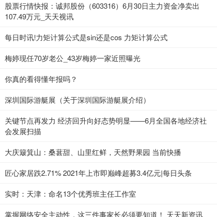
股票行情快报：诚邦股份（603316）6月30日主力资金净卖出
107.49万元_天天视讯
每日时讯!力矩计算公式是sin还是cos 力矩计算公式
梅婷现任70岁老公_43岁梅婷一家近照曝光
你真的看得懂年报吗？
深圳国际游艇展（关于深圳国际游艇展介绍）
关键节点再发力 经济回升向好态势明显——6月全国各地经济社
会发展扫描
大庆簸箕山：桑葚甜、山里红鲜，天然野果园 当前快播
匠心家居跌2.71% 2021年上市即巅峰超募3.4亿元|每日头条
实时：天津：命名13个优秀班主任工作室
掌握网络安全主动性，这三件事家长必须要知道！ 天天新资讯