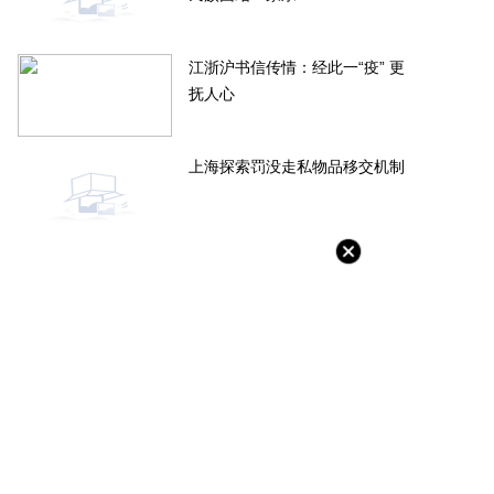
江浙沪书信传情：经此一“疫” 更
抚人心
上海探索罚没走私物品移交机制
茂物管4.5亿元收购首置物业服务
旭辉控股回应大裁员：正考虑对
100%股权
谣者采取必要措施
-06-20
2022-06-20