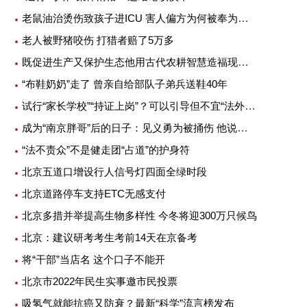
老鼠油治烫伤致孩子进ICU 害人偏方为何被奉为灵丹妙药
老人被野猪咬伤 打猎者赔了5万多
既促进生产又保护生态他用古代农耕智慧造福现代农业
“布鞋奶奶”走了 曾亲自给部队子弟兵送鞋40年
试行“家长学校”“持证上岗”？可以引导但不宜“法外加槛”
成为“南京胖哥”后的日子：见义勇为被捅伤 他说不后悔
“法不责众”不是健走团“占道”的护身符
北京五道口增设行人信号灯四面全绿时段
北京道路停车支持ETC无感支付
北京多措并举提高生物多样性 今冬将迎300万只候鸟
北京：建议研考考生考前14天在京备考
将“干部”当店名 这个口子不能开
北京市2022年民生实事邀市民投票
吸氢气就能抗癌又防衰？最新“科学”流言榜发布