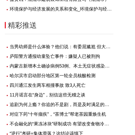
环境保护与经济发展的关系和变化_环境保护与经济发展的关系-天天讯息
精彩推送
当男幼师是什么体验？他们说：有委屈尴尬 但大部分是幸福
庐阳警方通报幼童坠亡事件：嫌疑人已被刑拘
内蒙古新增本土确诊病例53例、本土无症状感染者1例
哈尔滨市启动部分地区第一轮全员核酸检测
四川通江发生两车相撞事故 致3人死亡
11月谣言在“身边”，别信这些无稽之谈
追剧为何上瘾？你追的不是剧，而是及时满足的快感
对症下药“十年痼疾”，“茶博士”帮老茶园重焕生机
不会融化的“果冻冰块”研制成功 有望改变食物冷藏方式
“逆行”考研=集体滑落？这结论该慎下