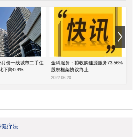
5月份一线城市二手住
金科服务：拟收购佳源服务73.56%
金
下降0.4%
股权框架协议终止
公司
2022-06-20
2022
保健疗法