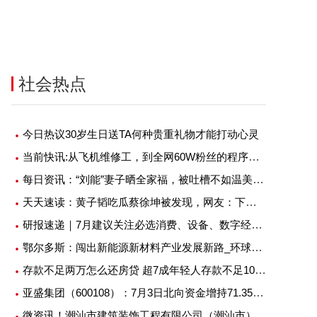
社会热点
今日热议30岁生日送TA何种贵重礼物才能打动心灵
当前快讯:从飞机维修工，到全网60W粉丝的程序员大V，我是如何做到的？
每日资讯：“刘能”妻子晒全家福，被吐槽不如温美玲好看，回应显低情商
天天速读：黄子韬吃瓜蔡徐坤被发现，网友：下次记得换号
研报速递｜7月建议关注必选消费、设备、数字经济相关板块-环球热讯
鄂尔多斯：闯出新能源新材料产业发展新路_环球看点
存款不足两万怎么还房贷 超7成年轻人存款不足10万 基本情况讲解 热消息
亚盛集团（600108）：7月3日北向资金增持71.35万股
微资讯！潮汕市建筑装饰工程有限公司（潮汕市）