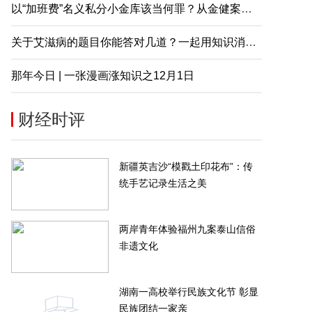
以“加班费”名义私分小金库该当何罪？从金健案说起
关于艾滋病的题目你能答对几道？一起用知识消除误解
那年今日 | 一张漫画涨知识之12月1日
财经时评
新疆英吉沙“模戳土印花布”：传
统手艺记录生活之美
两岸青年体验福州九案泰山信俗
非遗文化
湖南一高校举行民族文化节 彰显
民族团结一家亲