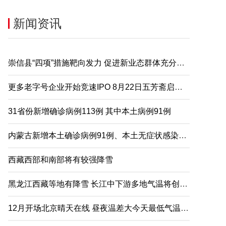
新闻资讯
崇信县“四项”措施靶向发力 促进新业态群体充分就业
更多老字号企业开始竞速IPO 8月22日五芳斋启动申购
31省份新增确诊病例113例 其中本土病例91例
内蒙古新增本土确诊病例91例、本土无症状感染者2例
西藏西部和南部将有较强降雪
黑龙江西藏等地有降雪 长江中下游多地气温将创下半年来新低
12月开场北京晴天在线 昼夜温差大今天最低气温仅-5℃