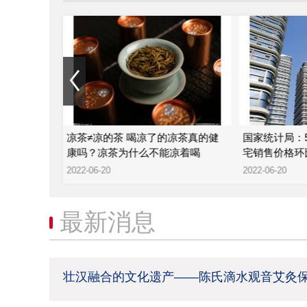
津？葡萄是
凉茶≠凉的茶 喝凉了的凉茶真的健
国家统计局：
康吗？凉茶为什么不能凉着喝
宅销售价格环比
2022-06-20
2022-06-20
最新消息
壮汉融合的文化遗产——陈氏滴水观音艾灸