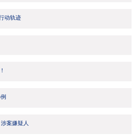
行动轨迹
！
5例
名涉案嫌疑人