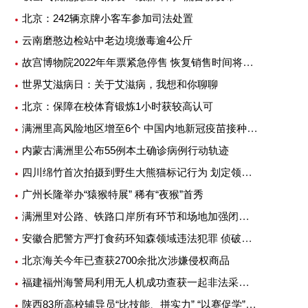
北京：242辆京牌小客车参加司法处置
云南磨憨边检站中老边境缴毒逾4公斤
故宫博物院2022年年票紧急停售 恢复销售时间将另行公告
世界艾滋病日：关于艾滋病，我想和你聊聊
北京：保障在校体育锻炼1小时获较高认可
满洲里高风险地区增至6个 中国内地新冠疫苗接种超25亿剂次
内蒙古满洲里公布55例本土确诊病例行动轨迹
四川绵竹首次拍摄到野生大熊猫标记行为 划定领地或吸引异性
广州长隆举办“猿猴特展” 稀有“夜猴”首秀
满洲里对公路、铁路口岸所有环节和场地加强闭环管理
安徽合肥警方严打食药环知森领域违法犯罪 侦破重特大案件14起
北京海关今年已查获2700余批次涉嫌侵权商品
福建福州海警局利用无人机成功查获一起非法采矿案
陕西83所高校辅导员“比技能、拼实力” “以赛促学”提升专业素质