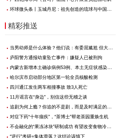
环球微头条丨玉城丹尼：祖先创造的琉球与中国之间的联系，要坚定不移地保持下去
精彩推送
当男幼师是什么体验？他们说：有委屈尴尬 但大部分是幸福
庐阳警方通报幼童坠亡事件：嫌疑人已被刑拘
内蒙古新增本土确诊病例53例、本土无症状感染者1例
哈尔滨市启动部分地区第一轮全员核酸检测
四川通江发生两车相撞事故 致3人死亡
11月谣言在“身边”，别信这些无稽之谈
追剧为何上瘾？你追的不是剧，而是及时满足的快感
对症下药“十年痼疾”，“茶博士”帮老茶园重焕生机
不会融化的“果冻冰块”研制成功 有望改变食物冷藏方式
“逆行”考研=集体滑落？这结论该慎下