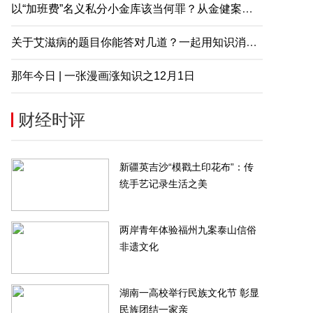
以“加班费”名义私分小金库该当何罪？从金健案说起
关于艾滋病的题目你能答对几道？一起用知识消除误解
那年今日 | 一张漫画涨知识之12月1日
财经时评
新疆英吉沙“模戳土印花布”：传
统手艺记录生活之美
两岸青年体验福州九案泰山信俗
非遗文化
湖南一高校举行民族文化节 彰显
民族团结一家亲