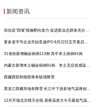
新闻资讯
崇信县“四项”措施靶向发力 促进新业态群体充分就业
更多老字号企业开始竞速IPO 8月22日五芳斋启动申购
31省份新增确诊病例113例 其中本土病例91例
内蒙古新增本土确诊病例91例、本土无症状感染者2例
西藏西部和南部将有较强降雪
黑龙江西藏等地有降雪 长江中下游多地气温将创下半年来新低
12月开场北京晴天在线 昼夜温差大今天最低气温仅-5℃