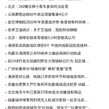
北京：242辆京牌小客车参加司法处置
云南磨憨边检站中老边境缴毒逾4公斤
故宫博物院2022年年票紧急停售 恢复销售时间将另行公告
世界艾滋病日：关于艾滋病，我想和你聊聊
北京：保障在校体育锻炼1小时获较高认可
满洲里高风险地区增至6个 中国内地新冠疫苗接种超25亿剂次
内蒙古满洲里公布55例本土确诊病例行动轨迹
四川绵竹首次拍摄到野生大熊猫标记行为 划定领地或吸引异性
广州长隆举办“猿猴特展” 稀有“夜猴”首秀
满洲里对公路、铁路口岸所有环节和场地加强闭环管理
安徽合肥警方严打食药环知森领域违法犯罪 侦破重特大案件14起
北京海关今年已查获2700余批次涉嫌侵权商品
福建福州海警局利用无人机成功查获一起非法采矿案
陕西83所高校辅导员“比技能、拼实力” “以赛促学”提升专业素质