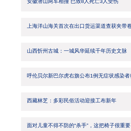
安徽潜山两车相撞 已致8人死亡3人受伤
上海洋山海关首次在出口货运渠道查获夹带
山西忻州古城：一城风华延续千年历史文脉
呼伦贝尔新巴尔虎右旗公布1例无症状感染者
西藏林芝：多彩民俗活动迎接工布新年
面对儿童不得不防的“杀手”，这把椅子很重要