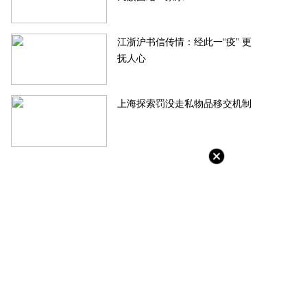
江浙沪书信传情：经此一“疫” 更
抚人心
上海探索罚没走私物品移交机制
服务：拟收购佳源服务73.56%
金茂物管4.5亿元收购首置物业服
权框架协议终止
公司100%股权