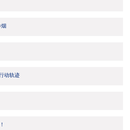
卷烟
行动轨迹
！