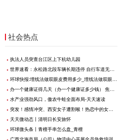
-06-20
2022-06-20
社会热点
执法人员突查台江区上下杭幼儿园
世界速看：永松路北段车辆长期违停 自行车道无法正常骑行
环球快报:埋线法做双眼皮费用多少_埋线法做双眼皮费用
办一个健康证得几天（办一个健康证多少钱） 焦点观察
水产业强劲风口，傲农牛蛙全面布局-天天速读
突发！感情冲突、西安女子遭割喉！热恋中的女孩应该注意三个问题
天天微动态丨清明日长安旅怀
环球微头条丨青檀手串怎么盘_青檀
广西北海市局（公司）物流中心开展全员急救培训