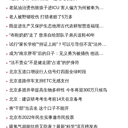
老鼠油治烫伤致孩子进ICU 害人偏方为何被奉为灵丹妙药
老人被野猪咬伤 打猎者赔了5万多
既促进生产又保护生态他用古代农耕智慧造福现代农业
“布鞋奶奶”走了 曾亲自给部队子弟兵送鞋40年
试行“家长学校”“持证上岗”？可以引导但不宜“法外加槛”
成为“南京胖哥”后的日子：见义勇为被捅伤 他说不后悔
“法不责众”不是健走团“占道”的护身符
北京五道口增设行人信号灯四面全绿时段
北京道路停车支持ETC无感支付
北京多措并举提高生物多样性 今冬将迎300万只候鸟
北京：建议研考考生考前14天在京备考
将“干部”当店名 这个口子不能开
北京市2022年民生实事邀市民投票
吸氢气就能抗癌又防衰？最新“科学”流言榜发布