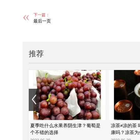
下一篇：
最后一页
推荐
—陈氏滴水
夏季吃什么水果养阴生津？葡萄是
凉茶≠凉的茶
个不错的选择
康吗？凉茶为