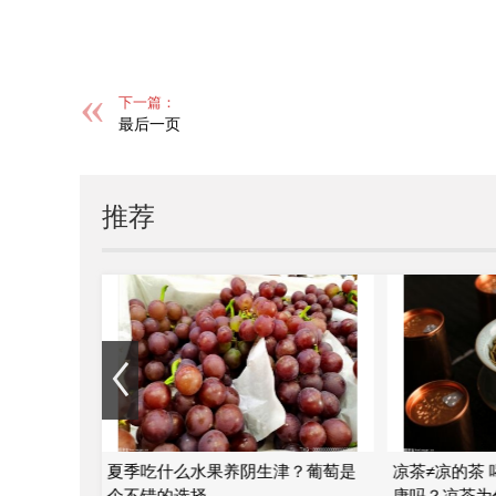
下一篇：
最后一页
推荐
—陈氏滴水
夏季吃什么水果养阴生津？葡萄是
凉茶≠凉的茶
个不错的选择
康吗？凉茶为