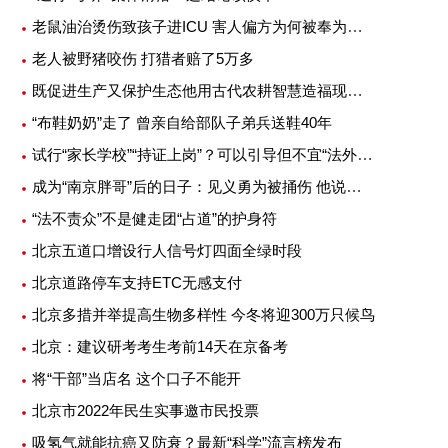
老鼠油治烫伤致孩子进ICU 害人偏方为何被奉为灵丹妙药
老人被野猪咬伤 打猎者赔了5万多
既促进生产又保护生态他用古代农耕智慧造福现代农业
“布鞋奶奶”走了 曾亲自给部队子弟兵送鞋40年
试行“家长学校”“持证上岗”？可以引导但不宜“法外加槛”
成为“南京胖哥”后的日子：见义勇为被捅伤 他说不后悔
“法不责众”不是健走团“占道”的护身符
北京五道口增设行人信号灯四面全绿时段
北京道路停车支持ETC无感支付
北京多措并举提高生物多样性 今冬将迎300万只候鸟
北京：建议研考考生考前14天在京备考
将“干部”当店名 这个口子不能开
北京市2022年民生实事邀市民投票
吸氢气就能抗癌又防衰？最新“科学”流言榜发布