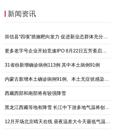
新闻资讯
崇信县“四项”措施靶向发力 促进新业态群体充分就业
更多老字号企业开始竞速IPO 8月22日五芳斋启动申购
31省份新增确诊病例113例 其中本土病例91例
内蒙古新增本土确诊病例91例、本土无症状感染者2例
西藏西部和南部将有较强降雪
黑龙江西藏等地有降雪 长江中下游多地气温将创下半年来新低
12月开场北京晴天在线 昼夜温差大今天最低气温仅-5℃