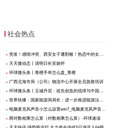
社会热点
突发！感情冲突、西安女子遭割喉！热恋中的女孩应该注意三个问题
天天微动态丨清明日长安旅怀
环球微头条丨青檀手串怎么盘_青檀
广西北海市局（公司）物流中心开展全员急救培训
环球微头条丨玉城丹尼：祖先创造的琉球与中国之间的联系，要坚定不移地保持下去
世界快播：国家能源局局长：进一步推进能源法、电力法、煤炭法、可再生能源法等制修订
电脑麦克风声音小怎么设置win7_电脑麦克风声音小怎么调大
两对数相乘怎么算（对数相乘怎么算）-环球速读
服务：拟收购佳源服务73.56%
金茂物管4.5亿元收购首置物业服
天天快讯:强势股追踪 主力资金连续5日净流入64股
权框架协议终止
公司100%股权