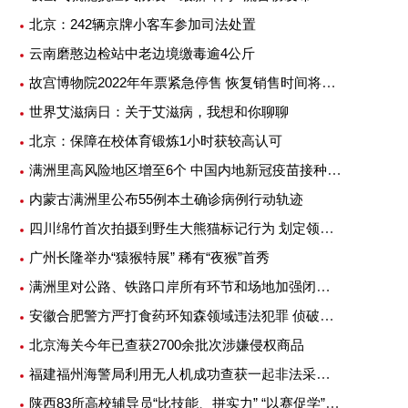
北京：242辆京牌小客车参加司法处置
云南磨憨边检站中老边境缴毒逾4公斤
故宫博物院2022年年票紧急停售 恢复销售时间将另行公告
世界艾滋病日：关于艾滋病，我想和你聊聊
北京：保障在校体育锻炼1小时获较高认可
满洲里高风险地区增至6个 中国内地新冠疫苗接种超25亿剂次
内蒙古满洲里公布55例本土确诊病例行动轨迹
四川绵竹首次拍摄到野生大熊猫标记行为 划定领地或吸引异性
广州长隆举办“猿猴特展” 稀有“夜猴”首秀
满洲里对公路、铁路口岸所有环节和场地加强闭环管理
安徽合肥警方严打食药环知森领域违法犯罪 侦破重特大案件14起
北京海关今年已查获2700余批次涉嫌侵权商品
福建福州海警局利用无人机成功查获一起非法采矿案
陕西83所高校辅导员“比技能、拼实力” “以赛促学”提升专业素质