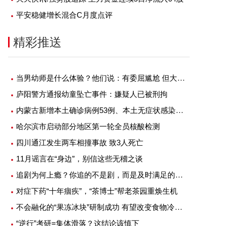
-06-20
2022-06-20
平安稳健增长混合C月度点评
精彩推送
当男幼师是什么体验？他们说：有委屈尴尬 但大部分是幸福
庐阳警方通报幼童坠亡事件：嫌疑人已被刑拘
内蒙古新增本土确诊病例53例、本土无症状感染者1例
哈尔滨市启动部分地区第一轮全员核酸检测
四川通江发生两车相撞事故 致3人死亡
11月谣言在“身边”，别信这些无稽之谈
追剧为何上瘾？你追的不是剧，而是及时满足的快感
对症下药“十年痼疾”，“茶博士”帮老茶园重焕生机
不会融化的“果冻冰块”研制成功 有望改变食物冷藏方式
“逆行”考研=集体滑落？这结论该慎下