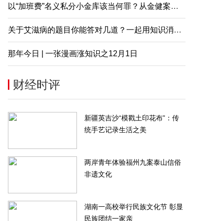
以“加班费”名义私分小金库该当何罪？从金健案说起
关于艾滋病的题目你能答对几道？一起用知识消除误解
那年今日 | 一张漫画涨知识之12月1日
财经时评
新疆英吉沙“模戳土印花布”：传
统手艺记录生活之美
两岸青年体验福州九案泰山信俗
非遗文化
湖南一高校举行民族文化节 彰显
民族团结一家亲