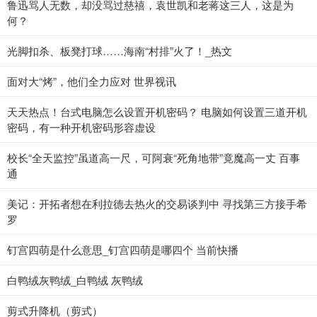
鲁迅骂人无数，却没骂过慈禧，袁世凯和老蒋这三人，这是为
何？
光脚扣杀、板凳打球……海南“村排”火了！_热文
面对大“烤”，他们全力应对 世界视讯
天天热点！台式电脑怎么设置开机密码？ 电脑如何设置三道开机
密码，有一种开机密码形容虚设
校长“全天监控”虽道高一尺，可阿衰“死角地带”竟魔高一丈 百事
通
美记：开拓者想在利拉德去热火的交易谈判中 寻找第三方接手希
罗
钉宫四萌是什么意思_钉宫四萌是哪四个 当前快播
白鸭绒灰鸭绒_白鸭绒 灰鸭绒
剪式升降机（剪式）