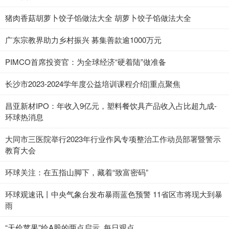
猪肉香菇胡萝卜饺子馅做法大全 胡萝卜饺子馅做法大全
广东宗教界助力乡村振兴 募集善款逾1000万元
PIMCO首席投资官：为全球经济“硬着陆”做准备
长沙市2023-2024学年度公益培训课程介绍|重点聚焦
昌亚新材IPO：年收入9亿元，塑料餐饮具产品收入占比超九成-
环球热消息
大同市三医院举行2023年行业作风专项整治工作动员部署暨警示
教育大会
环球关注：在五指山脚下，藏着“致富密码”
环球观速讯丨中央气象台发布暴雨蓝色预警 11省区市将现大到暴
雨
“天价苹果”给A股的两点启示_每日观点