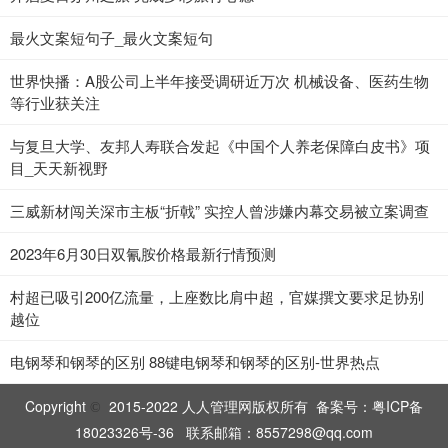
最火文案短句子_最火文案短句
世界快播：A股公司上半年接受调研近万次 机械设备、医药生物
等行业获关注
与复旦大学、友邦人寿联合发起《中国个人养老保障白皮书》项
目_天天新视野
三威新材闯关深市主板“折戟” 实控人曾涉嫌内幕交易被立案调查
2023年6月30日双氰胺价格最新行情预测
村超已吸引200亿流量，上座数比肩中超，官媒撰文要求足协别
越位
电钢琴和钢琴的区别 88键电钢琴和钢琴的区别-世界热点
Copyright
2015-2022 人人管理网版权所有 备案号：
粤ICP备
©
18023326号-36
联系邮箱：8557298@qq.com