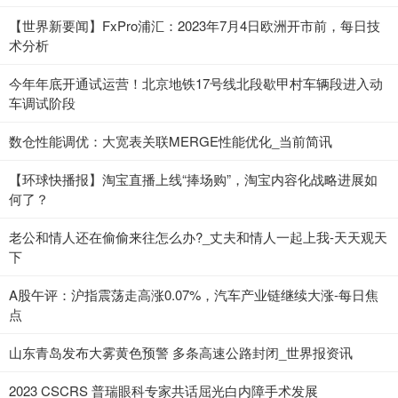
【世界新要闻】FxPro浦汇：2023年7月4日欧洲开市前，每日技
术分析
今年年底开通试运营！北京地铁17号线北段歇甲村车辆段进入动
车调试阶段
数仓性能调优：大宽表关联MERGE性能优化_当前简讯
【环球快播报】淘宝直播上线“捧场购”，淘宝内容化战略进展如
何了？
老公和情人还在偷偷来往怎么办?_丈夫和情人一起上我-天天观天
下
A股午评：沪指震荡走高涨0.07%，汽车产业链继续大涨-每日焦
点
山东青岛发布大雾黄色预警 多条高速公路封闭_世界报资讯
2023 CSCRS 普瑞眼科专家共话屈光白内障手术发展