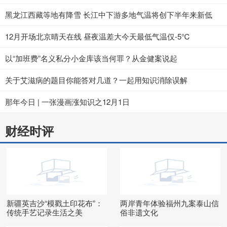
黑龙江西藏等地有降雪 长江中下游多地气温将创下半年来新低
12月开场北京晴天在线 昼夜温差大今天最低气温仅-5℃
以“加班费”名义私分小金库该当何罪？从金健案说起
关于艾滋病的题目你能答对几道？一起用知识消除误解
那年今日 | 一张漫画涨知识之12月1日
财经时评
新疆英吉沙“模戳土印花布”：
两岸青年体验福州九案泰山信
传统手艺记录生活之美
俗非遗文化