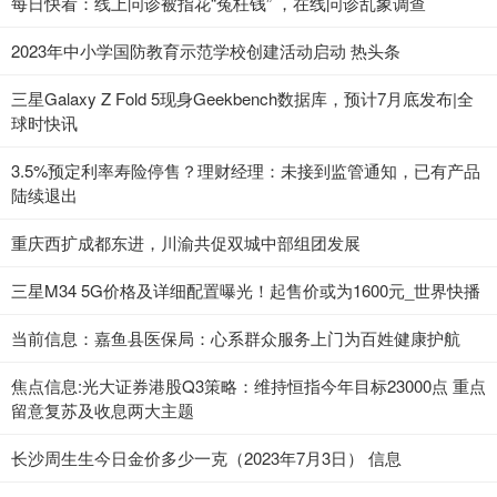
每日快看：线上问诊被指花“冤枉钱” ，在线问诊乱象调查
2023年中小学国防教育示范学校创建活动启动 热头条
三星Galaxy Z Fold 5现身Geekbench数据库，预计7月底发布|全
球时快讯
3.5%预定利率寿险停售？理财经理：未接到监管通知，已有产品
陆续退出
重庆西扩成都东进，川渝共促双城中部组团发展
三星M34 5G价格及详细配置曝光！起售价或为1600元_世界快播
当前信息：嘉鱼县医保局：心系群众服务上门为百姓健康护航
焦点信息:光大证券港股Q3策略：维持恒指今年目标23000点 重点
留意复苏及收息两大主题
长沙周生生今日金价多少一克（2023年7月3日） 信息