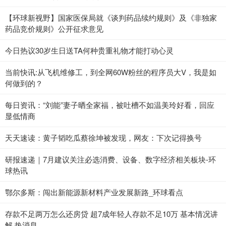
【环球新视野】国家医保局就《谈判药品续约规则》及《非独家
药品竞价规则》公开征求意见
今日热议30岁生日送TA何种贵重礼物才能打动心灵
当前快讯:从飞机维修工，到全网60W粉丝的程序员大V，我是如
何做到的？
每日资讯：“刘能”妻子晒全家福，被吐槽不如温美玲好看，回应
显低情商
天天速读：黄子韬吃瓜蔡徐坤被发现，网友：下次记得换号
研报速递｜7月建议关注必选消费、设备、数字经济相关板块-环
球热讯
鄂尔多斯：闯出新能源新材料产业发展新路_环球看点
存款不足两万怎么还房贷 超7成年轻人存款不足10万 基本情况讲
解 热消息