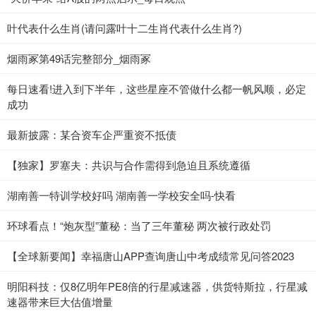
叶代表什么生肖(请问露叶十二生肖代表什么生肖?)
烟雨冢第49话完整部分_烟雨冢
每日速看!进入到下半年，这些星座不管做什么都一帆风顺，必定
成功
最新披露：某合资车企严重资不抵债
【独家】罗塞夫：共识与合作需得到急迫且系统遵循
湖南善一特训学校好吗 湖南善一学校安全吗-快看
环球看点！“炮灰型”董秘：当了三年董秘 两次被行政处罚
【全球新要闻】幸福唐山APP查询唐山中考成绩常见问答2023
明阳科技：仅8亿明年PE8倍的行星减速器，供货特斯拉，行星减
速器带来巨大估值增量