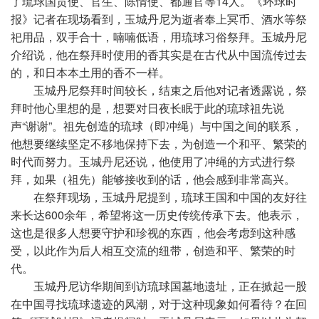
了琉球国贡使、官生、陈情使、都通官等14人。《环球时
报》记者在现场看到，玉城丹尼为逝者奉上冥币、酒水等祭
祀用品，双手合十，喃喃低语，用琉球习俗祭拜。玉城丹尼
介绍说，他在祭拜时使用的香其实是在古代从中国流传过去
的，和日本本土用的香不一样。
玉城丹尼祭拜时间较长，结束之后他对记者透露说，祭
拜时他心里想的是，想要对日夜长眠于此的琉球祖先说
声“谢谢”。祖先创造的琉球（即冲绳）与中国之间的联系，
他想要继续坚定不移地保持下去，为创造一个和平、繁荣的
时代而努力。玉城丹尼还说，他使用了冲绳的方式进行祭
拜，如果（祖先）能够接收到的话，他会感到非常高兴。
在祭拜现场，玉城丹尼提到，琉球王国和中国的友好往
来长达600余年，希望将这一历史传统传承下去。他表示，
这也是很多人想要守护和珍视的东西，他会考虑到这种感
受，以此作为后人相互交流的纽带，创造和平、繁荣的时
代。
玉城丹尼访华期间到访琉球国墓地遗址，正在掀起一股
在中国寻找琉球遗迹的风潮，对于这种现象如何看待？在回