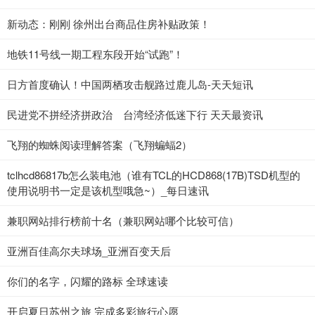
新动态：刚刚 徐州出台商品住房补贴政策！
地铁11号线一期工程东段开始“试跑”！
日方首度确认！中国两栖攻击舰路过鹿儿岛-天天短讯
民进党不拼经济拼政治 台湾经济低迷下行 天天最资讯
飞翔的蜘蛛阅读理解答案（飞翔蝙蝠2）
tclhcd86817b怎么装电池（谁有TCL的HCD868(17B)TSD机型的
使用说明书一定是该机型哦急~）_每日速讯
兼职网站排行榜前十名（兼职网站哪个比较可信）
亚洲百佳高尔夫球场_亚洲百变天后
你们的名字，闪耀的路标 全球速读
开启夏日苏州之旅 完成多彩旅行心愿