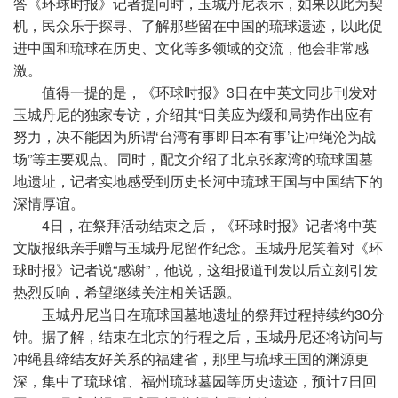
答《环球时报》记者提问时，玉城丹尼表示，如果以此为契
机，民众乐于探寻、了解那些留在中国的琉球遗迹，以此促
进中国和琉球在历史、文化等多领域的交流，他会非常感
激。
值得一提的是，《环球时报》3日在中英文同步刊发对
玉城丹尼的独家专访，介绍其“日美应为缓和局势作出应有
努力，决不能因为所谓‘台湾有事即日本有事’让冲绳沦为战
场”等主要观点。同时，配文介绍了北京张家湾的琉球国墓
地遗址，记者实地感受到历史长河中琉球王国与中国结下的
深情厚谊。
4日，在祭拜活动结束之后，《环球时报》记者将中英
文版报纸亲手赠与玉城丹尼留作纪念。玉城丹尼笑着对《环
球时报》记者说“感谢”，他说，这组报道刊发以后立刻引发
热烈反响，希望继续关注相关话题。
玉城丹尼当日在琉球国墓地遗址的祭拜过程持续约30分
钟。据了解，结束在北京的行程之后，玉城丹尼还将访问与
冲绳县缔结友好关系的福建省，那里与琉球王国的渊源更
深，集中了琉球馆、福州琉球墓园等历史遗迹，预计7日回