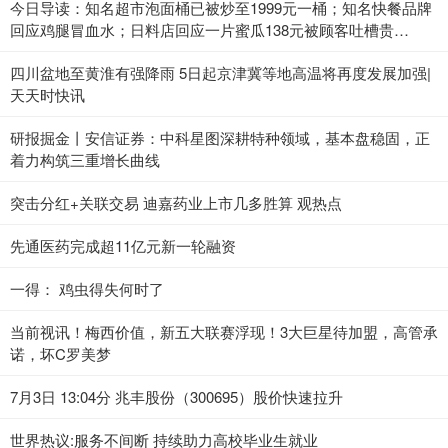
今日导读：知名超市泡面桶已被炒至1999元一桶；知名快餐品牌
回应鸡腿冒血水；日料店回应一片蜜瓜138元被顾客吐槽贵
（2023年7月3日）_当前热点
四川盆地至黄淮有强降雨 5日起京津冀等地高温将再度发展加强|
天天时快讯
研报掘金丨安信证券：中科星图深耕特种领域，基本盘稳固，正
着力构筑三重增长曲线
突击分红+关联交易 迪嘉药业上市几多胜算 观热点
先通医药完成超11亿元新一轮融资
一得： 鸡虫得失何时了
当前视讯！梅西价值，新五大联赛浮现！3大巨星待加盟，高管承
诺，坏C罗美梦
7月3日 13:04分 兆丰股份（300695）股价快速拉升
世界热议:服务不间断 持续助力高校毕业生就业