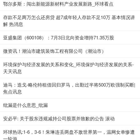
鄂尔多斯：闯出新能源新材料产业发展新路_环球看点
存款不足两万怎么还房贷 超7成年轻人存款不足10万 基本情况讲
解 热消息
亚盛集团（600108）：7月3日北向资金增持71.35万股
微资讯！潮汕市建筑装饰工程有限公司（潮汕市）
环境保护与经济发展的关系和变化_环境保护与经济发展的关系-
天天讯息
迪马：迭戈-略伦特租借回归罗马，出勤过半将500万欧强制买断|
焦点讯息
纰漏是什么意思_纰漏
安必平: 关于股东违规减持公司股票并致歉的公告 滚动
环球热讯:1-6，3-6！朱琳连丢两盘不敌世界第一，温网女单惨遭
一轮游