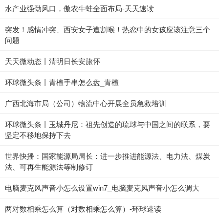
水产业强劲风口，傲农牛蛙全面布局-天天速读
突发！感情冲突、西安女子遭割喉！热恋中的女孩应该注意三个
问题
天天微动态丨清明日长安旅怀
环球微头条丨青檀手串怎么盘_青檀
广西北海市局（公司）物流中心开展全员急救培训
环球微头条丨玉城丹尼：祖先创造的琉球与中国之间的联系，要
坚定不移地保持下去
世界快播：国家能源局局长：进一步推进能源法、电力法、煤炭
法、可再生能源法等制修订
电脑麦克风声音小怎么设置win7_电脑麦克风声音小怎么调大
两对数相乘怎么算（对数相乘怎么算）-环球速读