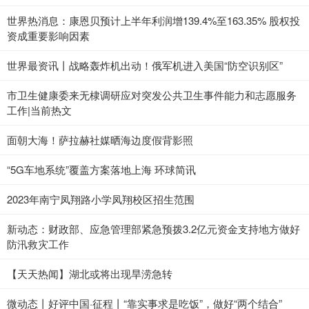
世界热消息：康恩贝预计上半年利润增139.4%至163.35% 股权投
资成重要影响因素
世界最资讯丨战略轰炸机出动！俄军机进入美国“防空识别区”
市卫生健康委来无棣调研应对突发公共卫生事件能力和志愿服务
工作|当前热文
面朝大海！萨拉赫社媒晒海边度假背影照
“5G车地系统”覆盖方案落地上海 环球简讯
2023年南宁凤翔路小学凤翔校区招生范围
新动态：财政部、应急管理部紧急预拨3.2亿元资金支持地方做好
防汛救灾工作
【天天热闻】湖北或将出现旱涝急转
微动态丨好评中国·征程丨“靠实事求是吃饭”，做好“两个结合”