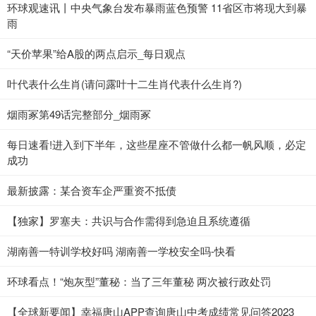
环球观速讯丨中央气象台发布暴雨蓝色预警 11省区市将现大到暴
雨
“天价苹果”给A股的两点启示_每日观点
叶代表什么生肖(请问露叶十二生肖代表什么生肖?)
烟雨冢第49话完整部分_烟雨冢
每日速看!进入到下半年，这些星座不管做什么都一帆风顺，必定
成功
最新披露：某合资车企严重资不抵债
【独家】罗塞夫：共识与合作需得到急迫且系统遵循
湖南善一特训学校好吗 湖南善一学校安全吗-快看
环球看点！“炮灰型”董秘：当了三年董秘 两次被行政处罚
【全球新要闻】幸福唐山APP查询唐山中考成绩常见问答2023