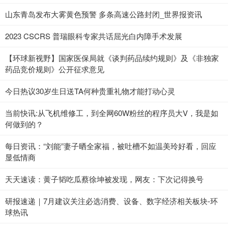
山东青岛发布大雾黄色预警 多条高速公路封闭_世界报资讯
2023 CSCRS 普瑞眼科专家共话屈光白内障手术发展
【环球新视野】国家医保局就《谈判药品续约规则》及《非独家
药品竞价规则》公开征求意见
今日热议30岁生日送TA何种贵重礼物才能打动心灵
当前快讯:从飞机维修工，到全网60W粉丝的程序员大V，我是如
何做到的？
每日资讯：“刘能”妻子晒全家福，被吐槽不如温美玲好看，回应
显低情商
天天速读：黄子韬吃瓜蔡徐坤被发现，网友：下次记得换号
研报速递｜7月建议关注必选消费、设备、数字经济相关板块-环
球热讯