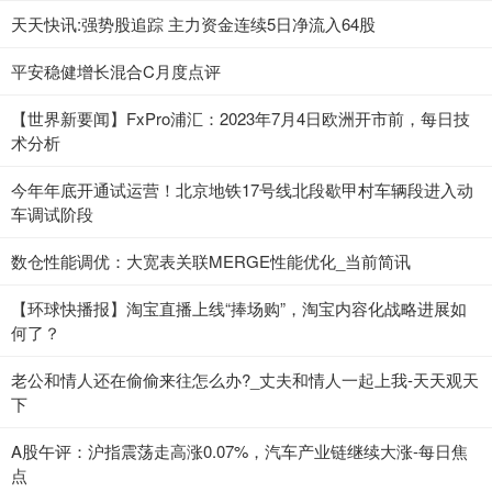
天天快讯:强势股追踪 主力资金连续5日净流入64股
平安稳健增长混合C月度点评
【世界新要闻】FxPro浦汇：2023年7月4日欧洲开市前，每日技
术分析
今年年底开通试运营！北京地铁17号线北段歇甲村车辆段进入动
车调试阶段
数仓性能调优：大宽表关联MERGE性能优化_当前简讯
【环球快播报】淘宝直播上线“捧场购”，淘宝内容化战略进展如
何了？
老公和情人还在偷偷来往怎么办?_丈夫和情人一起上我-天天观天
下
A股午评：沪指震荡走高涨0.07%，汽车产业链继续大涨-每日焦
点