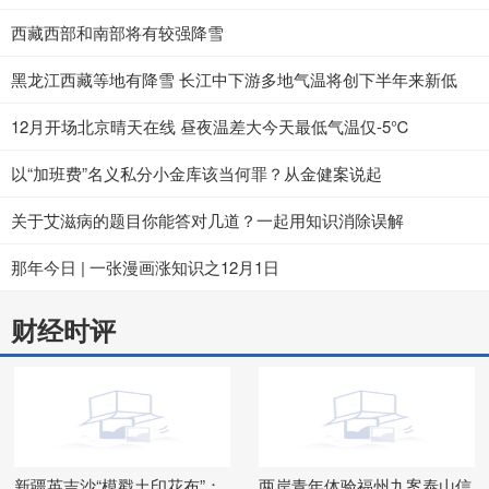
西藏西部和南部将有较强降雪
黑龙江西藏等地有降雪 长江中下游多地气温将创下半年来新低
12月开场北京晴天在线 昼夜温差大今天最低气温仅-5℃
以“加班费”名义私分小金库该当何罪？从金健案说起
关于艾滋病的题目你能答对几道？一起用知识消除误解
那年今日 | 一张漫画涨知识之12月1日
财经时评
新疆英吉沙“模戳土印花布”：
两岸青年体验福州九案泰山信