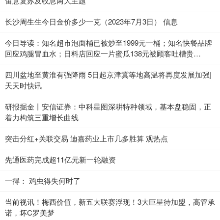
留意复苏及收息两大主题
长沙周生生今日金价多少一克（2023年7月3日） 信息
今日导读：知名超市泡面桶已被炒至1999元一桶；知名快餐品牌
回应鸡腿冒血水；日料店回应一片蜜瓜138元被顾客吐槽贵
（2023年7月3日）_当前热点
四川盆地至黄淮有强降雨 5日起京津冀等地高温将再度发展加强|
天天时快讯
研报掘金丨安信证券：中科星图深耕特种领域，基本盘稳固，正
着力构筑三重增长曲线
突击分红+关联交易 迪嘉药业上市几多胜算 观热点
先通医药完成超11亿元新一轮融资
一得： 鸡虫得失何时了
当前视讯！梅西价值，新五大联赛浮现！3大巨星待加盟，高管承
诺，坏C罗美梦