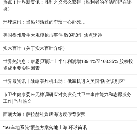
热点！世界新资讯：胜利之义怎么获得（胜利者的圣洁印记在哪
换）
环球速讯：当热烈活过的李玟一心赴死…
美国得州发生大规模枪击事件 致3死8伤 焦点速递
实木百叶（关于实木百叶介绍）
世界热消息：康恩贝预计上半年利润增139.4%至163.35% 股权投
资成重要影响因素
世界最资讯丨战略轰炸机出动！俄军机进入美国“防空识别区”
市卫生健康委来无棣调研应对突发公共卫生事件能力和志愿服务
工作|当前热文
面朝大海！萨拉赫社媒晒海边度假背影照
“5G车地系统”覆盖方案落地上海 环球简讯