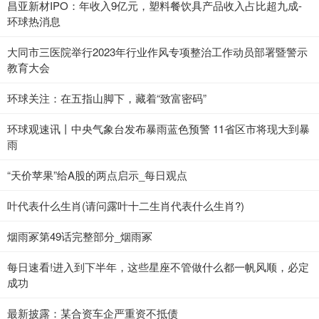
昌亚新材IPO：年收入9亿元，塑料餐饮具产品收入占比超九成-
环球热消息
大同市三医院举行2023年行业作风专项整治工作动员部署暨警示
教育大会
环球关注：在五指山脚下，藏着“致富密码”
环球观速讯丨中央气象台发布暴雨蓝色预警 11省区市将现大到暴
雨
“天价苹果”给A股的两点启示_每日观点
叶代表什么生肖(请问露叶十二生肖代表什么生肖?)
烟雨冢第49话完整部分_烟雨冢
每日速看!进入到下半年，这些星座不管做什么都一帆风顺，必定
成功
最新披露：某合资车企严重资不抵债