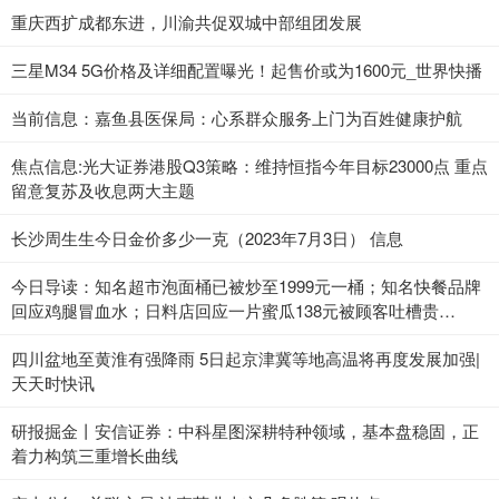
重庆西扩成都东进，川渝共促双城中部组团发展
三星M34 5G价格及详细配置曝光！起售价或为1600元_世界快播
当前信息：嘉鱼县医保局：心系群众服务上门为百姓健康护航
焦点信息:光大证券港股Q3策略：维持恒指今年目标23000点 重点
留意复苏及收息两大主题
长沙周生生今日金价多少一克（2023年7月3日） 信息
今日导读：知名超市泡面桶已被炒至1999元一桶；知名快餐品牌
回应鸡腿冒血水；日料店回应一片蜜瓜138元被顾客吐槽贵
（2023年7月3日）_当前热点
四川盆地至黄淮有强降雨 5日起京津冀等地高温将再度发展加强|
天天时快讯
研报掘金丨安信证券：中科星图深耕特种领域，基本盘稳固，正
着力构筑三重增长曲线