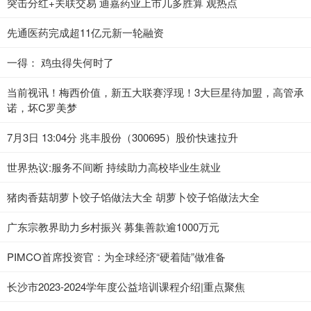
突击分红+关联交易 迪嘉药业上市几多胜算 观热点
先通医药完成超11亿元新一轮融资
一得： 鸡虫得失何时了
当前视讯！梅西价值，新五大联赛浮现！3大巨星待加盟，高管承
诺，坏C罗美梦
7月3日 13:04分 兆丰股份（300695）股价快速拉升
世界热议:服务不间断 持续助力高校毕业生就业
猪肉香菇胡萝卜饺子馅做法大全 胡萝卜饺子馅做法大全
广东宗教界助力乡村振兴 募集善款逾1000万元
PIMCO首席投资官：为全球经济“硬着陆”做准备
长沙市2023-2024学年度公益培训课程介绍|重点聚焦