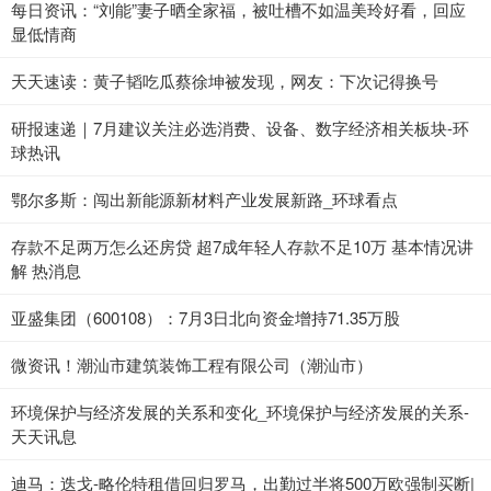
每日资讯：“刘能”妻子晒全家福，被吐槽不如温美玲好看，回应
显低情商
天天速读：黄子韬吃瓜蔡徐坤被发现，网友：下次记得换号
研报速递｜7月建议关注必选消费、设备、数字经济相关板块-环
球热讯
鄂尔多斯：闯出新能源新材料产业发展新路_环球看点
存款不足两万怎么还房贷 超7成年轻人存款不足10万 基本情况讲
解 热消息
亚盛集团（600108）：7月3日北向资金增持71.35万股
微资讯！潮汕市建筑装饰工程有限公司（潮汕市）
环境保护与经济发展的关系和变化_环境保护与经济发展的关系-
天天讯息
迪马：迭戈-略伦特租借回归罗马，出勤过半将500万欧强制买断|