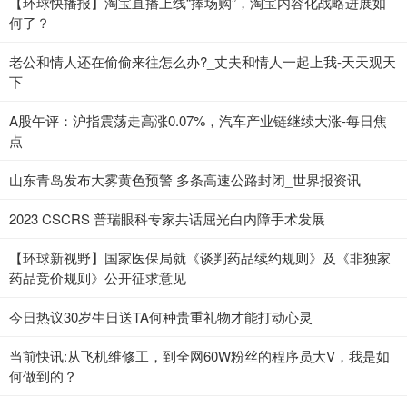
【环球快播报】淘宝直播上线“捧场购”，淘宝内容化战略进展如
何了？
老公和情人还在偷偷来往怎么办?_丈夫和情人一起上我-天天观天
下
A股午评：沪指震荡走高涨0.07%，汽车产业链继续大涨-每日焦
点
山东青岛发布大雾黄色预警 多条高速公路封闭_世界报资讯
2023 CSCRS 普瑞眼科专家共话屈光白内障手术发展
【环球新视野】国家医保局就《谈判药品续约规则》及《非独家
药品竞价规则》公开征求意见
今日热议30岁生日送TA何种贵重礼物才能打动心灵
当前快讯:从飞机维修工，到全网60W粉丝的程序员大V，我是如
何做到的？