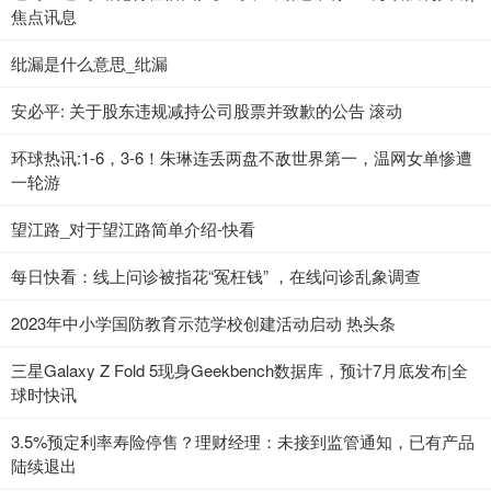
焦点讯息
纰漏是什么意思_纰漏
安必平: 关于股东违规减持公司股票并致歉的公告 滚动
环球热讯:1-6，3-6！朱琳连丢两盘不敌世界第一，温网女单惨遭
一轮游
望江路_对于望江路简单介绍-快看
每日快看：线上问诊被指花“冤枉钱” ，在线问诊乱象调查
2023年中小学国防教育示范学校创建活动启动 热头条
三星Galaxy Z Fold 5现身Geekbench数据库，预计7月底发布|全
球时快讯
3.5%预定利率寿险停售？理财经理：未接到监管通知，已有产品
陆续退出