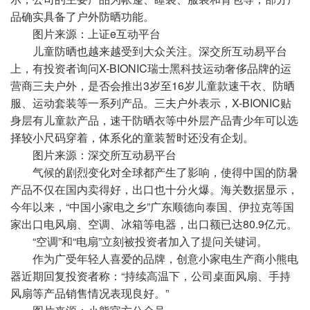
品确实具备了户外防晒功能。
图片来源：上证e互动平台
儿童防晒也越来越受到大众关注。深交所互动易平台
上，有投资者询问X-BIONIC瑞士黑科技运动奢侈品牌的运
营商三夫户外，是否会推出3岁至16岁儿童款速干衣、防晒
服、运动套装等一系列产品。三夫户外表示，X-BIONIC贴
身层有儿童款产品，速干防晒衣等中外层产品青少年可以选
择较小尺码穿着，体系化的童装暂时还没有企划。
图片来源：深交所互动易平台
气候的剧烈变化对全球都产生了影响，使得中国的防暑
产品不仅在国内卖得好，出口也十分火爆。海关数据显示，
今年以来，“中国小家电之乡”广东顺德向泰国、伊拉克等国
家出口电风扇、空调、冰箱等电器，出口额已达80.9亿元。
“空调”和“电扇”立刻被投资者加入了提问关键词。
作为广受年轻人喜爱的品牌，创意小家电生产商小熊电
器近期回复投资者称：“持续高温下，公司桌面风扇、手持
风扇等产品销售情况表现良好。”