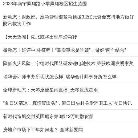
2023年南宁凤翔路小学凤翔校区招生范围
新动态：财政部、应急管理部紧急预拨3.2亿元资金支持地方做好
防汛救灾工作
【天天热闻】湖北或将出现旱涝急转
微动态丨好评中国·征程丨“靠实事求是吃饭”，做好“两个结合”
降低火灾风险！宁德时代团队研发锂电池技术 荣获欧洲发明家奖
瑞华会计师事务所现状怎么样_瑞华会计师事务所怎么样
全球新动态：天琴座流星雨直播_天琴座流星雨
“夏日送清凉，真情暖田头”，灌口田头村关爱环卫工人|今日快讯
新时代造船交付英国船东第3艘12万吨散货船
房地产市场下半年如何走？ 全球新要闻