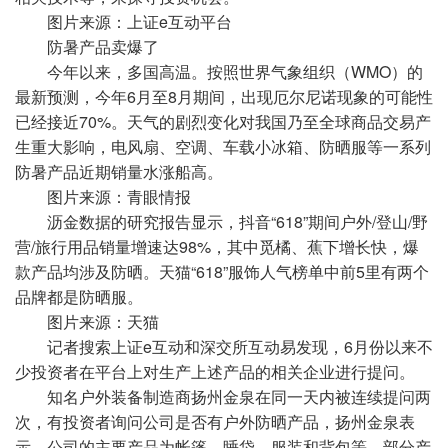
图片来源：上证e互动平台
防暑产品卖爆了
今年以来，多国高温。按照世界气象组织（WMO）的
最新预测，今年6月至8月期间，出现厄尔尼诺现象的可能性
已经接近70%。天气的剧烈变化对我国乃至全球商品交易产
生重大影响，电风扇、空调、车载小冰箱、防晒服等一系列
防暑产品近期销量水涨船高。
图片来源：青眼情报
沥金数据的研究报告显示，抖音“618”期间户外/登山/野
营/旅行用品销量增速达98%，其中觅橘、蕉下增长快，爆
款产品均涉及防晒。天猫“618”服饰人气榜单中前5里有两个
品牌都是防晒服。
图片来源：天猫
记者搜索上证e互动和深交所互动易发现，6月份以来不
少投资者在平台上对生产上述产品的相关企业进行提问。
知名户外装备制造商扬州金泉在同一天内被连续提问两
次，有投资者询问公司是否有户外防晒产品，扬州金泉表
示，公司的主要产品为帐篷、睡袋、服装和背包等，部分产