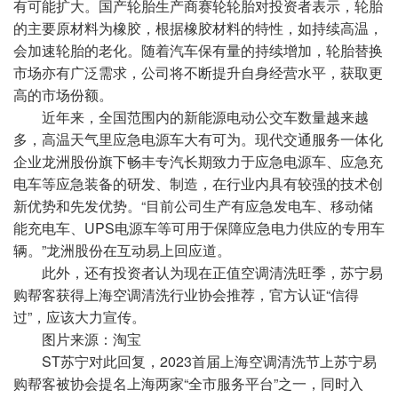
有可能扩大。国产轮胎生产商赛轮轮胎对投资者表示，轮胎
的主要原材料为橡胶，根据橡胶材料的特性，如持续高温，
会加速轮胎的老化。随着汽车保有量的持续增加，轮胎替换
市场亦有广泛需求，公司将不断提升自身经营水平，获取更
高的市场份额。
近年来，全国范围内的新能源电动公交车数量越来越
多，高温天气里应急电源车大有可为。现代交通服务一体化
企业龙洲股份旗下畅丰专汽长期致力于应急电源车、应急充
电车等应急装备的研发、制造，在行业内具有较强的技术创
新优势和先发优势。“目前公司生产有应急发电车、移动储
能充电车、UPS电源车等可用于保障应急电力供应的专用车
辆。”龙洲股份在互动易上回应道。
此外，还有投资者认为现在正值空调清洗旺季，苏宁易
购帮客获得上海空调清洗行业协会推荐，官方认证“信得
过”，应该大力宣传。
图片来源：淘宝
ST苏宁对此回复，2023首届上海空调清洗节上苏宁易
购帮客被协会提名上海两家“全市服务平台”之一，同时入