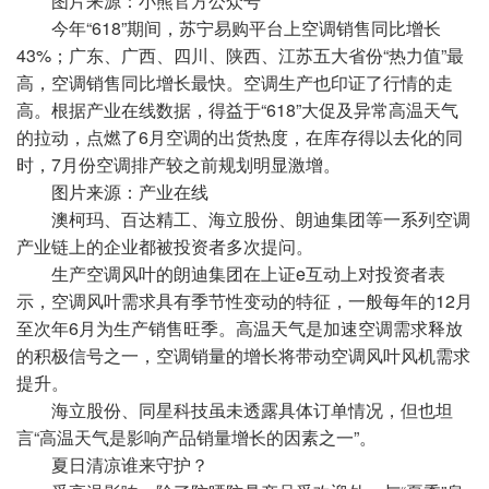
图片来源：小熊官方公众号
今年“618”期间，苏宁易购平台上空调销售同比增长
43%；广东、广西、四川、陕西、江苏五大省份“热力值”最
高，空调销售同比增长最快。空调生产也印证了行情的走
高。根据产业在线数据，得益于“618”大促及异常高温天气
的拉动，点燃了6月空调的出货热度，在库存得以去化的同
时，7月份空调排产较之前规划明显激增。
图片来源：产业在线
澳柯玛、百达精工、海立股份、朗迪集团等一系列空调
产业链上的企业都被投资者多次提问。
生产空调风叶的朗迪集团在上证e互动上对投资者表
示，空调风叶需求具有季节性变动的特征，一般每年的12月
至次年6月为生产销售旺季。高温天气是加速空调需求释放
的积极信号之一，空调销量的增长将带动空调风叶风机需求
提升。
海立股份、同星科技虽未透露具体订单情况，但也坦
言“高温天气是影响产品销量增长的因素之一”。
夏日清凉谁来守护？