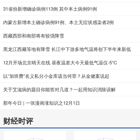
31省份新增确诊病例113例 其中本土病例91例
内蒙古新增本土确诊病例91例、本土无症状感染者2例
西藏西部和南部将有较强降雪
黑龙江西藏等地有降雪 长江中下游多地气温将创下半年来新低
12月开场北京晴天在线 昼夜温差大今天最低气温仅-5℃
以“加班费”名义私分小金库该当何罪？从金健案说起
关于艾滋病的题目你能答对几道？一起用知识消除误解
那年今日 | 一张漫画涨知识之12月1日
财经时评