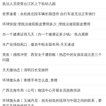
执法人员突查台江区上下杭幼儿园
世界速看：永松路北段车辆长期违停 自行车道无法正常骑行
环球快报:埋线法做双眼皮费用多少_埋线法做双眼皮费用
办一个健康证得几天（办一个健康证多少钱） 焦点观察
水产业强劲风口，傲农牛蛙全面布局-天天速读
突发！感情冲突、西安女子遭割喉！热恋中的女孩应该注意三个
问题
天天微动态丨清明日长安旅怀
环球微头条丨青檀手串怎么盘_青檀
广西北海市局（公司）物流中心开展全员急救培训
环球微头条丨玉城丹尼：祖先创造的琉球与中国之间的联系，要
坚定不移地保持下去