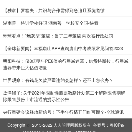
【独家】罗塞夫：共识与合作需得到急迫且系统遵循
湖南善一特训学校好吗 湖南善一学校安全吗-快看
环球看点！“炮灰型”董秘：当了三年董秘 两次被行政处罚
【全球新要闻】幸福唐山APP查询唐山中考成绩常见问答2023
明阳科技：仅8亿明年PE8倍的行星减速器，供货特斯拉，行星减
速器带来巨大估值增量
世界观察：有钱花欠款严重违约会怎样？还不上怎么办？
盐津铺子: 关于2021年限制性股票激励计划第二个解除限售期解
除限售股份上市流通的提示性公告
央行重磅会议释放新信号！下半年行情开门红可期？-全球通讯
Copyright
2015-2022 人人管理网版权所有 备案号：
粤ICP备
©