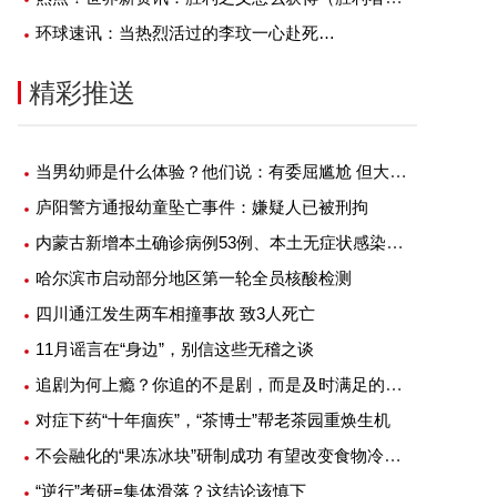
环球速讯：当热烈活过的李玟一心赴死…
精彩推送
当男幼师是什么体验？他们说：有委屈尴尬 但大部分是幸福
庐阳警方通报幼童坠亡事件：嫌疑人已被刑拘
内蒙古新增本土确诊病例53例、本土无症状感染者1例
哈尔滨市启动部分地区第一轮全员核酸检测
四川通江发生两车相撞事故 致3人死亡
11月谣言在“身边”，别信这些无稽之谈
追剧为何上瘾？你追的不是剧，而是及时满足的快感
对症下药“十年痼疾”，“茶博士”帮老茶园重焕生机
不会融化的“果冻冰块”研制成功 有望改变食物冷藏方式
“逆行”考研=集体滑落？这结论该慎下