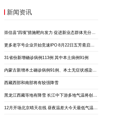
新闻资讯
崇信县“四项”措施靶向发力 促进新业态群体充分就业
更多老字号企业开始竞速IPO 8月22日五芳斋启动申购
31省份新增确诊病例113例 其中本土病例91例
内蒙古新增本土确诊病例91例、本土无症状感染者2例
西藏西部和南部将有较强降雪
黑龙江西藏等地有降雪 长江中下游多地气温将创下半年来新低
12月开场北京晴天在线 昼夜温差大今天最低气温仅-5℃