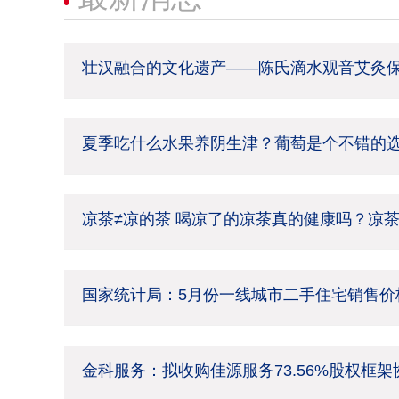
壮汉融合的文化遗产——陈氏滴水观音艾灸
夏季吃什么水果养阴生津？葡萄是个不错的
凉茶≠凉的茶 喝凉了的凉茶真的健康吗？凉
国家统计局：5月份一线城市二手住宅销售价格
金科服务：拟收购佳源服务73.56%股权框