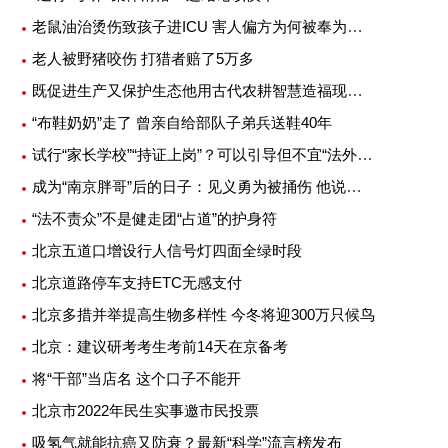
老鼠油治烫伤致孩子进ICU 害人偏方为何被奉为灵丹妙药
老人被野猪咬伤 打猎者赔了5万多
既促进生产又保护生态他用古代农耕智慧造福现代农业
“布鞋奶奶”走了 曾亲自给部队子弟兵送鞋40年
试行“家长学校”“持证上岗”？可以引导但不宜“法外加槛”
成为“南京胖哥”后的日子：见义勇为被捅伤 他说不后悔
“法不责众”不是健走团“占道”的护身符
北京五道口增设行人信号灯四面全绿时段
北京道路停车支持ETC无感支付
北京多措并举提高生物多样性 今冬将迎300万只候鸟
北京：建议研考考生考前14天在京备考
将“干部”当店名 这个口子不能开
北京市2022年民生实事邀市民投票
吸氢气就能抗癌又防衰？最新“科学”流言榜发布