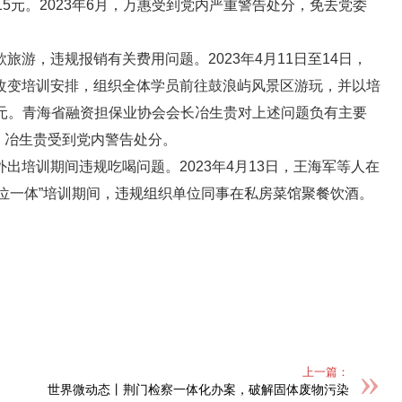
5元。2023年6月，万惠受到党内严重警告处分，免去党委
游，违规报销有关费用问题。2023年4月11日至14日，
改变培训安排，组织全体学员前往鼓浪屿风景区游玩，并以培
.6元。青海省融资担保业协会会长冶生贵对上述问题负有主要
分，冶生贵受到党内警告处分。
出培训期间违规吃喝问题。2023年4月13日，王海军等人在
“三位一体”培训期间，违规组织单位同事在私房菜馆聚餐饮酒。
上一篇：
世界微动态丨荆门检察一体化办案，破解固体废物污染