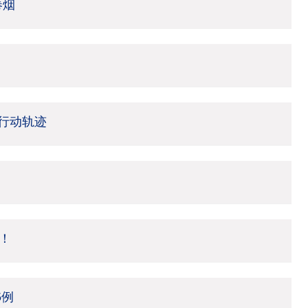
卷烟
行动轨迹
！
5例