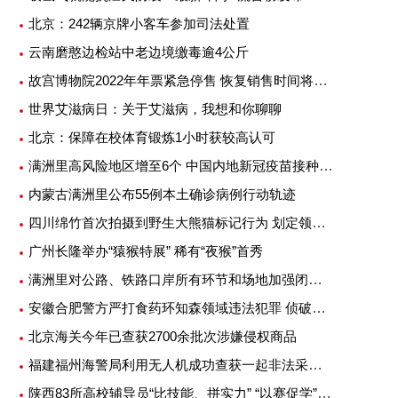
北京：242辆京牌小客车参加司法处置
云南磨憨边检站中老边境缴毒逾4公斤
故宫博物院2022年年票紧急停售 恢复销售时间将另行公告
世界艾滋病日：关于艾滋病，我想和你聊聊
北京：保障在校体育锻炼1小时获较高认可
满洲里高风险地区增至6个 中国内地新冠疫苗接种超25亿剂次
内蒙古满洲里公布55例本土确诊病例行动轨迹
四川绵竹首次拍摄到野生大熊猫标记行为 划定领地或吸引异性
广州长隆举办“猿猴特展” 稀有“夜猴”首秀
满洲里对公路、铁路口岸所有环节和场地加强闭环管理
安徽合肥警方严打食药环知森领域违法犯罪 侦破重特大案件14起
北京海关今年已查获2700余批次涉嫌侵权商品
福建福州海警局利用无人机成功查获一起非法采矿案
陕西83所高校辅导员“比技能、拼实力” “以赛促学”提升专业素质