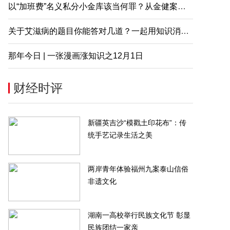
以“加班费”名义私分小金库该当何罪？从金健案说起
关于艾滋病的题目你能答对几道？一起用知识消除误解
那年今日 | 一张漫画涨知识之12月1日
财经时评
新疆英吉沙“模戳土印花布”：传
统手艺记录生活之美
两岸青年体验福州九案泰山信俗
非遗文化
湖南一高校举行民族文化节 彰显
民族团结一家亲