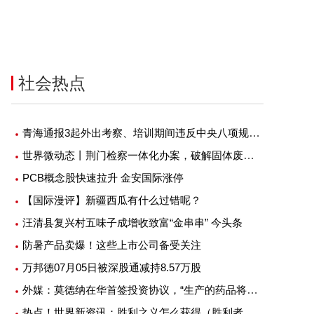
社会热点
青海通报3起外出考察、培训期间违反中央八项规定精神典型案例-环球微资讯
世界微动态丨荆门检察一体化办案，破解固体废物污染治理难题
PCB概念股快速拉升 金安国际涨停
【国际漫评】新疆西瓜有什么过错呢？
汪清县复兴村五味子成增收致富“金串串” 今头条
防暑产品卖爆！这些上市公司备受关注
万邦德07月05日被深股通减持8.57万股
外媒：莫德纳在华首签投资协议，“生产的药品将仅供中国人使用”
热点！世界新资讯：胜利之义怎么获得（胜利者的圣洁印记在哪换）