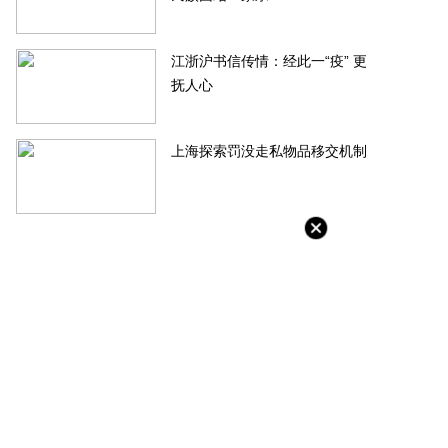
江浙沪书信传情：经此一“疫” 更
抚人心
上海探索罚没走私物品移交机制
茂物管4.5亿元收购首置物业服务
旭辉控股回应大裁员：正考虑对
100%股权
谣者采取必要措施
-06-20
2022-06-20