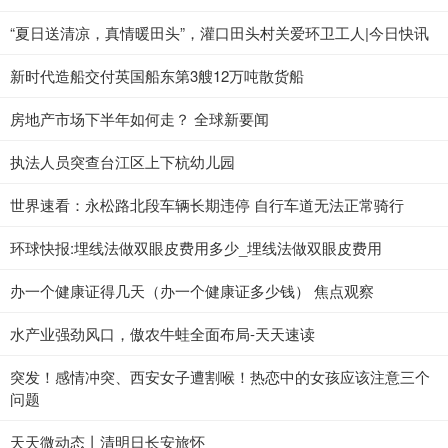
“夏日送清凉，真情暖田头”，灌口田头村关爱环卫工人|今日快讯
新时代造船交付英国船东第3艘12万吨散货船
房地产市场下半年如何走？ 全球新要闻
执法人员突查台江区上下杭幼儿园
世界速看：永松路北段车辆长期违停 自行车道无法正常骑行
环球快报:埋线法做双眼皮费用多少_埋线法做双眼皮费用
办一个健康证得几天（办一个健康证多少钱） 焦点观察
水产业强劲风口，傲农牛蛙全面布局-天天速读
突发！感情冲突、西安女子遭割喉！热恋中的女孩应该注意三个
问题
天天微动态丨清明日长安旅怀