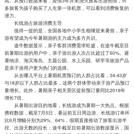
高。从预订数据来看，疫情3年并未浇灭旅客出游热情，许
多旅客为孩子购买了人生第一张机票，可以看到消费恢复的
潜力。
长线游占旅游消费主导
值得一提的是，全国各地中小学生相继迎来暑假，亲子
游有望成为今年暑期游的主力成为多方共识。
途牛数据显示，亲子客群消费需求旺盛，在途牛截至目
前暑期出游的用户中，亲子游出游人次占比超过了60%。避
暑纳凉、海滨海岛、主题公园、水上乐园、研学等旅游产品
是亲子游用户更为热门的选择。
从去哪儿平台上暑期机票预订的人群占比看，34-43岁
与18岁以下人群占比最多，这两个群体带动亲子游产品预订
量增长。此外，暑期亲子相关景区提前预订量同比2019年
增长7倍。
从暑期出游目的地看，长线游成为暑期一大热点。根据
携程数据，截至7月5日，暑运前五日周边游、长线游订单环
比6月增幅分别为29%、64%，假期直接推动了旅客出游半
径、出游天数的拉长；途牛截至目前暑期出游数据显示，国