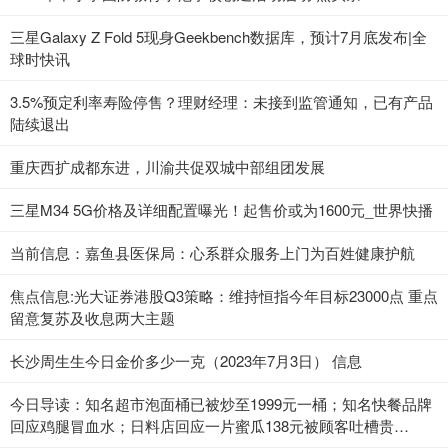
三星Galaxy Z Fold 5现身Geekbench数据库，预计7月底发布|全
球时快讯
3.5%预定利率寿险停售？理财经理：未接到监管通知，已有产品
陆续退出
重庆西扩成都东进，川渝共促双城中部组团发展
三星M34 5G价格及详细配置曝光！起售价或为1600元_世界快播
当前信息：嘉鱼县医保局：心系群众服务上门为百姓健康护航
焦点信息:光大证券港股Q3策略：维持恒指今年目标23000点 重点
留意复苏及收息两大主题
长沙周生生今日金价多少一克（2023年7月3日） 信息
今日导读：知名超市泡面桶已被炒至1999元一桶；知名快餐品牌
回应鸡腿冒血水；日料店回应一片蜜瓜138元被顾客吐槽贵
（2023年7月3日）_当前热点