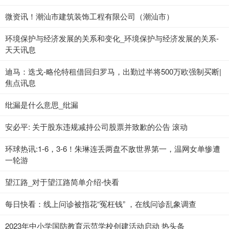
微资讯！潮汕市建筑装饰工程有限公司（潮汕市）
环境保护与经济发展的关系和变化_环境保护与经济发展的关系-
天天讯息
迪马：迭戈-略伦特租借回归罗马，出勤过半将500万欧强制买断|
焦点讯息
纰漏是什么意思_纰漏
安必平: 关于股东违规减持公司股票并致歉的公告 滚动
环球热讯:1-6，3-6！朱琳连丢两盘不敌世界第一，温网女单惨遭
一轮游
望江路_对于望江路简单介绍-快看
每日快看：线上问诊被指花“冤枉钱” ，在线问诊乱象调查
2023年中小学国防教育示范学校创建活动启动 热头条