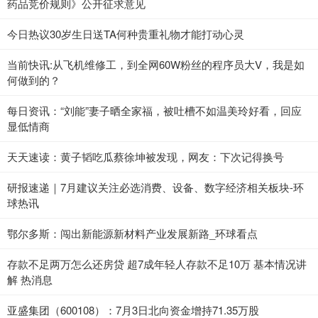
药品竞价规则》公开征求意见
今日热议30岁生日送TA何种贵重礼物才能打动心灵
当前快讯:从飞机维修工，到全网60W粉丝的程序员大V，我是如
何做到的？
每日资讯：“刘能”妻子晒全家福，被吐槽不如温美玲好看，回应
显低情商
天天速读：黄子韬吃瓜蔡徐坤被发现，网友：下次记得换号
研报速递｜7月建议关注必选消费、设备、数字经济相关板块-环
球热讯
鄂尔多斯：闯出新能源新材料产业发展新路_环球看点
存款不足两万怎么还房贷 超7成年轻人存款不足10万 基本情况讲
解 热消息
亚盛集团（600108）：7月3日北向资金增持71.35万股