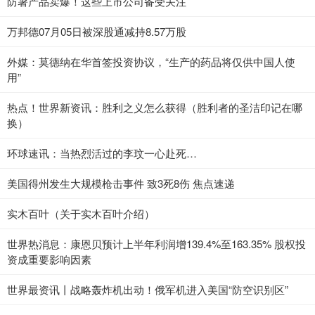
防暑产品卖爆！这些上市公司备受关注
万邦德07月05日被深股通减持8.57万股
外媒：莫德纳在华首签投资协议，“生产的药品将仅供中国人使
用”
热点！世界新资讯：胜利之义怎么获得（胜利者的圣洁印记在哪
换）
环球速讯：当热烈活过的李玟一心赴死…
美国得州发生大规模枪击事件 致3死8伤 焦点速递
实木百叶（关于实木百叶介绍）
世界热消息：康恩贝预计上半年利润增139.4%至163.35% 股权投
资成重要影响因素
世界最资讯丨战略轰炸机出动！俄军机进入美国“防空识别区”