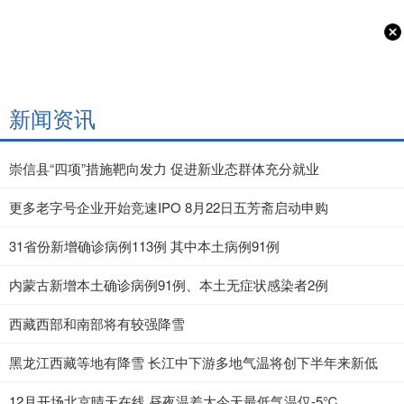
新闻资讯
崇信县“四项”措施靶向发力 促进新业态群体充分就业
更多老字号企业开始竞速IPO 8月22日五芳斋启动申购
31省份新增确诊病例113例 其中本土病例91例
内蒙古新增本土确诊病例91例、本土无症状感染者2例
西藏西部和南部将有较强降雪
黑龙江西藏等地有降雪 长江中下游多地气温将创下半年来新低
12月开场北京晴天在线 昼夜温差大今天最低气温仅-5℃