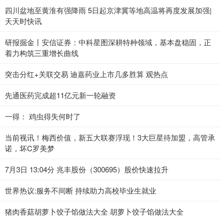
四川盆地至黄淮有强降雨 5日起京津冀等地高温将再度发展加强|
天天时快讯
研报掘金丨安信证券：中科星图深耕特种领域，基本盘稳固，正
着力构筑三重增长曲线
突击分红+关联交易 迪嘉药业上市几多胜算 观热点
先通医药完成超11亿元新一轮融资
一得： 鸡虫得失何时了
当前视讯！梅西价值，新五大联赛浮现！3大巨星待加盟，高管承
诺，坏C罗美梦
7月3日 13:04分 兆丰股份（300695）股价快速拉升
世界热议:服务不间断 持续助力高校毕业生就业
猪肉香菇胡萝卜饺子馅做法大全 胡萝卜饺子馅做法大全