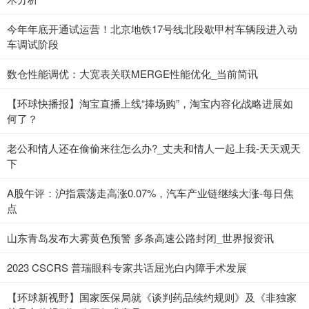
今年年底开通试运营！北京地铁17号线北段歇甲村车辆段进入动
车调试阶段
数仓性能调优：大宽表关联MERGE性能优化_当前简讯
【环球快播报】淘宝直播上线“捧场购”，淘宝内容化战略进展如
何了？
老公和情人还在偷偷来往怎么办?_丈夫和情人一起上我-天天观天
下
A股午评：沪指震荡走高涨0.07%，汽车产业链继续大涨-每日焦
点
山东青岛发布大雾黄色预警 多条高速公路封闭_世界报资讯
2023 CSCRS 普瑞眼科专家共话屈光白内障手术发展
【环球新视野】国家医保局就《谈判药品续约规则》及《非独家