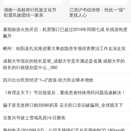
湖南一高校举行民族文化节
江浙沪书信传情：经此一“疫”
彰显民族团结一家亲
更抚人心
暑期旅游火热开启：机票预订已超过2019年同期七成 长线游热度
飙升
郴州：桂阳县扎实推进重大事故隐患专项排查整治工作走深走实
成都大学现在的校长是谁_成都大学是市属还是省属 成都大学的
校长的行政级别是什么 _360
四川出台民营经济“1+2”政策 助力民企降本增效
《有理走天下》节目报道后，重病患者特殊用药问题迅速解决！
骗子冒充老师订购330杯奶茶 店主听口音识破骗局_全球观天下
当复兴号驶上雪域高原|今日聚焦
雅创电子(301099.SZ)：公司车规级IC芯片采用的BCD 180nm的