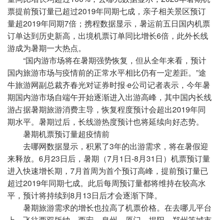
票提前预订量已超过2019年同期七成，亲子相关景区预订
量超2019年同期7倍；携程数据显示，暑运前五日国内机票
订单达到历史新高，出境机票订单同比增长6倍，此外长线
游成为暑期一大热点。
“国内游市场将在暑期强势恢复，但从全年来看，预计
国内旅游市场与疫情前的正常水平相比仍有一定差距。”途
牛旅游网副总裁齐春光对证券时报·e公司记者表示，今年暑
期国内游市场自端午开始逐渐进入出游高峰，其中国内长线
游占据暑期旅游消费主导，恢复程度预计会超出2019年同
期水平。暑期过后，长线游热度预计也将延续向好态势。
暑期机票预订量超疫情前
去哪网数据显示，积累了3年的出游需求，将在暑假迎
来释放。6月23日后，暑期（7月1日-8月31日）机票预订量
进入快速增长期，7月首周为首个预订高峰，提前预订量已
超过2019年同期七成。此后每周预订量都将维持在较高水
平，预计将持续到8月13日后才会逐渐下降。
暑期旅游需求的增长也拉高了机票价格。在去哪儿平台
上，飞往西双版纳、西安、泉州、厦门、揭阳、郑州等城市