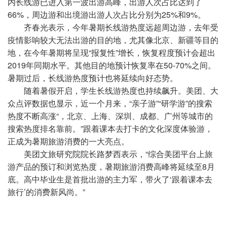
内长线游已进入第一波出游高峰，出游人次占比达到了
66%，周边游和出境游出游人次占比分别为25%和9%。
齐春光表示，今年暑期长线游热度远超周边游，去年受
疫情影响较大无法出游的目的地，尤其像北京、新疆等目的
地，在今年暑期将呈现“报复性”增长，恢复程度预计会超出
2019年同期水平。其他目的地预计恢复率在50-70%之间。
暑期过后，长线游热度预计也将延续向好态势。
随着暑假开启，学生长线游热度也持续飙升。美团、大
众点评数据也显示，近一个月来，“亲子游”“研学游”的搜索
热度不断高涨“，北京、上海、深圳、成都、广州等城市的
搜索热度排名靠前。”跟着课本去打卡的文化深度体验游，
正成为暑期旅游消费的一大亮点。
美团文旅研究院院长路梦西表示，“综合美团平台上旅
游产品的预订和浏览热度，暑期旅游消费高峰将延续至8月
底。高中毕业生是首批出游的主力军，带火了‘跟着课本去
旅行’的消费新风尚。”