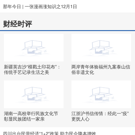
那年今日 | 一张漫画涨知识之12月1日
财经时评
新疆英吉沙“模戳土印花布”：
两岸青年体验福州九案泰山信
传统手艺记录生活之美
俗非遗文化
湖南一高校举行民族文化节
江浙沪书信传情：经此一“疫”
彰显民族团结一家亲
更抚人心
四川出台民营经济“1+2”政策 助力民企降本增效