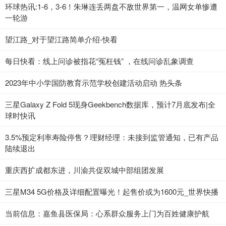
环球热讯:1-6，3-6！朱琳连丢两盘不敌世界第一，温网女单惨遭
一轮游
望江路_对于望江路简单介绍-快看
每日快看：线上问诊被指花“冤枉钱” ，在线问诊乱象调查
2023年中小学国防教育示范学校创建活动启动 热头条
三星Galaxy Z Fold 5现身Geekbench数据库，预计7月底发布|全
球时快讯
3.5%预定利率寿险停售？理财经理：未接到监管通知，已有产品
陆续退出
重庆西扩成都东进，川渝共促双城中部组团发展
三星M34 5G价格及详细配置曝光！起售价或为1600元_世界快播
当前信息：嘉鱼县医保局：心系群众服务上门为百姓健康护航