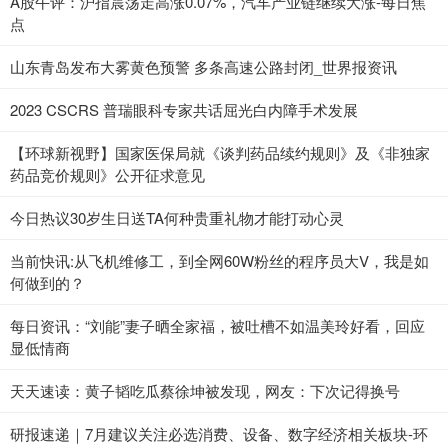
A股午评：沪指震荡走高涨0.07%，汽车产业链继续大涨-每日焦
点
山东青岛发布大雾黄色预警 多条高速公路封闭_世界报资讯
2023 CSCRS 普瑞眼科专家共话屈光白内障手术发展
【环球新视野】国家医保局就《谈判药品续约规则》及《非独家
药品竞价规则》公开征求意见
今日热议30岁生日送TA何种贵重礼物才能打动心灵
当前快讯:从飞机维修工，到全网60W粉丝的程序员大V，我是如
何做到的？
每日资讯：“刘能”妻子晒全家福，被吐槽不如温美玲好看，回应
显低情商
天天速读：黄子韬吃瓜蔡徐坤被发现，网友：下次记得换号
研报速递｜7月建议关注必选消费、设备、数字经济相关板块-环