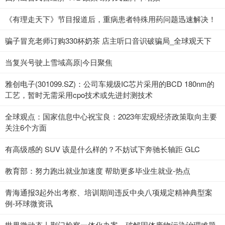
《有理走天下》节目报道后，重病患者特殊用药问题迅速解决！
骗子冒充老师订购330杯奶茶 店主听口音识破骗局_全球观天下
当复兴号驶上雪域高原|今日聚焦
雅创电子(301099.SZ)：公司车规级IC芯片采用的BCD 180nm的
工艺，暂时无需采用cpo技术或先进封测技术
全球观点：国家信息中心祝宝良：2023年宏观经济政策取向主要
关注6个方面
有高级感的 SUV 该是什么样的？不妨试下奔驰长轴距 GLC
教育部：努力跑出就业加速度 帮助更多毕业生就业-热点
青海通报3起外出考察、培训期间违反中央八项规定精神典型案
例-环球微资讯
世界微动态丨荆门检察一体化办案，破解固体废物污染治理难题