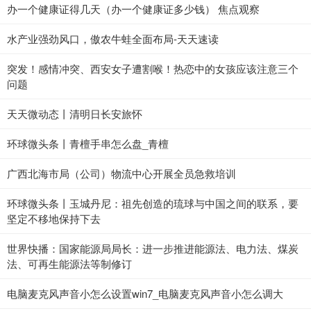
办一个健康证得几天（办一个健康证多少钱） 焦点观察
水产业强劲风口，傲农牛蛙全面布局-天天速读
突发！感情冲突、西安女子遭割喉！热恋中的女孩应该注意三个
问题
天天微动态丨清明日长安旅怀
环球微头条丨青檀手串怎么盘_青檀
广西北海市局（公司）物流中心开展全员急救培训
环球微头条丨玉城丹尼：祖先创造的琉球与中国之间的联系，要
坚定不移地保持下去
世界快播：国家能源局局长：进一步推进能源法、电力法、煤炭
法、可再生能源法等制修订
电脑麦克风声音小怎么设置win7_电脑麦克风声音小怎么调大