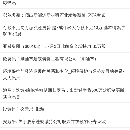
球热讯
鄂尔多斯：闯出新能源新材料产业发展新路_环球看点
存款不足两万怎么还房贷 超7成年轻人存款不足10万 基本情况讲
解 热消息
亚盛集团（600108）：7月3日北向资金增持71.35万股
微资讯！潮汕市建筑装饰工程有限公司（潮汕市）
环境保护与经济发展的关系和变化_环境保护与经济发展的关系-
天天讯息
迪马：迭戈-略伦特租借回归罗马，出勤过半将500万欧强制买断|
焦点讯息
纰漏是什么意思_纰漏
安必平: 关于股东违规减持公司股票并致歉的公告 滚动