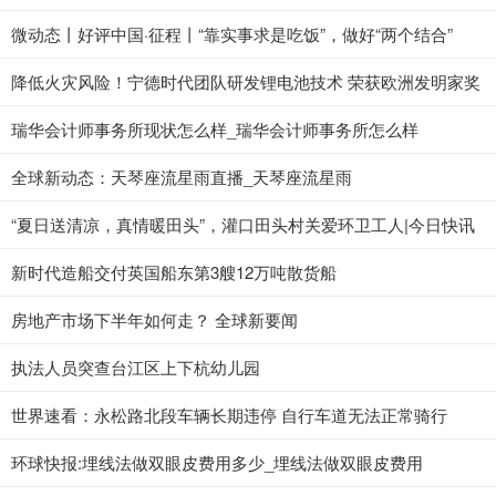
微动态丨好评中国·征程丨“靠实事求是吃饭”，做好“两个结合”
降低火灾风险！宁德时代团队研发锂电池技术 荣获欧洲发明家奖
瑞华会计师事务所现状怎么样_瑞华会计师事务所怎么样
全球新动态：天琴座流星雨直播_天琴座流星雨
“夏日送清凉，真情暖田头”，灌口田头村关爱环卫工人|今日快讯
新时代造船交付英国船东第3艘12万吨散货船
房地产市场下半年如何走？ 全球新要闻
执法人员突查台江区上下杭幼儿园
世界速看：永松路北段车辆长期违停 自行车道无法正常骑行
环球快报:埋线法做双眼皮费用多少_埋线法做双眼皮费用