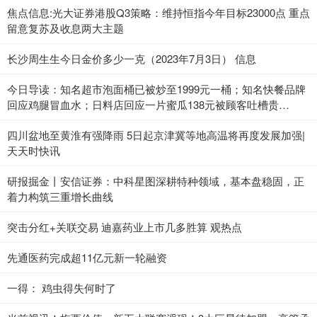
焦点信息:光大证券港股Q3策略：维持恒指今年目标23000点 重点
留意复苏及收息两大主题
长沙周生生今日金价多少一克（2023年7月3日） 信息
今日导读：知名超市泡面桶已被炒至1999元一桶；知名快餐品牌
回应鸡腿冒血水；日料店回应一片蜜瓜138元被顾客吐槽贵
（2023年7月3日）_当前热点
四川盆地至黄淮有强降雨 5日起京津冀等地高温将再度发展加强|
天天时快讯
研报掘金丨安信证券：中科星图深耕特种领域，基本盘稳固，正
着力构筑三重增长曲线
突击分红+关联交易 迪嘉药业上市几多胜算 观热点
先通医药完成超11亿元新一轮融资
一得： 鸡虫得失何时了