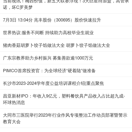
当前视讯！梅西价值，新五大联赛浮现！3大巨星待加盟，高管承
诺，坏C罗美梦
7月3日 13:04分 兆丰股份（300695）股价快速拉升
世界热议:服务不间断 持续助力高校毕业生就业
猪肉香菇胡萝卜饺子馅做法大全 胡萝卜饺子馅做法大全
广东宗教界助力乡村振兴 募集善款逾1000万元
PIMCO首席投资官：为全球经济“硬着陆”做准备
长沙市2023-2024学年度公益培训课程介绍|重点聚焦
昌亚新材IPO：年收入9亿元，塑料餐饮具产品收入占比超九成-
环球热消息
大同市三医院举行2023年行业作风专项整治工作动员部署暨警示
教育大会