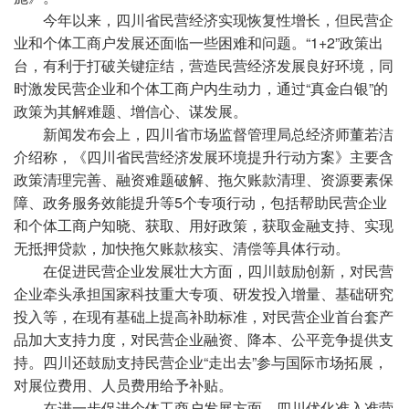
今年以来，四川省民营经济实现恢复性增长，但民营企
业和个体工商户发展还面临一些困难和问题。“1+2”政策出
台，有利于打破关键症结，营造民营经济发展良好环境，同
时激发民营企业和个体工商户内生动力，通过“真金白银”的
政策为其解难题、增信心、谋发展。
新闻发布会上，四川省市场监督管理局总经济师董若洁
介绍称，《四川省民营经济发展环境提升行动方案》主要含
政策清理完善、融资难题破解、拖欠账款清理、资源要素保
障、政务服务效能提升等5个专项行动，包括帮助民营企业
和个体工商户知晓、获取、用好政策，获取金融支持、实现
无抵押贷款，加快拖欠账款核实、清偿等具体行动。
在促进民营企业发展壮大方面，四川鼓励创新，对民营
企业牵头承担国家科技重大专项、研发投入增量、基础研究
投入等，在现有基础上提高补助标准，对民营企业首台套产
品加大支持力度，对民营企业融资、降本、公平竞争提供支
持。四川还鼓励支持民营企业“走出去”参与国际市场拓展，
对展位费用、人员费用给予补贴。
在进一步促进个体工商户发展方面，四川优化准入准营