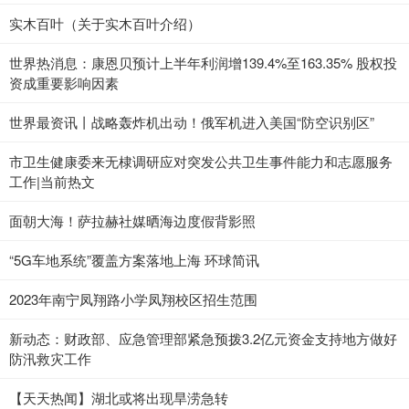
实木百叶（关于实木百叶介绍）
世界热消息：康恩贝预计上半年利润增139.4%至163.35% 股权投
资成重要影响因素
世界最资讯丨战略轰炸机出动！俄军机进入美国“防空识别区”
市卫生健康委来无棣调研应对突发公共卫生事件能力和志愿服务
工作|当前热文
面朝大海！萨拉赫社媒晒海边度假背影照
“5G车地系统”覆盖方案落地上海 环球简讯
2023年南宁凤翔路小学凤翔校区招生范围
新动态：财政部、应急管理部紧急预拨3.2亿元资金支持地方做好
防汛救灾工作
【天天热闻】湖北或将出现旱涝急转