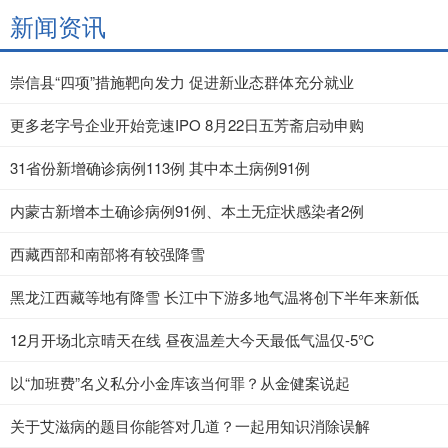
新闻资讯
崇信县“四项”措施靶向发力 促进新业态群体充分就业
更多老字号企业开始竞速IPO 8月22日五芳斋启动申购
31省份新增确诊病例113例 其中本土病例91例
内蒙古新增本土确诊病例91例、本土无症状感染者2例
西藏西部和南部将有较强降雪
黑龙江西藏等地有降雪 长江中下游多地气温将创下半年来新低
12月开场北京晴天在线 昼夜温差大今天最低气温仅-5℃
以“加班费”名义私分小金库该当何罪？从金健案说起
关于艾滋病的题目你能答对几道？一起用知识消除误解