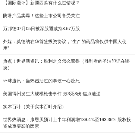
【国际漫评】新疆西瓜有什么过错呢？
防暑产品卖爆！这些上市公司备受关注
万邦德07月05日被深股通减持8.57万股
外媒：莫德纳在华首签投资协议，“生产的药品将仅供中国人使
用”
热点！世界新资讯：胜利之义怎么获得（胜利者的圣洁印记在哪
换）
环球速讯：当热烈活过的李玟一心赴死…
美国得州发生大规模枪击事件 致3死8伤 焦点速递
实木百叶（关于实木百叶介绍）
世界热消息：康恩贝预计上半年利润增139.4%至163.35% 股权投
资成重要影响因素