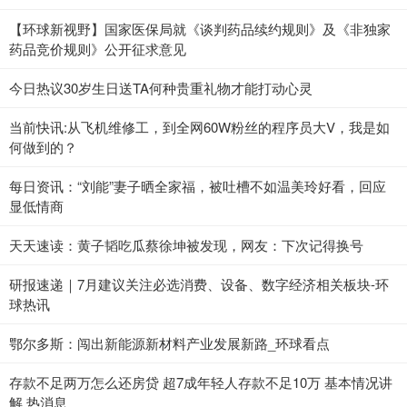
【环球新视野】国家医保局就《谈判药品续约规则》及《非独家
药品竞价规则》公开征求意见
今日热议30岁生日送TA何种贵重礼物才能打动心灵
当前快讯:从飞机维修工，到全网60W粉丝的程序员大V，我是如
何做到的？
每日资讯：“刘能”妻子晒全家福，被吐槽不如温美玲好看，回应
显低情商
天天速读：黄子韬吃瓜蔡徐坤被发现，网友：下次记得换号
研报速递｜7月建议关注必选消费、设备、数字经济相关板块-环
球热讯
鄂尔多斯：闯出新能源新材料产业发展新路_环球看点
存款不足两万怎么还房贷 超7成年轻人存款不足10万 基本情况讲
解 热消息