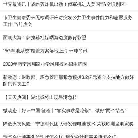
世界最资讯丨战略轰炸机出动！俄军机进入美国“防空识别区”
市卫生健康委来无棣调研应对突发公共卫生事件能力和志愿服务
工作|当前热文
面朝大海！萨拉赫社媒晒海边度假背影照
“5G车地系统”覆盖方案落地上海 环球简讯
2023年南宁凤翔路小学凤翔校区招生范围
新动态：财政部、应急管理部紧急预拨3.2亿元资金支持地方做好
防汛救灾工作
【天天热闻】湖北或将出现旱涝急转
微动态丨好评中国·征程丨“靠实事求是吃饭”，做好“两个结合”
降低火灾风险！宁德时代团队研发锂电池技术 荣获欧洲发明家奖
瑞华会计师事务所现状怎么样_瑞华会计师事务所怎么样