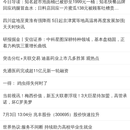
今日导读：知名超市泡面桶已被炒至1999元一桶；知名快餐品牌
回应鸡腿冒血水；日料店回应一片蜜瓜138元被顾客吐槽贵
（2023年7月3日）_当前热点
四川盆地至黄淮有强降雨 5日起京津冀等地高温将再度发展加强|
天天时快讯
研报掘金丨安信证券：中科星图深耕特种领域，基本盘稳固，正
着力构筑三重增长曲线
突击分红+关联交易 迪嘉药业上市几多胜算 观热点
先通医药完成超11亿元新一轮融资
一得： 鸡虫得失何时了
当前视讯！梅西价值，新五大联赛浮现！3大巨星待加盟，高管承
诺，坏C罗美梦
7月3日 13:04分 兆丰股份（300695）股价快速拉升
世界热议:服务不间断 持续助力高校毕业生就业