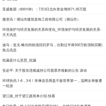
亚盛集团（600108）：7月3日北向资金增持71.35万股
微资讯！潮汕市建筑装饰工程有限公司（潮汕市）
环境保护与经济发展的关系和变化_环境保护与经济发展的关系-
天天讯息
迪马：迭戈-略伦特租借回归罗马，出勤过半将500万欧强制买断|
焦点讯息
纰漏是什么意思_纰漏
安必平: 关于股东违规减持公司股票并致歉的公告 滚动
环球热讯:1-6，3-6！朱琳连丢两盘不敌世界第一，温网女单惨遭
一轮游
望江路_对于望江路简单介绍-快看
每日快看：线上问诊被指花“冤枉钱” ，在线问诊乱象调查