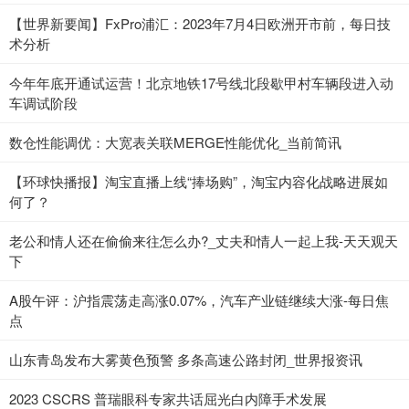
【世界新要闻】FxPro浦汇：2023年7月4日欧洲开市前，每日技
术分析
今年年底开通试运营！北京地铁17号线北段歇甲村车辆段进入动
车调试阶段
数仓性能调优：大宽表关联MERGE性能优化_当前简讯
【环球快播报】淘宝直播上线“捧场购”，淘宝内容化战略进展如
何了？
老公和情人还在偷偷来往怎么办?_丈夫和情人一起上我-天天观天
下
A股午评：沪指震荡走高涨0.07%，汽车产业链继续大涨-每日焦
点
山东青岛发布大雾黄色预警 多条高速公路封闭_世界报资讯
2023 CSCRS 普瑞眼科专家共话屈光白内障手术发展