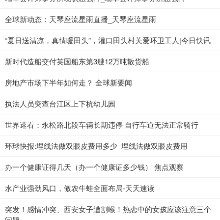
全球新动态：天琴座流星雨直播_天琴座流星雨
“夏日送清凉，真情暖田头”，灌口田头村关爱环卫工人|今日快讯
新时代造船交付英国船东第3艘12万吨散货船
房地产市场下半年如何走？ 全球新要闻
执法人员突查台江区上下杭幼儿园
世界速看：永松路北段车辆长期违停 自行车道无法正常骑行
环球快报:埋线法做双眼皮费用多少_埋线法做双眼皮费用
办一个健康证得几天（办一个健康证多少钱） 焦点观察
水产业强劲风口，傲农牛蛙全面布局-天天速读
突发！感情冲突、西安女子遭割喉！热恋中的女孩应该注意三个
问题