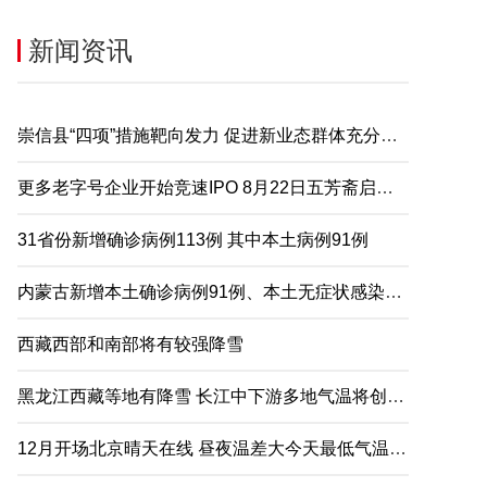
新闻资讯
崇信县“四项”措施靶向发力 促进新业态群体充分就业
更多老字号企业开始竞速IPO 8月22日五芳斋启动申购
31省份新增确诊病例113例 其中本土病例91例
内蒙古新增本土确诊病例91例、本土无症状感染者2例
西藏西部和南部将有较强降雪
黑龙江西藏等地有降雪 长江中下游多地气温将创下半年来新低
12月开场北京晴天在线 昼夜温差大今天最低气温仅-5℃