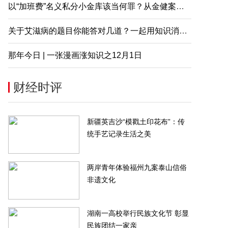
以“加班费”名义私分小金库该当何罪？从金健案说起
关于艾滋病的题目你能答对几道？一起用知识消除误解
那年今日 | 一张漫画涨知识之12月1日
财经时评
新疆英吉沙“模戳土印花布”：传
统手艺记录生活之美
两岸青年体验福州九案泰山信俗
非遗文化
湖南一高校举行民族文化节 彰显
民族团结一家亲