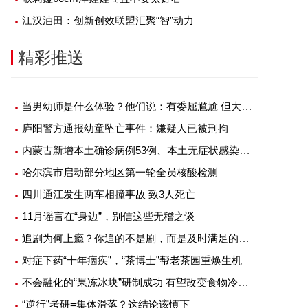
江汉油田：创新创效联盟汇聚“智”动力
精彩推送
当男幼师是什么体验？他们说：有委屈尴尬 但大部分是幸福
庐阳警方通报幼童坠亡事件：嫌疑人已被刑拘
内蒙古新增本土确诊病例53例、本土无症状感染者1例
哈尔滨市启动部分地区第一轮全员核酸检测
四川通江发生两车相撞事故 致3人死亡
11月谣言在“身边”，别信这些无稽之谈
追剧为何上瘾？你追的不是剧，而是及时满足的快感
对症下药“十年痼疾”，“茶博士”帮老茶园重焕生机
不会融化的“果冻冰块”研制成功 有望改变食物冷藏方式
“逆行”考研=集体滑落？这结论该慎下