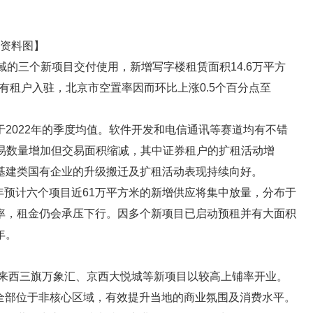
资料图】
区域的三个新项目交付使用，新增写字楼租赁面积14.6万平方
有租户入驻，北京市空置率因而环比上涨0.5个百分点至
于2022年的季度均值。软件开发和电信通讯等赛道均有不错
交易数量增加但交易面积缩减，其中证券租户的扩租活动增
基建类国有企业的升级搬迁及扩租活动表现持续向好。
年预计六个项目近61万平方米的新增供应将集中放量，分布于
率，租金仍会承压下行。因多个新项目已启动预租并有大面积
年。
迎来西三旗万象汇、京西大悦城等新项目以较高上铺率开业。
，全部位于非核心区域，有效提升当地的商业氛围及消费水平。