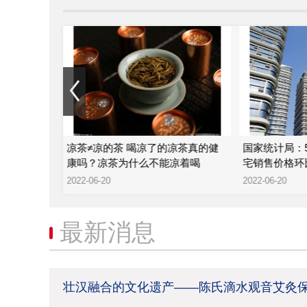
津？葡萄是
凉茶≠凉的茶 喝凉了的凉茶真的健
国家统计局：
康吗？凉茶为什么不能凉着喝
宅销售价格环比
2022-06-20
2022-06-20
最新消息
壮汉融合的文化遗产——陈氏滴水观音艾灸