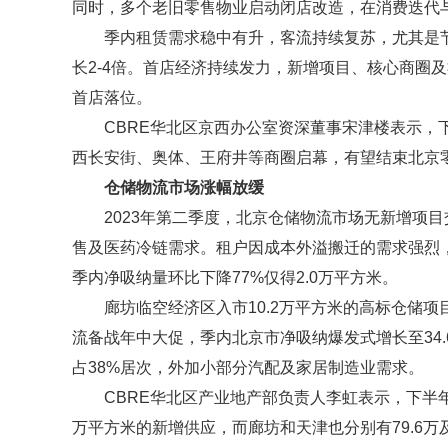
同时，多个老旧零售物业启动闭店改造，在消费迭代
季内租赁需求稳中有升，客流持续复苏，尤其是
长2-4倍。首店经济持续发力，新增项目、核心商圈
首店落位。
CBRE华北区京西办公室资深董事宋津楼表示，
西长安街、奥体、王府井等商圈启幕，有望结束北京
仓储物流市场涨幅放缓
2023年第二季度，北京仓储物流市场无新增项
售及医药冷链需求。租户因成本外溢搬迁的需求强烈
季内净吸纳量环比下降77%仅得2.0万平方米。
廊坊临空经济区入市10.2万平方米的高标仓储
流备战年中大促，季内北京市净吸纳爆发式增长至34
占38%居次，外加小部分汽配及家居制造业需求。
CBRE华北区产业地产部负责人李虹表示，下半
万平方米的新增供应，而廊坊和天津也分别有79.6万