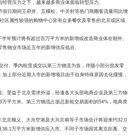
与经营压力之下，越来越多商业体面临转型压力。
节假日期间王府井、五棵松、中关村等热门商圈客流量同比增
及社区属性较强的购物中心皆有众多餐饮及零售的北京或区域
下半年预计将有超过百万平方米的新增或改造商业体在朝外、
零售物业市场近五年的新增供应低谷。
目交付。季内租赁成交以第三方物流为首，伴随小部分批发零
，加上部分近期入市的新增项目由于自身特殊原因去化缓慢，
项目。受益于北京需求外溢，恰逢各大头部电商企业及第三方物
.6万平方米。第三方物流占据总新租交易面积的54%，电商类
年北京顺义、大兴空港及大兴京南等子市场合计将迎来约32.0
及36.1万平方米新增供应入市。不同子市场因其离京距离、交