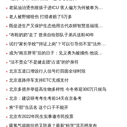
老鼠油治烫伤致孩子进ICU 害人偏方为何被奉为灵丹妙药
老人被野猪咬伤 打猎者赔了5万多
既促进生产又保护生态他用古代农耕智慧造福现代农业
“布鞋奶奶”走了 曾亲自给部队子弟兵送鞋40年
试行“家长学校”“持证上岗”？可以引导但不宜“法外加槛”
成为“南京胖哥”后的日子：见义勇为被捅伤 他说不后悔
茂物管4.5亿元收购首置物业服务
旭辉控股回应大裁员：正考虑对
“法不责众”不是健走团“占道”的护身符
100%股权
谣者采取必要措施
北京五道口增设行人信号灯四面全绿时段
-06-20
2022-06-20
北京道路停车支持ETC无感支付
北京多措并举提高生物多样性 今冬将迎300万只候鸟
北京：建议研考考生考前14天在京备考
将“干部”当店名 这个口子不能开
北京市2022年民生实事邀市民投票
吸氢气就能抗癌又防衰？最新“科学”流言榜发布