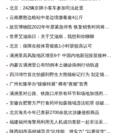
北京：242辆京牌小客车参加司法处置
云南磨憨边检站中老边境缴毒逾4公斤
故宫博物院2022年年票紧急停售 恢复销售时间将另行公告
世界艾滋病日：关于艾滋病，我想和你聊聊
北京：保障在校体育锻炼1小时获较高认可
满洲里高风险地区增至6个 中国内地新冠疫苗接种超25亿剂次
内蒙古满洲里公布55例本土确诊病例行动轨迹
四川绵竹首次拍摄到野生大熊猫标记行为 划定领地或吸引异性
广州长隆举办“猿猴特展” 稀有“夜猴”首秀
满洲里对公路、铁路口岸所有环节和场地加强闭环管理
安徽合肥警方严打食药环知森领域违法犯罪 侦破重特大案件14起
北京海关今年已查获2700余批次涉嫌侵权商品
福建福州海警局利用无人机成功查获一起非法采矿案
陕西83所高校辅导员“比技能、拼实力” “以赛促学”提升专业素质