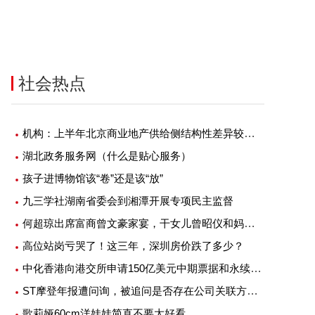
社会热点
机构：上半年北京商业地产供给侧结构性差异较大 需求侧新兴产业挑大梁
湖北政务服务网（什么是贴心服务）
孩子进博物馆该“卷”还是该“放”
九三学社湖南省委会到湘潭开展专项民主监督
何超琼出席富商曾文豪家宴，干女儿曾昭仪和妈妈开心合影
高位站岗亏哭了！这三年，深圳房价跌了多少？
中化香港向港交所申请150亿美元中期票据和永续证券计划上市
ST摩登年报遭问询，被追问是否存在公司关联方通过虚构货物销售或以非公允价格向公司销售货物等情况
歌莉娅60cm洋娃娃简直不要太好看