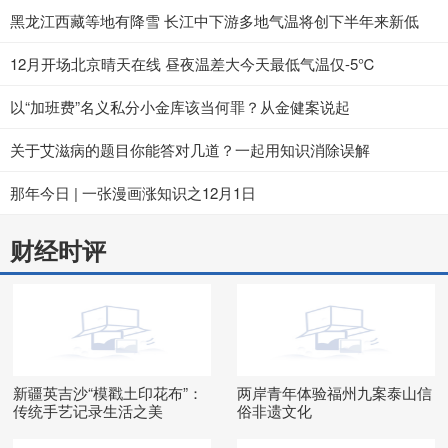
黑龙江西藏等地有降雪 长江中下游多地气温将创下半年来新低
12月开场北京晴天在线 昼夜温差大今天最低气温仅-5℃
以“加班费”名义私分小金库该当何罪？从金健案说起
关于艾滋病的题目你能答对几道？一起用知识消除误解
那年今日 | 一张漫画涨知识之12月1日
财经时评
新疆英吉沙“模戳土印花布”：
两岸青年体验福州九案泰山信
传统手艺记录生活之美
俗非遗文化