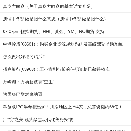
真皮方向盘（关于真皮方向盘的基本详情介绍）
所谓中华骄傲是指什么意思（所谓中华骄傲是指什么）
07.07pm 恆指期貨、HHI、黃金、YM、NQ期貨 支持
申港控股(08631)：购买企业资源规划系统及高级驾驶辅助系统
怎么做出好吃的鸡爪?
招商银行(03968)：王小青副行长的任职资格已获得核准
万峰湖：万顷碧波获“重生”
法国杯巴黎对摩纳哥
科创板IPO半年报出炉！川渝地区上市4家，总募资额约68亿！
汇“皖”之美 镜头聚焦现代化美好安徽