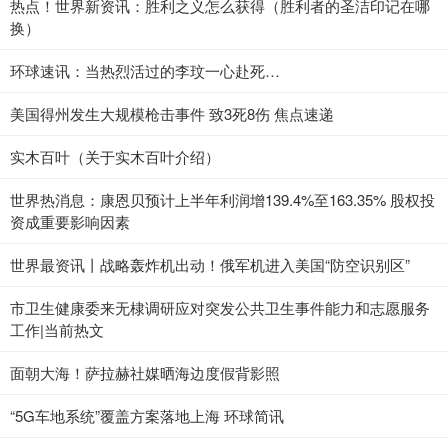
热点！世界新资讯：胜利之义怎么获得（胜利者的圣洁印记在哪
换）
环球速讯：当热烈活过的李玟一心赴死…
美国得州发生大规模枪击事件 致3死8伤 焦点速递
实木百叶（关于实木百叶介绍）
世界热消息：康恩贝预计上半年利润增139.4%至163.35% 股权投
资成重要影响因素
世界最资讯丨战略轰炸机出动！俄军机进入美国“防空识别区”
市卫生健康委来无棣调研应对突发公共卫生事件能力和志愿服务
工作|当前热文
面朝大海！萨拉赫社媒晒海边度假背影照
“5G车地系统”覆盖方案落地上海 环球简讯