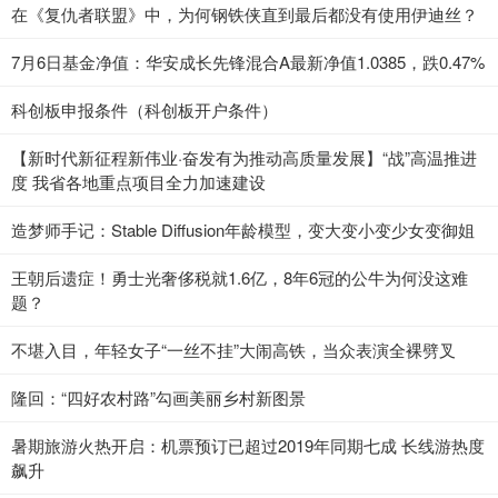
在《复仇者联盟》中，为何钢铁侠直到最后都没有使用伊迪丝？
7月6日基金净值：华安成长先锋混合A最新净值1.0385，跌0.47%
科创板申报条件（科创板开户条件）
【新时代新征程新伟业·奋发有为推动高质量发展】“战”高温推进
度 我省各地重点项目全力加速建设
造梦师手记：Stable Diffusion年龄模型，变大变小变少女变御姐
王朝后遗症！勇士光奢侈税就1.6亿，8年6冠的公牛为何没这难
题？
不堪入目，年轻女子“一丝不挂”大闹高铁，当众表演全裸劈叉
隆回：“四好农村路”勾画美丽乡村新图景
暑期旅游火热开启：机票预订已超过2019年同期七成 长线游热度
飙升