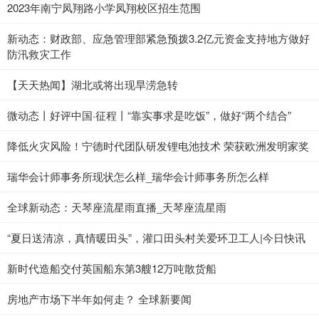
2023年南宁凤翔路小学凤翔校区招生范围
新动态：财政部、应急管理部紧急预拨3.2亿元资金支持地方做好
防汛救灾工作
【天天热闻】湖北或将出现旱涝急转
微动态丨好评中国·征程丨“靠实事求是吃饭”，做好“两个结合”
降低火灾风险！宁德时代团队研发锂电池技术 荣获欧洲发明家奖
瑞华会计师事务所现状怎么样_瑞华会计师事务所怎么样
全球新动态：天琴座流星雨直播_天琴座流星雨
“夏日送清凉，真情暖田头”，灌口田头村关爱环卫工人|今日快讯
新时代造船交付英国船东第3艘12万吨散货船
房地产市场下半年如何走？ 全球新要闻