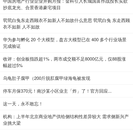
中国房地产行业企业并购月报：金科引入长城国富作战投长实欲
抄底龙光、合景香港豪宅项目
茕茕白兔东走西顾衣不如新人不如故什么意思 茕茕白兔 东走西顾
衣不如新 人不如故
华为参与孵化 20 个大模型，盘古大模型已在 400 多个行业场景
完成验证
收评：创业板指跌超1%，两市成交额不足8000亿元，仅88股涨
幅超过5%
乌龟肚子腐甲（200斤脱肛腐甲绿海龟被发现
停车月保370元！南沙某小区业主「炸」了！官方回应...
这一天，永不敢忘！
机构：上半年北京商业地产供给侧结构性差异较大 需求侧新兴产
业挑大梁