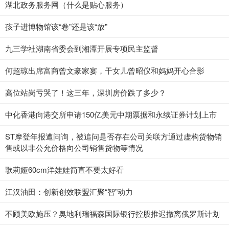
湖北政务服务网（什么是贴心服务）
孩子进博物馆该“卷”还是该“放”
九三学社湖南省委会到湘潭开展专项民主监督
何超琼出席富商曾文豪家宴，干女儿曾昭仪和妈妈开心合影
高位站岗亏哭了！这三年，深圳房价跌了多少？
中化香港向港交所申请150亿美元中期票据和永续证券计划上市
ST摩登年报遭问询，被追问是否存在公司关联方通过虚构货物销
售或以非公允价格向公司销售货物等情况
歌莉娅60cm洋娃娃简直不要太好看
江汉油田：创新创效联盟汇聚“智”动力
不顾美欧施压？奥地利瑞福森国际银行控股推迟撤离俄罗斯计划