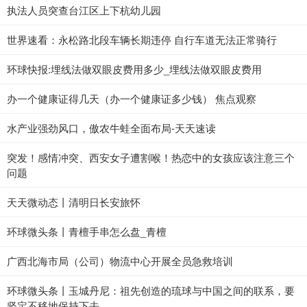
执法人员突查台江区上下杭幼儿园
世界速看：永松路北段车辆长期违停 自行车道无法正常骑行
环球快报:埋线法做双眼皮费用多少_埋线法做双眼皮费用
办一个健康证得几天（办一个健康证多少钱） 焦点观察
水产业强劲风口，傲农牛蛙全面布局-天天速读
突发！感情冲突、西安女子遭割喉！热恋中的女孩应该注意三个
问题
天天微动态丨清明日长安旅怀
环球微头条丨青檀手串怎么盘_青檀
广西北海市局（公司）物流中心开展全员急救培训
环球微头条丨玉城丹尼：祖先创造的琉球与中国之间的联系，要
坚定不移地保持下去