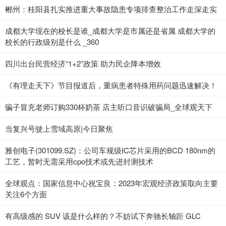
郴州：桂阳县扎实推进重大事故隐患专项排查整治工作走深走实
成都大学现在的校长是谁_成都大学是市属还是省属 成都大学的
校长的行政级别是什么 _360
四川出台民营经济“1+2”政策 助力民企降本增效
《有理走天下》节目报道后，重病患者特殊用药问题迅速解决！
骗子冒充老师订购330杯奶茶 店主听口音识破骗局_全球观天下
当复兴号驶上雪域高原|今日聚焦
雅创电子(301099.SZ)：公司车规级IC芯片采用的BCD 180nm的
工艺，暂时无需采用cpo技术或先进封测技术
全球观点：国家信息中心祝宝良：2023年宏观经济政策取向主要
关注6个方面
有高级感的 SUV 该是什么样的？不妨试下奔驰长轴距 GLC