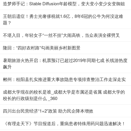
造梦师手记：Stable Diffusion年龄模型，变大变小变少女变御姐
王朝后遗症！勇士光奢侈税就1.6亿，8年6冠的公牛为何没这难
题？
不堪入目，年轻女子“一丝不挂”大闹高铁，当众表演全裸劈叉
隆回：“四好农村路”勾画美丽乡村新图景
暑期旅游火热开启：机票预订已超过2019年同期七成 长线游热度
飙升
郴州：桂阳县扎实推进重大事故隐患专项排查整治工作走深走实
成都大学现在的校长是谁_成都大学是市属还是省属 成都大学的
校长的行政级别是什么 _360
四川出台民营经济“1+2”政策 助力民企降本增效
《有理走天下》节目报道后，重病患者特殊用药问题迅速解决！