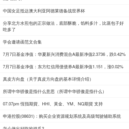
中国女足抵达澳大利亚阿德莱德备战世界杯
分享北方水煎包的正宗做法，底部酥脆，馅料多汁，比蒸包子好
吃多了
学会邀请函范文合集
7月7日基金净值：华夏新兴消费混合A最新净值2.3736，跌0.42%
7月7日基金净值：东方红信用债债券A最新净值1.151，涨0.02%
真皮方向盘（关于真皮方向盘的基本详情介绍）
所谓中华骄傲是指什么意思（所谓中华骄傲是指什么）
07.07pm 恆指期貨、HHI、黃金、YM、NQ期貨 支持
申港控股(08631)：购买企业资源规划系统及高级驾驶辅助系统
怎么做出好吃的鸡爪?