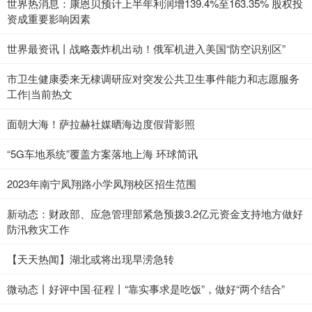
世界热消息：康恩贝预计上半年利润增139.4%至163.35% 股权投
资成重要影响因素
世界最资讯丨战略轰炸机出动！俄军机进入美国“防空识别区”
市卫生健康委来无棣调研应对突发公共卫生事件能力和志愿服务
工作|当前热文
面朝大海！萨拉赫社媒晒海边度假背影照
“5G车地系统”覆盖方案落地上海 环球简讯
2023年南宁凤翔路小学凤翔校区招生范围
新动态：财政部、应急管理部紧急预拨3.2亿元资金支持地方做好
防汛救灾工作
【天天热闻】湖北或将出现旱涝急转
微动态丨好评中国·征程丨“靠实事求是吃饭”，做好“两个结合”