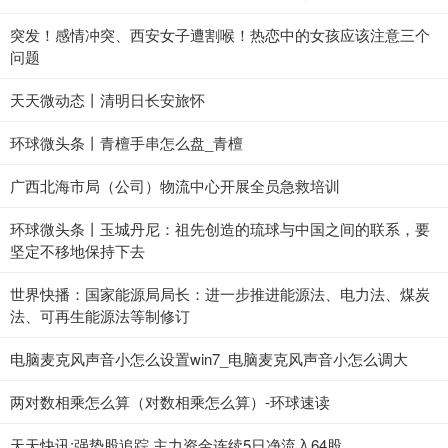
突发！感情冲突、西安女子遭割喉！热恋中的女孩应该注意三个
问题
天天微动态丨清明日长安旅怀
环球微头条丨青檀手串怎么盘_青檀
广西北海市局（公司）物流中心开展全员急救培训
环球微头条丨玉城丹尼：祖先创造的琉球与中国之间的联系，要
坚定不移地保持下去
世界快播：国家能源局局长：进一步推进能源法、电力法、煤炭
法、可再生能源法等制修订
电脑麦克风声音小怎么设置win7_电脑麦克风声音小怎么调大
两对数相乘怎么算（对数相乘怎么算）-环球速读
天天快讯:强势股追踪 主力资金连续5日净流入64股