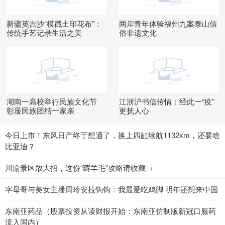
新疆英吉沙“模戳土印花布”：
两岸青年体验福州九案泰山信
传统手艺记录生活之美
俗非遗文化
湖南一高校举行民族文化节
江浙沪书信传情：经此一“疫”
彰显民族团结一家亲
更抚人心
今日上市！东风日产终于想通了，换上四缸续航1132km，还要啥
比亚迪？
川渝景区放大招，这份“薅羊毛”攻略请收藏→
字母哥与美女主播周玲安拉钩钩：我最爱吃鸡脚 明年还想来中国
东南亚药品（股票投资从读财报开始：东南亚仿制版新冠口服药
流入国内）