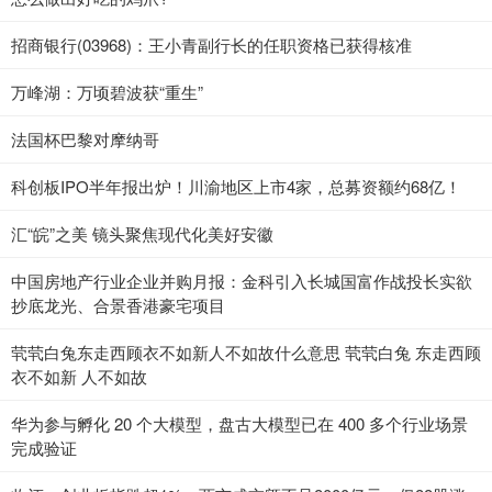
招商银行(03968)：王小青副行长的任职资格已获得核准
万峰湖：万顷碧波获“重生”
法国杯巴黎对摩纳哥
科创板IPO半年报出炉！川渝地区上市4家，总募资额约68亿！
汇“皖”之美 镜头聚焦现代化美好安徽
中国房地产行业企业并购月报：金科引入长城国富作战投长实欲
抄底龙光、合景香港豪宅项目
茕茕白兔东走西顾衣不如新人不如故什么意思 茕茕白兔 东走西顾
衣不如新 人不如故
华为参与孵化 20 个大模型，盘古大模型已在 400 多个行业场景
完成验证