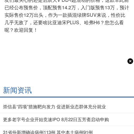
已经公布预售价，顶配预售14.2万，入门版预售13万，预计
实际售价12万出头，作为一款插混绿牌SUV来说，性价比
几乎无敌了，还要啥比亚迪宋PLUS、哈弗H6？您怎么看
呢？欢迎回复！
新闻资讯
崇信县“四项”措施靶向发力 促进新业态群体充分就业
更多老字号企业开始竞速IPO 8月22日五芳斋启动申购
31省份新增确诊病例113例 其中本土病例91例