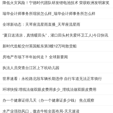
降低火灾风险！宁德时代团队研发锂电池技术 荣获欧洲发明家奖
瑞华会计师事务所现状怎么样_瑞华会计师事务所怎么样
全球新动态：天琴座流星雨直播_天琴座流星雨
“夏日送清凉，真情暖田头”，灌口田头村关爱环卫工人|今日快讯
新时代造船交付英国船东第3艘12万吨散货船
房地产市场下半年如何走？ 全球新要闻
执法人员突查台江区上下杭幼儿园
世界速看：永松路北段车辆长期违停 自行车道无法正常骑行
环球快报:埋线法做双眼皮费用多少_埋线法做双眼皮费用
办一个健康证得几天（办一个健康证多少钱） 焦点观察
水产业强劲风口，傲农牛蛙全面布局-天天速读