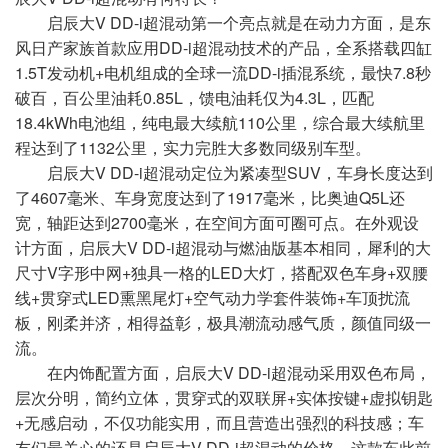
启辰大V DD-i超混动第一个亮点就是在动力方面，是东
风日产家族首款应用DD-i超混动技术的产品，全系搭载四缸
1.5T发动机+电机组成的全球一流DD-i插混系统，最快7.8秒
破百，百公里油耗0.85L，馈电油耗仅为4.3L，匹配
18.4kWh电池组，纯电最大续航110公里，综合最大续航里
程达到了1132公里，实力完胜大多数同级别车型。
启辰大V DD-i超混动定位为紧凑型SUV，车身长度达到
了4607毫米、车身宽度达到了1917毫米，比奥迪Q5L还
宽，轴距达到2700毫米，在空间方面可圈可点。在外观设
计方面，启辰大V DD-i超混动与燃油版基本相同，犀利的大
尺寸V字形中网+独具一格的LED大灯，搭配双色车身+双腰
线+贯穿式LED熏黑尾灯+空气动力学套件装饰+车顶扰流
板，刚柔并济，相得益彰，极具潮流动感气质，颜值同级一
流。
在内饰配置方面，启辰大V DD-i超混动采用双色布局，
层次分明，简约立体，贯穿式的双联屏+实体按键+虚拟钥匙
+无感启动，不仅功能实用，而且营造出强烈的科技感；车
友们最关心的还是启辰大V DD-i超混动的价格，这款车此前