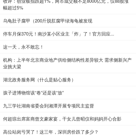
收评：创业板指跌超1%，两市成交额不足8000亿元，仅88股涨
幅超过5%
乌龟肚子腐甲（200斤脱肛腐甲绿海龟被发现
停车月保370元！南沙某小区业主「炸」了！官方回应...
这一天，永不敢忘！
机构：上半年北京商业地产供给侧结构性差异较大 需求侧新兴产
业挑大梁
湖北政务服务网（什么是贴心服务）
孩子进博物馆该“卷”还是该“放”
九三学社湖南省委会到湘潭开展专项民主监督
何超琼出席富商曾文豪家宴，干女儿曾昭仪和妈妈开心合影
高位站岗亏哭了！这三年，深圳房价跌了多少？