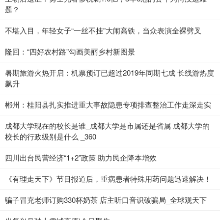
题？
不堪入目，年轻女子“一丝不挂”大闹高铁，当众表演全裸劈叉
隆回：“四好农村路”勾画美丽乡村新图景
暑期旅游火热开启：机票预订已超过2019年同期七成 长线游热度
飙升
郴州：桂阳县扎实推进重大事故隐患专项排查整治工作走深走实
成都大学现在的校长是谁_成都大学是市属还是省属 成都大学的
校长的行政级别是什么 _360
四川出台民营经济“1+2”政策 助力民企降本增效
《有理走天下》节目报道后，重病患者特殊用药问题迅速解决！
骗子冒充老师订购330杯奶茶 店主听口音识破骗局_全球观天下