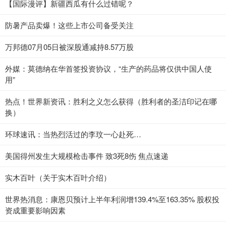
【国际漫评】新疆西瓜有什么过错呢？
防暑产品卖爆！这些上市公司备受关注
万邦德07月05日被深股通减持8.57万股
外媒：莫德纳在华首签投资协议，“生产的药品将仅供中国人使
用”
热点！世界新资讯：胜利之义怎么获得（胜利者的圣洁印记在哪
换）
环球速讯：当热烈活过的李玟一心赴死…
美国得州发生大规模枪击事件 致3死8伤 焦点速递
实木百叶（关于实木百叶介绍）
世界热消息：康恩贝预计上半年利润增139.4%至163.35% 股权投
资成重要影响因素