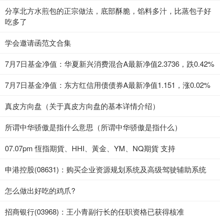
分享北方水煎包的正宗做法，底部酥脆，馅料多汁，比蒸包子好
吃多了
学会邀请函范文合集
7月7日基金净值：华夏新兴消费混合A最新净值2.3736，跌0.42%
7月7日基金净值：东方红信用债债券A最新净值1.151，涨0.02%
真皮方向盘（关于真皮方向盘的基本详情介绍）
所谓中华骄傲是指什么意思（所谓中华骄傲是指什么）
07.07pm 恆指期貨、HHI、黃金、YM、NQ期貨 支持
申港控股(08631)：购买企业资源规划系统及高级驾驶辅助系统
怎么做出好吃的鸡爪?
招商银行(03968)：王小青副行长的任职资格已获得核准