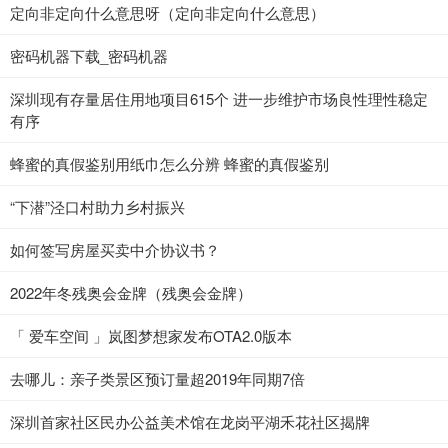
定向非定向什么意思呀（定向非定向什么意思）
密码机器下载_密码机器
深圳现有存量居住用地项目615个 进一步维护市场良性理性稳定
有序
蜂蜜的真假鉴别用纸巾怎么分辨 蜂蜜的真假鉴别
“下潜”泾口村助力乡村振兴
如何签写房屋买卖中介协议书？
2022年冬残奥会金牌（残奥会金牌）
「 爱车空间 」岚图梦想家发布OTA2.0版本
去哪儿：亲子类景区预订量超2019年同期7倍
深圳首家社区民办公益美术馆在龙岗平湖禾花社区揭牌