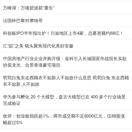
万峰湖：万顷碧波获“重生”
法国杯巴黎对摩纳哥
科创板IPO半年报出炉！川渝地区上市4家，总募资额约68亿！
汇“皖”之美 镜头聚焦现代化美好安徽
中国房地产行业企业并购月报：金科引入长城国富作战投长实欲
抄底龙光、合景香港豪宅项目
茕茕白兔东走西顾衣不如新人不如故什么意思 茕茕白兔 东走西顾
衣不如新 人不如故
华为参与孵化 20 个大模型，盘古大模型已在 400 多个行业场景
完成验证
收评：创业板指跌超1%，两市成交额不足8000亿元，仅88股涨
幅超过5%