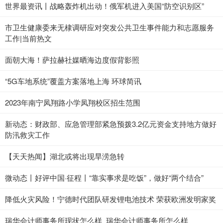
世界最资讯丨战略轰炸机出动！俄军机进入美国“防空识别区”
市卫生健康委来无棣调研应对突发公共卫生事件能力和志愿服务
工作|当前热文
面朝大海！萨拉赫社媒晒海边度假背影照
“5G车地系统”覆盖方案落地上海 环球简讯
2023年南宁凤翔路小学凤翔校区招生范围
新动态：财政部、应急管理部紧急预拨3.2亿元资金支持地方做好
防汛救灾工作
【天天热闻】湖北或将出现旱涝急转
微动态丨好评中国·征程丨“靠实事求是吃饭”，做好“两个结合”
降低火灾风险！宁德时代团队研发锂电池技术 荣获欧洲发明家奖
瑞华会计师事务所现状怎么样_瑞华会计师事务所怎么样