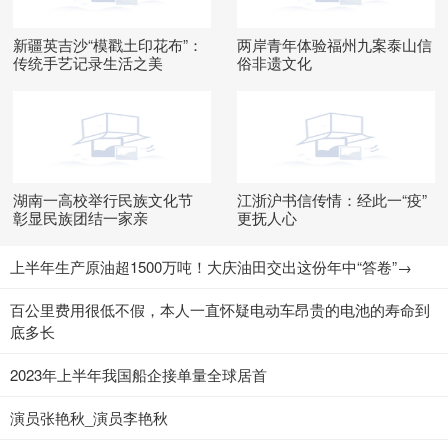
新疆英吉沙“模戳土印花布”：
两岸青年体验福州九案泰山信
传统手艺记录生活之美
俗非遗文化
湖南一高校举行民族文化节
江浙沪书信传情：经此一“疫”
彰显民族团结一家亲
更抚人心
上半年生产原油超1500万吨！大庆油田交出这份年中“答卷”→
百公里费用很低不假，本人一直怀疑电动车昂贵的电池的寿命到
底多长
2023年上半年我国船企接单量全球居首
演员张艳秋_演员李艳秋