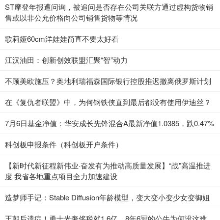
ST摩登年报遭问询，被追问是否存在公司关联方通过虚构货物销
售或以非公允价格向公司销售货物等情况
歌莉娅60cm洋娃娃简直不要太好看
江汉油田：创新创效联盟汇聚“智”动力
不顾美欧施压？奥地利瑞福森国际银行控股推迟撤离俄罗斯计划
在《复仇者联盟》中，为何钢铁侠直到最后都没有使用伊迪丝？
7月6日基金净值：华安成长先锋混合A最新净值1.0385，跌0.47%
科创板申报条件（科创板开户条件）
【新时代新征程新伟业·奋发有为推动高质量发展】“战”高温推进
度 我省各地重点项目全力加速建设
造梦师手记：Stable Diffusion年龄模型，变大变小变少女变御姐
王朝后遗症！勇士光奢侈税就1.6亿，8年6冠的公牛为何没这难