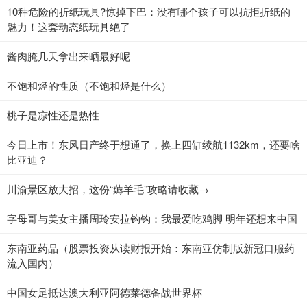
10种危险的折纸玩具?惊掉下巴：没有哪个孩子可以抗拒折纸的
魅力！这套动态纸玩具绝了
酱肉腌几天拿出来晒最好呢
不饱和烃的性质（不饱和烃是什么）
桃子是凉性还是热性
今日上市！东风日产终于想通了，换上四缸续航1132km，还要啥
比亚迪？
川渝景区放大招，这份“薅羊毛”攻略请收藏→
字母哥与美女主播周玲安拉钩钩：我最爱吃鸡脚 明年还想来中国
东南亚药品（股票投资从读财报开始：东南亚仿制版新冠口服药
流入国内）
中国女足抵达澳大利亚阿德莱德备战世界杯