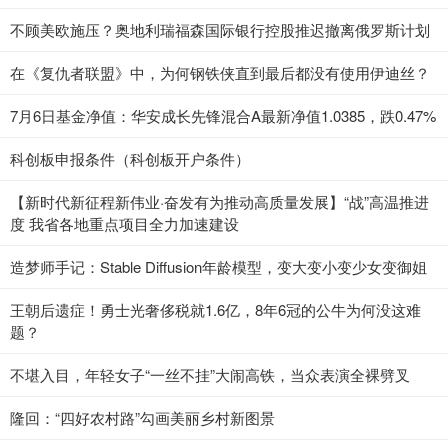
不顾美欧施压？奥地利瑞福森国际银行控股推迟撤离俄罗斯计划
在《复仇者联盟》中，为何钢铁侠直到最后都没有使用伊迪丝？
7月6日基金净值：华安成长先锋混合A最新净值1.0385，跌0.47%
科创板申报条件（科创板开户条件）
【新时代新征程新伟业·奋发有为推动高质量发展】“战”高温推进
度 我省各地重点项目全力加速建设
造梦师手记：Stable Diffusion年龄模型，变大变小变少女变御姐
王朝后遗症！勇士光奢侈税就1.6亿，8年6冠的公牛为何没这难
题？
不堪入目，年轻女子“一丝不挂”大闹高铁，当众表演全裸劈叉
隆回：“四好农村路”勾画美丽乡村新图景