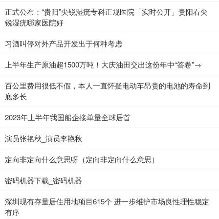
正式公布：“贵阳”尖锐湿疣专科正规医院「实时公开」贵阳看尖
锐湿疣哪家医院好
​习酒叫停对外产品开发出于何种考虑
上半年生产原油超1500万吨！大庆油田交出这份年中“答卷”→
百公里费用很低不假，本人一直怀疑电动车昂贵的电池的寿命到
底多长
2023年上半年我国船企接单量全球居首
演员张艳秋_演员李艳秋
定向非定向什么意思呀（定向非定向什么意思）
密码机器下载_密码机器
深圳现有存量居住用地项目615个 进一步维护市场良性理性稳定
有序