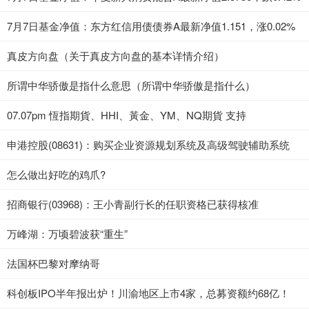
7月7日基金净值：东方红信用债债券A最新净值1.151，涨0.02%
真皮方向盘（关于真皮方向盘的基本详情介绍）
所谓中华骄傲是指什么意思（所谓中华骄傲是指什么）
07.07pm 恆指期貨、HHI、黃金、YM、NQ期貨 支持
申港控股(08631)：购买企业资源规划系统及高级驾驶辅助系统
怎么做出好吃的鸡爪?
招商银行(03968)：王小青副行长的任职资格已获得核准
万峰湖：万顷碧波获“重生”
法国杯巴黎对摩纳哥
科创板IPO半年报出炉！川渝地区上市4家，总募资额约68亿！