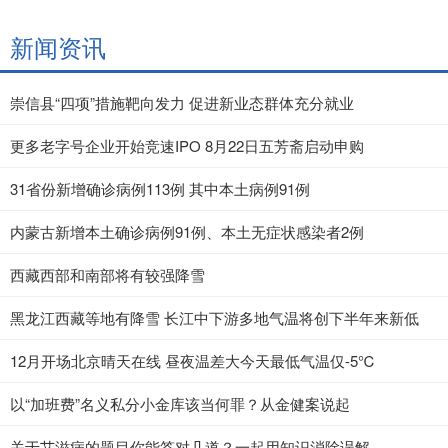
新闻资讯
崇信县“四项”措施靶向发力 促进新业态群体充分就业
更多老字号企业开始竞速IPO 8月22日五芳斋启动申购
31省份新增确诊病例113例 其中本土病例91例
内蒙古新增本土确诊病例91例、本土无症状感染者2例
西藏西部和南部将有较强降雪
黑龙江西藏等地有降雪 长江中下游多地气温将创下半年来新低
12月开场北京晴天在线 昼夜温差大今天最低气温仅-5℃
以“加班费”名义私分小金库该当何罪？从金健案说起
关于艾滋病的题目你能答对几道？一起用知识消除误解