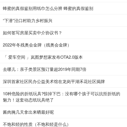
蜂蜜的真假鉴别用纸巾怎么分辨 蜂蜜的真假鉴别
“下潜”泾口村助力乡村振兴
如何签写房屋买卖中介协议书？
2022年冬残奥会金牌（残奥会金牌）
「 爱车空间 」岚图梦想家发布OTA2.0版本
去哪儿：亲子类景区预订量超2019年同期7倍
深圳首家社区民办公益美术馆在龙岗平湖禾花社区揭牌
10种危险的折纸玩具?惊掉下巴：没有哪个孩子可以抗拒折纸的
魅力！这套动态纸玩具绝了
酱肉腌几天拿出来晒最好呢
不饱和烃的性质（不饱和烃是什么）