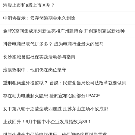
港股上市和a股上市区别？
中消协提示：云存储逾期会永久删除
金牌X空间集成系列新品亮相广州建博会 开创定制家居新物种
抖音电商已取代拼多多？ 成为电商行业最大的黑马
长沙望城暑假社保实践活动参与指南
滚滚热浪中，他们仍在岗位坚守
重刑犯爽坐外役监狱？ 台媒：民进党当局说司法改革就要做到
存在动力电池起火隐患 捷豹宣布召回部分I-PACE
女甲第八轮于之莹达成四连胜 江苏茅山主场不敌成都
止跌回升！6月中国中小企业发展指数为89.1
煤炭企业全力保障电煤供应，确保迎峰度夏煤炭需求