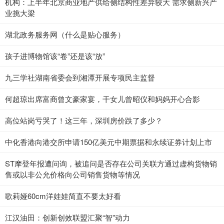
机构：上半年北京商业地产供给侧结构性差异较大 需求侧新兴产
业挑大梁
湖北政务服务网（什么是贴心服务）
孩子进博物馆该“卷”还是该“放”
九三学社湖南省委会到湘潭开展专项民主监督
何超琼出席富商曾文豪家宴，干女儿曾昭仪和妈妈开心合影
高位站岗亏哭了！这三年，深圳房价跌了多少？
中化香港向港交所申请150亿美元中期票据和永续证券计划上市
ST摩登年报遭问询，被追问是否存在公司关联方通过虚构货物销
售或以非公允价格向公司销售货物等情况
歌莉娅60cm洋娃娃简直不要太好看
江汉油田：创新创效联盟汇聚“智”动力