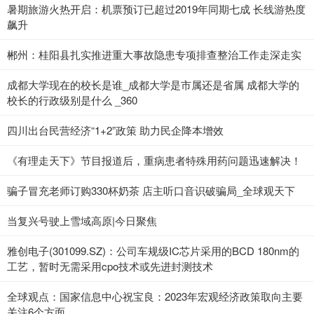
暑期旅游火热开启：机票预订已超过2019年同期七成 长线游热度
飙升
郴州：桂阳县扎实推进重大事故隐患专项排查整治工作走深走实
成都大学现在的校长是谁_成都大学是市属还是省属 成都大学的
校长的行政级别是什么 _360
四川出台民营经济“1+2”政策 助力民企降本增效
《有理走天下》节目报道后，重病患者特殊用药问题迅速解决！
骗子冒充老师订购330杯奶茶 店主听口音识破骗局_全球观天下
当复兴号驶上雪域高原|今日聚焦
雅创电子(301099.SZ)：公司车规级IC芯片采用的BCD 180nm的
工艺，暂时无需采用cpo技术或先进封测技术
全球观点：国家信息中心祝宝良：2023年宏观经济政策取向主要
关注6个方面