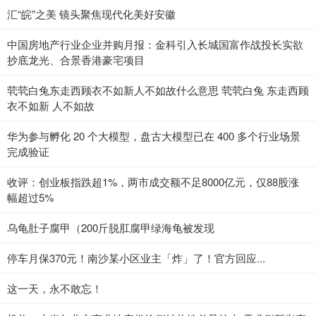
汇“皖”之美 镜头聚焦现代化美好安徽
中国房地产行业企业并购月报：金科引入长城国富作战投长实欲
抄底龙光、合景香港豪宅项目
茕茕白兔东走西顾衣不如新人不如故什么意思 茕茕白兔 东走西顾
衣不如新 人不如故
华为参与孵化 20 个大模型，盘古大模型已在 400 多个行业场景
完成验证
收评：创业板指跌超1%，两市成交额不足8000亿元，仅88股涨
幅超过5%
乌龟肚子腐甲（200斤脱肛腐甲绿海龟被发现
停车月保370元！南沙某小区业主「炸」了！官方回应...
这一天，永不敢忘！