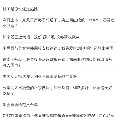
桃子是凉性还是热性
今日上市！东风日产终于想通了，换上四缸续航1132km，还要啥
比亚迪？
川渝景区放大招，这份“薅羊毛”攻略请收藏→
字母哥与美女主播周玲安拉钩钩：我最爱吃鸡脚 明年还想来中国
东南亚药品（股票投资从读财报开始：东南亚仿制版新冠口服药
流入国内）
中国女足抵达澳大利亚阿德莱德备战世界杯
分享北方水煎包的正宗做法，底部酥脆，馅料多汁，比蒸包子好
吃多了
学会邀请函范文合集
7月7日基金净值：华夏新兴消费混合A最新净值2.3736，跌0.42%