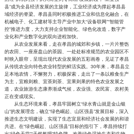
县”成为全县经济发展的主旋律，工业经济成为撑起孝昌县
域经济的脊梁。孝昌县同时积极推进工业和信息化融合，在
机械电子、化工建材等主导产业中加大“设备联网”“智能管
控”推进力度，大力支持企业智能化、绿色化改造，数字产
业化和产业数字化的双向进程加快。
从农业发展来看，走在孝昌的城郊和乡镇，一片片整饬
的农田、一座座盘山的茶园、一处处标准规范的农业园区不
时映入眼帘，呈现出现代农业发展的五彩画卷，见证了孝昌
从传统农业向特色农业转型的鲜活实践。30年来，孝昌县立
足本地农情，不懈努力，积极探索，走出了一条以粮食生产
为主，宜粮则粮、宜茶则茶、宜果则果的特色农业发展之
道，农业旅游生态康养渐成气候，农业强、农民富、农村美
正在变成现实。
从生态环境来看，孝昌牢固树立“绿水青山就是金山银
山”的发展理念，确立“绿色崛起、山区强县”发展目标，深入
推进生态文明建设，实现了生态宜居和经济社会发展的和谐
共进。在“绿色崛起、山区强县”目标的指引下，孝昌持续打
出“绿色天堂”“天然氧吧”特色牌，改善绿色湿地生态和生物