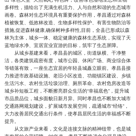
多样性，描绘出了充满生机活力、人与自然和谐的生态城市
画卷。森林对生态环境具有重要保护作用，孝昌通过对森林
植被恢复、低效林改造、生物多样性保护、有害生物防治等
措施,促进森林健康,确保树种多样性,目前，全县已形成以森
林为主体，城乡一体、稳定健康的森林生态系统，实现了天
蓝地绿水净、宜居宜业宜游的目标，筑牢了生态屏障。
从城乡基建来看，孝昌县的城区，街道纵横、干净整
洁，各类建筑疏密有度，城市公园、休闲广场、商业综合体
等错落有致，一座生态宜居的年轻县城矗立眼前。孝昌县接
力推进市政基础设施、老旧小区改造、功能镇区建设、乡镇
生活污水、农村生活垃圾治理、厕所革命、农村危房改造等
城乡补短板工程，不断擦亮群众生活的“幸福底色”，提升城
市品质品位，城乡面貌日新月异。同时孝昌也不断加大城市
交通路网规划建设，扩展城市发展空间，疏通城市“经络”，
大力改善居民交通出行条件，使孝昌居民生活的幸福感不断
提升。
从文旅产业来看，文化是连接文脉的精神纽带，也是城