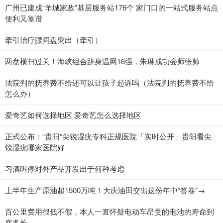
广州已建成“羊城家政”基层服务站176个 家门口的一站式服务站点
便利又靠谱
牵引治疗腰间盘突出（牵引）
两盘横扫过关！海峡组合跻身温网16强，朱琳成功会师张帅
法院判的抚养费不给还可以让孩子起诉吗（法院判的抚养费不给
怎么办）
爱奇艺如何选择地区 爱奇艺怎么选择地区
正式公布：“贵阳”尖锐湿疣专科正规医院「实时公开」贵阳看尖
锐湿疣哪家医院好
​习酒叫停对外产品开发出于何种考虑
上半年生产原油超1500万吨！大庆油田交出这份年中“答卷”→
百公里费用很低不假，本人一直怀疑电动车昂贵的电池的寿命到
底多长