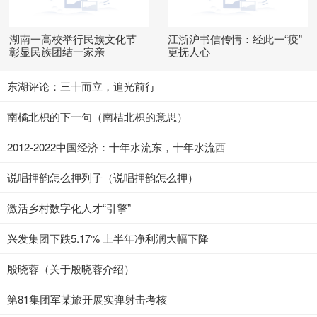
湖南一高校举行民族文化节
江浙沪书信传情：经此一“疫”
彰显民族团结一家亲
更抚人心
东湖评论：三十而立，追光前行
南橘北枳的下一句（南桔北枳的意思）
2012-2022中国经济：十年水流东，十年水流西
说唱押韵怎么押列子（说唱押韵怎么押）
激活乡村数字化人才“引擎”
兴发集团下跌5.17% 上半年净利润大幅下降
殷晓蓉（关于殷晓蓉介绍）
第81集团军某旅开展实弹射击考核