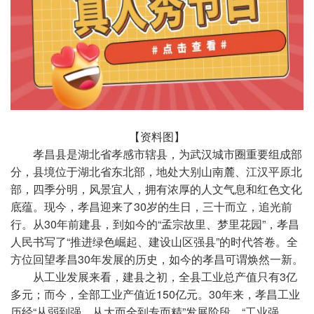
【资料图】
孝昌县是湖北省孝感市辖县，为武汉城市圈重要组成部
分，县境位于湖北省东北部，地处大别山南麓、江汉平原北
部，四季分明，风景宜人，拥有浓厚的人文气息和红色文化
底蕴。现今，孝昌迎来了30岁的生日，三十而立，追光前
行。从30年前建县，到如今的“孟宗故里、梦里花园”，孝昌
人民书写了“推进绿色崛起、建设山区强县”的时代答卷。全
方位回望孝昌30年发展的历史，如今的孝昌可谓焕然一新。
从工业发展来看，建县之初，全县工业总产值只有3亿
多元；而今，全部工业产值近150亿元。30年来，孝昌工业
历经“从弱到强，从大而全到专而精”发展阶段，“工业强