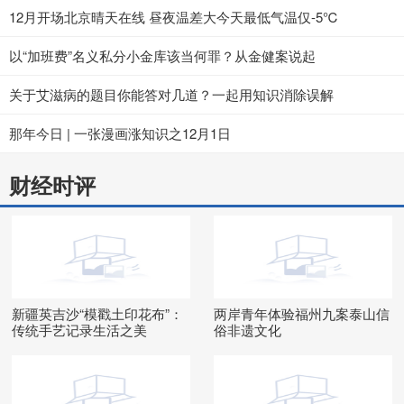
12月开场北京晴天在线 昼夜温差大今天最低气温仅-5℃
以“加班费”名义私分小金库该当何罪？从金健案说起
关于艾滋病的题目你能答对几道？一起用知识消除误解
那年今日 | 一张漫画涨知识之12月1日
财经时评
新疆英吉沙“模戳土印花布”：
两岸青年体验福州九案泰山信
传统手艺记录生活之美
俗非遗文化