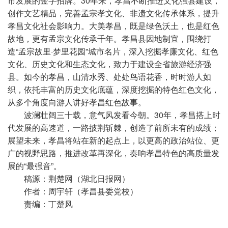
市发展的金字招牌。30年来，孝昌不断推进文化强县建设，
创作文艺精品，完善孟宗孝文化、非遗文化传承体系，提升
孝昌文化社会影响力。大美孝昌，既是绿色沃土，也是红色
故地，更有孟宗文化传承千年。孝昌县因地制宜，围绕打
造“孟宗故里·梦里花园”城市名片，深入挖掘孝廉文化、红色
文化、历史文化和生态文化，致力于建设全省旅游经济强
县。如今的孝昌，山清水秀、处处鸟语花香，时时游人如
织，依托丰富的历史文化底蕴，深度挖掘的特色红色文化，
从多个角度向游人讲好孝昌红色故事。
波澜壮阔三十载，意气风发看今朝。30年，孝昌搭上时
代发展的高速道，一路披荆斩棘，创造了前所未有的成绩；
展望未来，孝昌将站在新的起点上，以更高的政治站位、更
广的视野思路，推进改革再深化，奏响孝昌特色的高质量发
展的“最强音”。
稿源：荆楚网（湖北日报网）
作者：周宇轩（孝昌县委党校）
责编：丁楚风