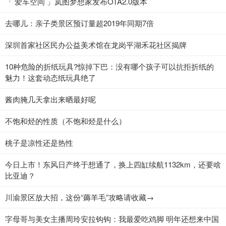
「 爱车空间 」岚图梦想家发布OTA2.0版本
去哪儿：亲子类景区预订量超2019年同期7倍
深圳首家社区民办公益美术馆在龙岗平湖禾花社区揭牌
10种危险的折纸玩具?惊掉下巴：没有哪个孩子可以抗拒折纸的
魅力！这套动态纸玩具绝了
酱肉腌几天拿出来晒最好呢
不饱和烃的性质（不饱和烃是什么）
桃子是凉性还是热性
今日上市！东风日产终于想通了，换上四缸续航1132km，还要啥
比亚迪？
川渝景区放大招，这份“薅羊毛”攻略请收藏→
字母哥与美女主播周玲安拉钩钩：我最爱吃鸡脚 明年还想来中国