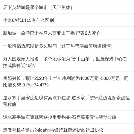
天下英雄城是哪个城市（天下英雄）
小米6A线L1L3有什么区别
新加坡一旅游巴士在马来西亚出车祸 已致2人死亡
一般情侣热恋期是多久时间（过了热恋期如何增进感情）
万人围观无人报名，多个地标沦为“烫手山芋”，世茂深港中心二
拍或降价近40亿
岳阳兴长：预计2023年上半年净利润为4800万元~5300万元，同
比增长58.01%~74.47%
逆水寒手游宋辽边境探索点都在哪 逆水寒手游宋辽边境探索点位
置攻略
逆水寒手游石窟藏密缺少重要物品-石窟藏密无法驱动攻略
遭做空机构狙击的Icahn与银行就偿还贷款达成协议