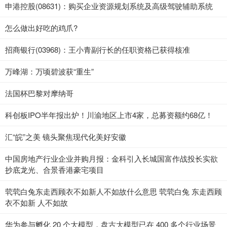
申港控股(08631)：购买企业资源规划系统及高级驾驶辅助系统
怎么做出好吃的鸡爪?
招商银行(03968)：王小青副行长的任职资格已获得核准
万峰湖：万顷碧波获“重生”
法国杯巴黎对摩纳哥
科创板IPO半年报出炉！川渝地区上市4家，总募资额约68亿！
汇“皖”之美 镜头聚焦现代化美好安徽
中国房地产行业企业并购月报：金科引入长城国富作战投长实欲
抄底龙光、合景香港豪宅项目
茕茕白兔东走西顾衣不如新人不如故什么意思 茕茕白兔 东走西顾
衣不如新 人不如故
华为参与孵化 20 个大模型，盘古大模型已在 400 多个行业场景