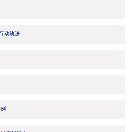
行动轨迹
！
5例