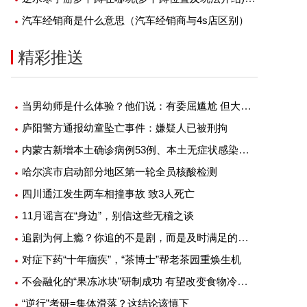
汽车经销商是什么意思（汽车经销商与4s店区别）
精彩推送
当男幼师是什么体验？他们说：有委屈尴尬 但大部分是幸福
庐阳警方通报幼童坠亡事件：嫌疑人已被刑拘
内蒙古新增本土确诊病例53例、本土无症状感染者1例
哈尔滨市启动部分地区第一轮全员核酸检测
四川通江发生两车相撞事故 致3人死亡
11月谣言在“身边”，别信这些无稽之谈
追剧为何上瘾？你追的不是剧，而是及时满足的快感
对症下药“十年痼疾”，“茶博士”帮老茶园重焕生机
不会融化的“果冻冰块”研制成功 有望改变食物冷藏方式
“逆行”考研=集体滑落？这结论该慎下