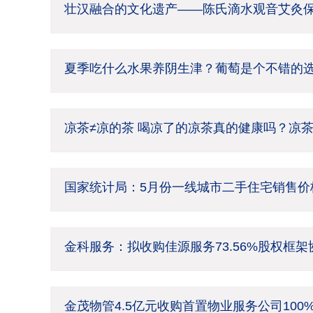
壮汉融合的文化遗产——陈氏滴水观音艾灸
夏季吃什么水果养阴生津？葡萄是个不错的
凉茶≠凉的茶 喝凉了的凉茶真的健康吗？凉
国家统计局：5月份一线城市二手住宅销售价格
金科服务：拟收购佳源服务73.56%股权框
金茂物管4.5亿元收购首置物业服务公司100