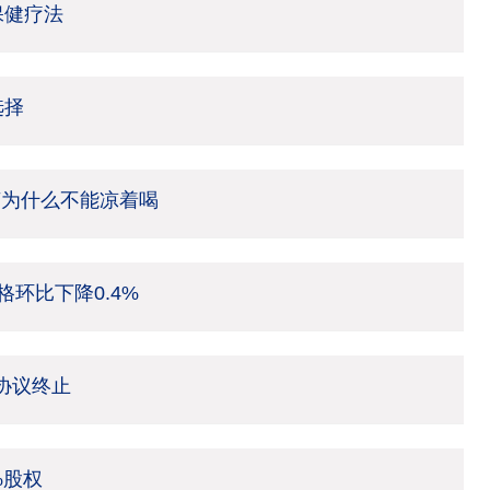
保健疗法
选择
茶为什么不能凉着喝
环比下降0.4%
架协议终止
%股权