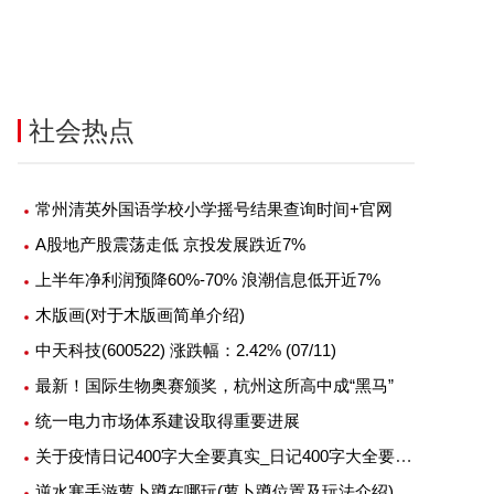
社会热点
常州清英外国语学校小学摇号结果查询时间+官网
A股地产股震荡走低 京投发展跌近7%
上半年净利润预降60%-70% 浪潮信息低开近7%
木版画(对于木版画简单介绍)
中天科技(600522) 涨跌幅：2.42% (07/11)
最新！国际生物奥赛颁奖，杭州这所高中成“黑马”
统一电力市场体系建设取得重要进展
关于疫情日记400字大全要真实_日记400字大全要真实
逆水寒手游萝卜蹲在哪玩(萝卜蹲位置及玩法介绍)[多图]