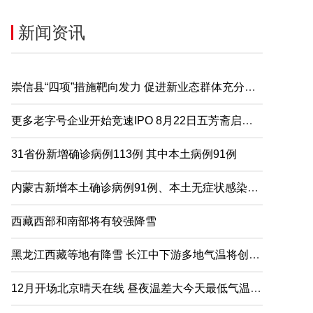
新闻资讯
崇信县“四项”措施靶向发力 促进新业态群体充分就业
更多老字号企业开始竞速IPO 8月22日五芳斋启动申购
31省份新增确诊病例113例 其中本土病例91例
内蒙古新增本土确诊病例91例、本土无症状感染者2例
西藏西部和南部将有较强降雪
黑龙江西藏等地有降雪 长江中下游多地气温将创下半年来新低
12月开场北京晴天在线 昼夜温差大今天最低气温仅-5℃