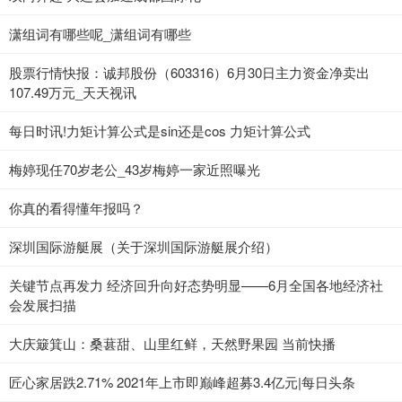
潇组词有哪些呢_潇组词有哪些
股票行情快报：诚邦股份（603316）6月30日主力资金净卖出
107.49万元_天天视讯
每日时讯!力矩计算公式是sin还是cos 力矩计算公式
梅婷现任70岁老公_43岁梅婷一家近照曝光
你真的看得懂年报吗？
深圳国际游艇展（关于深圳国际游艇展介绍）
关键节点再发力 经济回升向好态势明显——6月全国各地经济社
会发展扫描
大庆簸箕山：桑葚甜、山里红鲜，天然野果园 当前快播
匠心家居跌2.71% 2021年上市即巅峰超募3.4亿元|每日头条