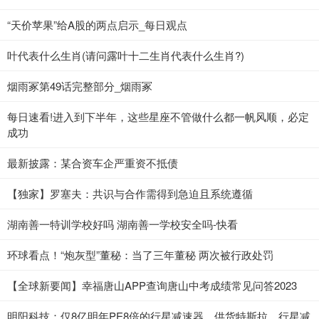
“天价苹果”给A股的两点启示_每日观点
叶代表什么生肖(请问露叶十二生肖代表什么生肖?)
烟雨冢第49话完整部分_烟雨冢
每日速看!进入到下半年，这些星座不管做什么都一帆风顺，必定
成功
最新披露：某合资车企严重资不抵债
【独家】罗塞夫：共识与合作需得到急迫且系统遵循
湖南善一特训学校好吗 湖南善一学校安全吗-快看
环球看点！“炮灰型”董秘：当了三年董秘 两次被行政处罚
【全球新要闻】幸福唐山APP查询唐山中考成绩常见问答2023
明阳科技：仅8亿明年PE8倍的行星减速器，供货特斯拉，行星减