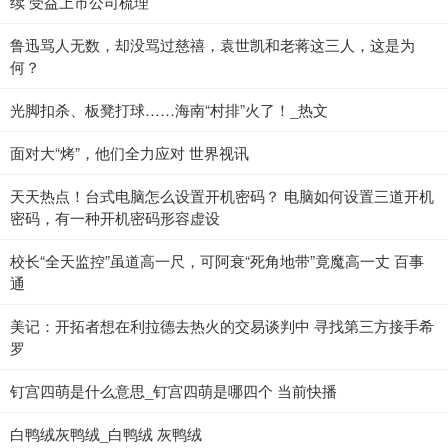
续 受益上市公司梳理
鲁迅骂人无数，却没骂过慈禧，袁世凯和老蒋这三人，这是为
何？
光脚扣杀、板凳打球……海南“村排”火了！_热文
面对大“烤”，他们全力应对 世界视讯
天天热点！台式电脑怎么设置开机密码？ 电脑如何设置三道开机
密码，有一种开机密码形容虚设
校长“全天监控”虽道高一尺，可阿衰“死角地带”竟魔高一丈 百事
通
美记：开拓者想在利拉德去热火的交易谈判中 寻找第三方接手希
罗
钉宫四萌是什么意思_钉宫四萌是哪四个 当前快播
白鸭绒灰鸭绒_白鸭绒 灰鸭绒