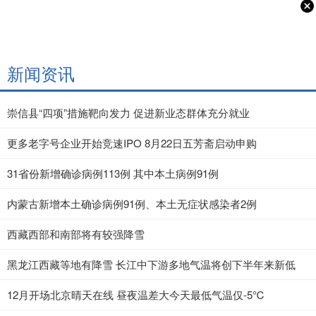
新闻资讯
崇信县“四项”措施靶向发力 促进新业态群体充分就业
更多老字号企业开始竞速IPO 8月22日五芳斋启动申购
31省份新增确诊病例113例 其中本土病例91例
内蒙古新增本土确诊病例91例、本土无症状感染者2例
西藏西部和南部将有较强降雪
黑龙江西藏等地有降雪 长江中下游多地气温将创下半年来新低
12月开场北京晴天在线 昼夜温差大今天最低气温仅-5℃