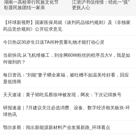
湖南一高校举行民族文化节
江浙沪书信传情：经此一“疫”
彰显民族团结一家亲
更抚人心
【环球新视野】国家医保局就《谈判药品续约规则》及《非独家
药品竞价规则》公开征求意见
今日热议30岁生日送TA何种贵重礼物才能打动心灵
当前快讯:从飞机维修工，到全网60W粉丝的程序员大V，我是如
何做到的？
每日资讯：“刘能”妻子晒全家福，被吐槽不如温美玲好看，回应
显低情商
天天速读：黄子韬吃瓜蔡徐坤被发现，网友：下次记得换号
研报速递｜7月建议关注必选消费、设备、数字经济相关板块-环
球热讯
鄂尔多斯：闯出新能源新材料产业发展新路_环球看点