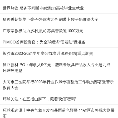
世界热议:服务不间断 持续助力高校毕业生就业
猪肉香菇胡萝卜饺子馅做法大全 胡萝卜饺子馅做法大全
广东宗教界助力乡村振兴 募集善款逾1000万元
PIMCO首席投资官：为全球经济“硬着陆”做准备
长沙市2023-2024学年度公益培训课程介绍|重点聚焦
昌亚新材IPO：年收入9亿元，塑料餐饮具产品收入占比超九成-
环球热消息
大同市三医院举行2023年行业作风专项整治工作动员部署暨警示
教育大会
环球关注：在五指山脚下，藏着“致富密码”
环球观速讯丨中央气象台发布暴雨蓝色预警 11省区市将现大到暴
雨