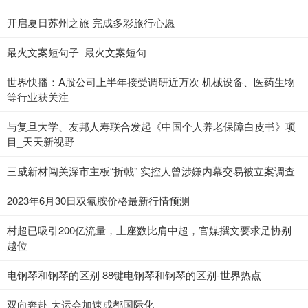
开启夏日苏州之旅 完成多彩旅行心愿
最火文案短句子_最火文案短句
世界快播：A股公司上半年接受调研近万次 机械设备、医药生物
等行业获关注
与复旦大学、友邦人寿联合发起《中国个人养老保障白皮书》项
目_天天新视野
三威新材闯关深市主板“折戟” 实控人曾涉嫌内幕交易被立案调查
2023年6月30日双氰胺价格最新行情预测
村超已吸引200亿流量，上座数比肩中超，官媒撰文要求足协别
越位
电钢琴和钢琴的区别 88键电钢琴和钢琴的区别-世界热点
双向奔赴 大运会加速成都国际化