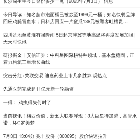
长沙周生生今日金价多少一克（2023年7月3日） 信息
今日导读：知名超市泡面桶已被炒至1999元一桶；知名快餐品牌
回应鸡腿冒血水；日料店回应一片蜜瓜138元被顾客吐槽贵
（2023年7月3日）_当前热点
四川盆地至黄淮有强降雨 5日起京津冀等地高温将再度发展加强|
天天时快讯
研报掘金丨安信证券：中科星图深耕特种领域，基本盘稳固，正
着力构筑三重增长曲线
突击分红+关联交易 迪嘉药业上市几多胜算 观热点
先通医药完成超11亿元新一轮融资
一得： 鸡虫得失何时了
当前视讯！梅西价值，新五大联赛浮现！3大巨星待加盟，高管承
诺，坏C罗美梦
7月3日 13:04分 兆丰股份（300695）股价快速拉升