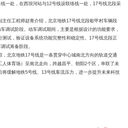
络线一处，在西坝河站与12号线设联络线一处，17号线北段采
。
副主任工程师赵青介绍，北京地铁17号线北段歇甲村车辆段
动车调试阶段。动车调试期间，主要是根据设计的功能要求，
行测试，验证设备系统功能完整性和稳定性。17号线北段正
车调试筹备阶段。
绍，北京地铁17号线是一条贯穿中心城南北方向的轨道交通
工人体育场）呈南北走向，跨越昌平、朝阳2个区，串联了未
将缓解地铁5号线、13号线客流压力，进一步提升未来科技