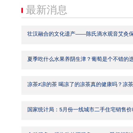
最新消息
壮汉融合的文化遗产——陈氏滴水观音艾灸
夏季吃什么水果养阴生津？葡萄是个不错的
凉茶≠凉的茶 喝凉了的凉茶真的健康吗？凉
国家统计局：5月份一线城市二手住宅销售价格