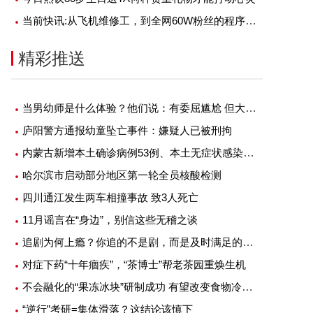
当前快讯:从飞机维修工，到全网60W粉丝的程序员大V，我是如何做到的？
精彩推送
当男幼师是什么体验？他们说：有委屈尴尬 但大部分是幸福
庐阳警方通报幼童坠亡事件：嫌疑人已被刑拘
内蒙古新增本土确诊病例53例、本土无症状感染者1例
哈尔滨市启动部分地区第一轮全员核酸检测
四川通江发生两车相撞事故 致3人死亡
11月谣言在“身边”，别信这些无稽之谈
追剧为何上瘾？你追的不是剧，而是及时满足的快感
对症下药“十年痼疾”，“茶博士”帮老茶园重焕生机
不会融化的“果冻冰块”研制成功 有望改变食物冷藏方式
“逆行”考研=集体滑落？这结论该慎下