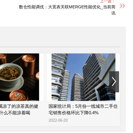
上一篇：
数仓性能调优：大宽表关联MERGE性能优化_当前简
讯
 喝凉了的凉茶真的健
国家统计局：5月份一线城市二手住
金科
什么不能凉着喝
宅销售价格环比下降0.4%
股
2022-06-20
2022