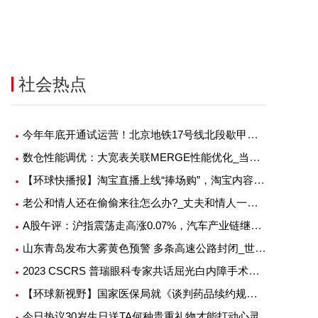
社会热点
今年年底开通试运营！北京地铁17号线北段歇甲村车辆段进入动车调试阶段
数仓性能调优：大宽表关联MERGE性能优化_当前简讯
【环球快播报】淘宝直播上线“捧场购”，淘宝内容化战略进展如何了？
老公和情人还在偷偷来往怎么办?_丈夫和情人一起上我-天天观天下
A股午评：沪指震荡走高涨0.07%，汽车产业链继续大涨-每日焦点
山东青岛发布大雾黄色预警 多条高速公路封闭_世界报资讯
2023 CSCRS 普瑞眼科专家共话屈光白内障手术发展
【环球新视野】国家医保局就《谈判药品续约规则》及《非独家药品竞价规则》公开征求意见
今日热议30岁生日送TA何种贵重礼物才能打动心灵