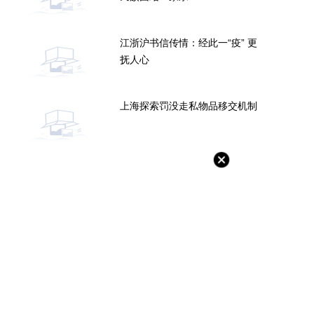
江浙沪书信传情：经此一“疫” 更
抚人心
上海探索罚没走私物品移交机制
服务：拟收购佳源服务73.56%
金茂物管4.5亿元收购首置物业服
权框架协议终止
公司100%股权
-06-20
2022-06-20