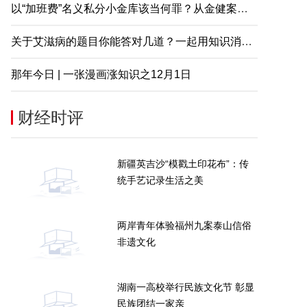
以“加班费”名义私分小金库该当何罪？从金健案说起
关于艾滋病的题目你能答对几道？一起用知识消除误解
那年今日 | 一张漫画涨知识之12月1日
财经时评
新疆英吉沙“模戳土印花布”：传
统手艺记录生活之美
两岸青年体验福州九案泰山信俗
非遗文化
湖南一高校举行民族文化节 彰显
民族团结一家亲