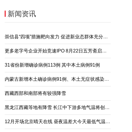
新闻资讯
崇信县“四项”措施靶向发力 促进新业态群体充分就业
更多老字号企业开始竞速IPO 8月22日五芳斋启动申购
31省份新增确诊病例113例 其中本土病例91例
内蒙古新增本土确诊病例91例、本土无症状感染者2例
西藏西部和南部将有较强降雪
黑龙江西藏等地有降雪 长江中下游多地气温将创下半年来新低
12月开场北京晴天在线 昼夜温差大今天最低气温仅-5℃