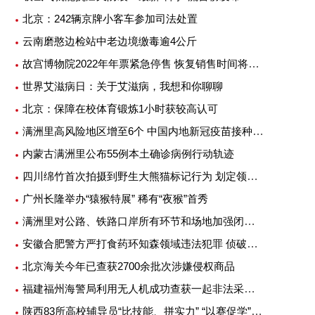
北京：242辆京牌小客车参加司法处置
云南磨憨边检站中老边境缴毒逾4公斤
故宫博物院2022年年票紧急停售 恢复销售时间将另行公告
世界艾滋病日：关于艾滋病，我想和你聊聊
北京：保障在校体育锻炼1小时获较高认可
满洲里高风险地区增至6个 中国内地新冠疫苗接种超25亿剂次
内蒙古满洲里公布55例本土确诊病例行动轨迹
四川绵竹首次拍摄到野生大熊猫标记行为 划定领地或吸引异性
广州长隆举办“猿猴特展” 稀有“夜猴”首秀
满洲里对公路、铁路口岸所有环节和场地加强闭环管理
安徽合肥警方严打食药环知森领域违法犯罪 侦破重特大案件14起
北京海关今年已查获2700余批次涉嫌侵权商品
福建福州海警局利用无人机成功查获一起非法采矿案
陕西83所高校辅导员“比技能、拼实力” “以赛促学”提升专业素质