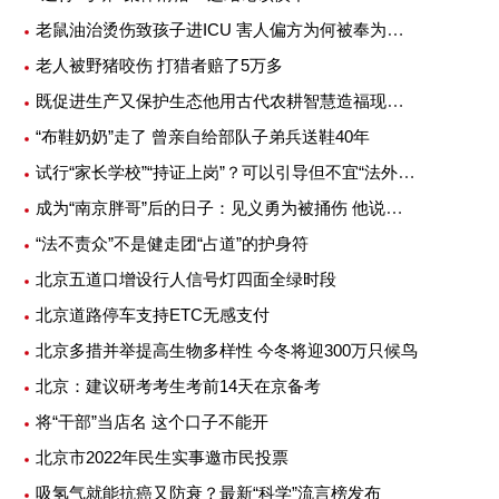
老鼠油治烫伤致孩子进ICU 害人偏方为何被奉为灵丹妙药
老人被野猪咬伤 打猎者赔了5万多
既促进生产又保护生态他用古代农耕智慧造福现代农业
“布鞋奶奶”走了 曾亲自给部队子弟兵送鞋40年
试行“家长学校”“持证上岗”？可以引导但不宜“法外加槛”
成为“南京胖哥”后的日子：见义勇为被捅伤 他说不后悔
“法不责众”不是健走团“占道”的护身符
北京五道口增设行人信号灯四面全绿时段
北京道路停车支持ETC无感支付
北京多措并举提高生物多样性 今冬将迎300万只候鸟
北京：建议研考考生考前14天在京备考
将“干部”当店名 这个口子不能开
北京市2022年民生实事邀市民投票
吸氢气就能抗癌又防衰？最新“科学”流言榜发布