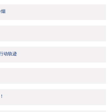
卷烟
行动轨迹
！