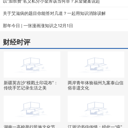
以“加班费”名义私分小金库该当何罪？从金健案说起
关于艾滋病的题目你能答对几道？一起用知识消除误解
那年今日 | 一张漫画涨知识之12月1日
财经时评
新疆英吉沙“模戳土印花布”：
两岸青年体验福州九案泰山信
传统手艺记录生活之美
俗非遗文化
湖南一高校举行民族文化节
江浙沪书信传情：经此一“疫”