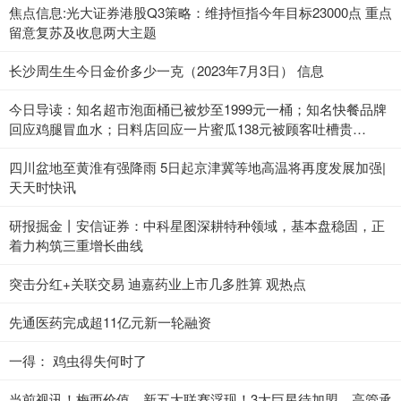
焦点信息:光大证券港股Q3策略：维持恒指今年目标23000点 重点
留意复苏及收息两大主题
长沙周生生今日金价多少一克（2023年7月3日） 信息
今日导读：知名超市泡面桶已被炒至1999元一桶；知名快餐品牌
回应鸡腿冒血水；日料店回应一片蜜瓜138元被顾客吐槽贵
（2023年7月3日）_当前热点
四川盆地至黄淮有强降雨 5日起京津冀等地高温将再度发展加强|
天天时快讯
研报掘金丨安信证券：中科星图深耕特种领域，基本盘稳固，正
着力构筑三重增长曲线
突击分红+关联交易 迪嘉药业上市几多胜算 观热点
先通医药完成超11亿元新一轮融资
一得： 鸡虫得失何时了
当前视讯！梅西价值，新五大联赛浮现！3大巨星待加盟，高管承