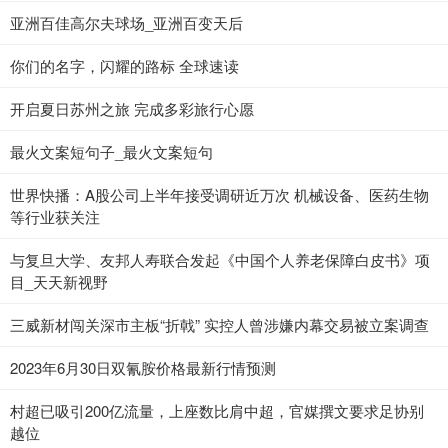
亚洲百佳高尔夫球场_亚洲百变天后
你们的名字，闪耀的路标 全球速读
开启夏日苏州之旅 完成多彩旅行心愿
最火文案短句子_最火文案短句
世界快播：A股公司上半年接受调研近万次 机械设备、医药生物
等行业获关注
与复旦大学、友邦人寿联合发起《中国个人养老保障白皮书》项
目_天天新视野
三威新材闯关深市主板“折戟” 实控人曾涉嫌内幕交易被立案调查
2023年6月30日双氰胺价格最新行情预测
村超已吸引200亿流量，上座数比肩中超，官媒撰文要求足协别
越位