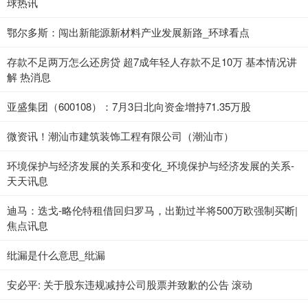
球热讯
鄂尔多斯：闯出新能源新材料产业发展新路_环球看点
存款不足两万怎么还房贷 超7成年轻人存款不足10万 基本情况讲
解 热消息
亚盛集团（600108）：7月3日北向资金增持71.35万股
微资讯！潮汕市建筑装饰工程有限公司（潮汕市）
环境保护与经济发展的关系和变化_环境保护与经济发展的关系-
天天讯息
迪马：迭戈-略伦特租借回归罗马，出勤过半将500万欧强制买断|
焦点讯息
纰漏是什么意思_纰漏
安必平: 关于股东违规减持公司股票并致歉的公告 滚动