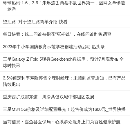
环球热讯:1-6，3-6！朱琳连丢两盘不敌世界第一，温网女单惨遭
一轮游
望江路_对于望江路简单介绍-快看
每日快看：线上问诊被指花“冤枉钱” ，在线问诊乱象调查
2023年中小学国防教育示范学校创建活动启动 热头条
三星Galaxy Z Fold 5现身Geekbench数据库，预计7月底发布|全
球时快讯
3.5%预定利率寿险停售？理财经理：未接到监管通知，已有产品
陆续退出
重庆西扩成都东进，川渝共促双城中部组团发展
三星M34 5G价格及详细配置曝光！起售价或为1600元_世界快播
当前信息：嘉鱼县医保局：心系群众服务上门为百姓健康护航