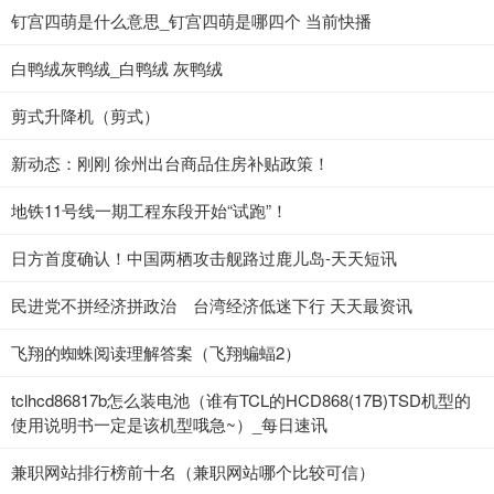
钉宫四萌是什么意思_钉宫四萌是哪四个 当前快播
白鸭绒灰鸭绒_白鸭绒 灰鸭绒
剪式升降机（剪式）
新动态：刚刚 徐州出台商品住房补贴政策！
地铁11号线一期工程东段开始“试跑”！
日方首度确认！中国两栖攻击舰路过鹿儿岛-天天短讯
民进党不拼经济拼政治 台湾经济低迷下行 天天最资讯
飞翔的蜘蛛阅读理解答案（飞翔蝙蝠2）
tclhcd86817b怎么装电池（谁有TCL的HCD868(17B)TSD机型的
使用说明书一定是该机型哦急~）_每日速讯
兼职网站排行榜前十名（兼职网站哪个比较可信）