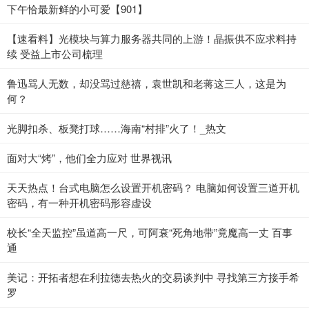
下午恰最新鲜的小可爱【901】
【速看料】光模块与算力服务器共同的上游！晶振供不应求料持
续 受益上市公司梳理
鲁迅骂人无数，却没骂过慈禧，袁世凯和老蒋这三人，这是为
何？
光脚扣杀、板凳打球……海南“村排”火了！_热文
面对大“烤”，他们全力应对 世界视讯
天天热点！台式电脑怎么设置开机密码？ 电脑如何设置三道开机
密码，有一种开机密码形容虚设
校长“全天监控”虽道高一尺，可阿衰“死角地带”竟魔高一丈 百事
通
美记：开拓者想在利拉德去热火的交易谈判中 寻找第三方接手希
罗