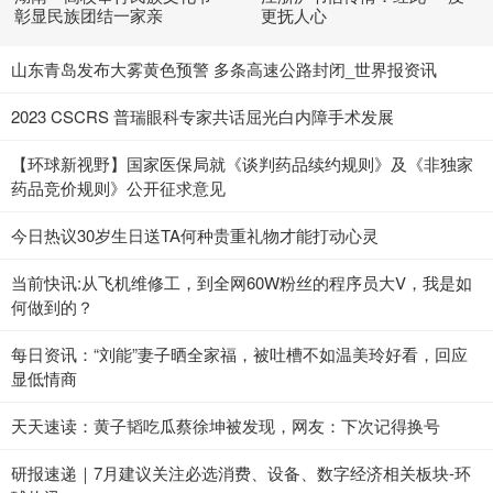
彰显民族团结一家亲
更抚人心
山东青岛发布大雾黄色预警 多条高速公路封闭_世界报资讯
2023 CSCRS 普瑞眼科专家共话屈光白内障手术发展
【环球新视野】国家医保局就《谈判药品续约规则》及《非独家
药品竞价规则》公开征求意见
今日热议30岁生日送TA何种贵重礼物才能打动心灵
当前快讯:从飞机维修工，到全网60W粉丝的程序员大V，我是如
何做到的？
每日资讯：“刘能”妻子晒全家福，被吐槽不如温美玲好看，回应
显低情商
天天速读：黄子韬吃瓜蔡徐坤被发现，网友：下次记得换号
研报速递｜7月建议关注必选消费、设备、数字经济相关板块-环