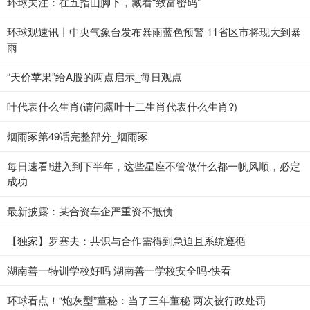
环球关注：在五指山脚下，藏着“致富密码”
环球观速讯丨中央气象台发布暴雨蓝色预警 11省区市将现大到暴
雨
“天价苹果”给A股的两点启示_每日观点
叶代表什么生肖(请问露叶十二生肖代表什么生肖?)
烟雨冢第49话完整部分_烟雨冢
每日速看!进入到下半年，这些星座不管做什么都一帆风顺，必定
成功
最新披露：某合资车企严重资不抵债
【独家】罗塞夫：共识与合作需得到急迫且系统遵循
湖南善一特训学校好吗 湖南善一学校安全吗-快看
环球看点！“炮灰型”董秘：当了三年董秘 两次被行政处罚