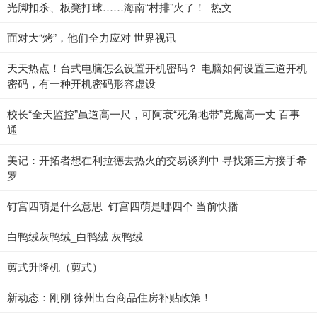
光脚扣杀、板凳打球……海南“村排”火了！_热文
面对大“烤”，他们全力应对 世界视讯
天天热点！台式电脑怎么设置开机密码？ 电脑如何设置三道开机
密码，有一种开机密码形容虚设
校长“全天监控”虽道高一尺，可阿衰“死角地带”竟魔高一丈 百事
通
美记：开拓者想在利拉德去热火的交易谈判中 寻找第三方接手希
罗
钉宫四萌是什么意思_钉宫四萌是哪四个 当前快播
白鸭绒灰鸭绒_白鸭绒 灰鸭绒
剪式升降机（剪式）
新动态：刚刚 徐州出台商品住房补贴政策！