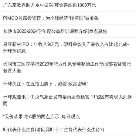
广东宗教界助力乡村振兴 募集善款逾1000万元
PIMCO首席投资官：为全球经济“硬着陆”做准备
长沙市2023-2024学年度公益培训课程介绍|重点聚焦
昌亚新材IPO：年收入9亿元，塑料餐饮具产品收入占比超九成-
环球热消息
大同市三医院举行2023年行业作风专项整治工作动员部署暨警示
教育大会
环球关注：在五指山脚下，藏着“致富密码”
环球观速讯丨中央气象台发布暴雨蓝色预警 11省区市将现大到暴
雨
“天价苹果”给A股的两点启示_每日观点
叶代表什么生肖(请问露叶十二生肖代表什么生肖?)