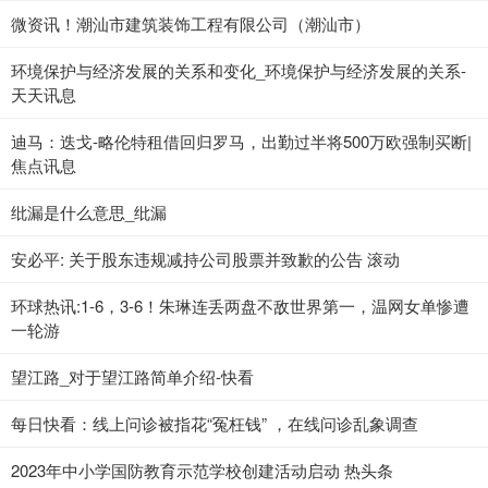
微资讯！潮汕市建筑装饰工程有限公司（潮汕市）
环境保护与经济发展的关系和变化_环境保护与经济发展的关系-
天天讯息
迪马：迭戈-略伦特租借回归罗马，出勤过半将500万欧强制买断|
焦点讯息
纰漏是什么意思_纰漏
安必平: 关于股东违规减持公司股票并致歉的公告 滚动
环球热讯:1-6，3-6！朱琳连丢两盘不敌世界第一，温网女单惨遭
一轮游
望江路_对于望江路简单介绍-快看
每日快看：线上问诊被指花“冤枉钱” ，在线问诊乱象调查
2023年中小学国防教育示范学校创建活动启动 热头条