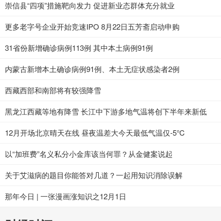
崇信县“四项”措施靶向发力 促进新业态群体充分就业
更多老字号企业开始竞速IPO 8月22日五芳斋启动申购
31省份新增确诊病例113例 其中本土病例91例
内蒙古新增本土确诊病例91例、本土无症状感染者2例
西藏西部和南部将有较强降雪
黑龙江西藏等地有降雪 长江中下游多地气温将创下半年来新低
12月开场北京晴天在线 昼夜温差大今天最低气温仅-5℃
以“加班费”名义私分小金库该当何罪？从金健案说起
关于艾滋病的题目你能答对几道？一起用知识消除误解
那年今日 | 一张漫画涨知识之12月1日