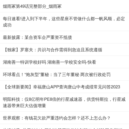
烟雨冢第49话完整部分_烟雨冢
每日速看!进入到下半年，这些星座不管做什么都一帆风顺，必定
成功
最新披露：某合资车企严重资不抵债
【独家】罗塞夫：共识与合作需得到急迫且系统遵循
湖南善一特训学校好吗 湖南善一学校安全吗-快看
环球看点！“炮灰型”董秘：当了三年董秘 两次被行政处罚
【全球新要闻】幸福唐山APP查询唐山中考成绩常见问答2023
明阳科技：仅8亿明年PE8倍的行星减速器，供货特斯拉，行星减
速器带来巨大估值增量
世界观察：有钱花欠款严重违约会怎样？还不上怎么办？