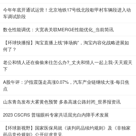
今年年底开通试运营！北京地铁17号线北段歇甲村车辆段进入动
车调试阶段
数仓性能调优：大宽表关联MERGE性能优化_当前简讯
【环球快播报】淘宝直播上线“捧场购”，淘宝内容化战略进展如
何了？
老公和情人还在偷偷来往怎么办?_丈夫和情人一起上我-天天观天
下
A股午评：沪指震荡走高涨0.07%，汽车产业链继续大涨-每日焦
点
山东青岛发布大雾黄色预警 多条高速公路封闭_世界报资讯
2023 CSCRS 普瑞眼科专家共话屈光白内障手术发展
【环球新视野】国家医保局就《谈判药品续约规则》及《非独家
药品竞价规则》公开征求意见