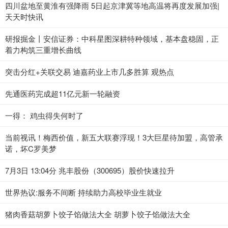
四川盆地至黄淮有强降雨 5日起京津冀等地高温将再度发展加强|
天天时快讯
研报掘金丨安信证券：中科星图深耕特种领域，基本盘稳固，正
着力构筑三重增长曲线
突击分红+关联交易 迪嘉药业上市几多胜算 观热点
先通医药完成超11亿元新一轮融资
一得： 鸡虫得失何时了
当前视讯！梅西价值，新五大联赛浮现！3大巨星待加盟，高管承
诺，坏C罗美梦
7月3日 13:04分 兆丰股份（300695）股价快速拉升
世界热议:服务不间断 持续助力高校毕业生就业
猪肉香菇胡萝卜饺子馅做法大全 胡萝卜饺子馅做法大全