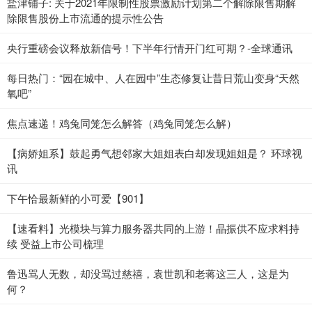
盐津铺子: 关于2021年限制性股票激励计划第二个解除限售期解
除限售股份上市流通的提示性公告
央行重磅会议释放新信号！下半年行情开门红可期？-全球通讯
每日热门：“园在城中、人在园中”生态修复让昔日荒山变身“天然
氧吧”
焦点速递！鸡兔同笼怎么解答（鸡兔同笼怎么解）
【病娇姐系】鼓起勇气想邻家大姐姐表白却发现姐姐是？ 环球视
讯
下午恰最新鲜的小可爱【901】
【速看料】光模块与算力服务器共同的上游！晶振供不应求料持
续 受益上市公司梳理
鲁迅骂人无数，却没骂过慈禧，袁世凯和老蒋这三人，这是为
何？