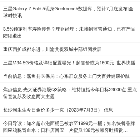
三星Galaxy Z Fold 5现身Geekbench数据库，预计7月底发布|全
球时快讯
3.5%预定利率寿险停售？理财经理：未接到监管通知，已有产品
陆续退出
重庆西扩成都东进，川渝共促双城中部组团发展
三星M34 5G价格及详细配置曝光！起售价或为1600元_世界快播
当前信息：嘉鱼县医保局：心系群众服务上门为百姓健康护航
焦点信息:光大证券港股Q3策略：维持恒指今年目标23000点 重点
留意复苏及收息两大主题
长沙周生生今日金价多少一克（2023年7月3日） 信息
今日导读：知名超市泡面桶已被炒至1999元一桶；知名快餐品牌
回应鸡腿冒血水；日料店回应一片蜜瓜138元被顾客吐槽贵
（2023年7月3日）_当前热点