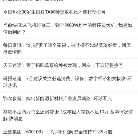
今日热议30岁生日送TA何种贵重礼物才能打动心灵
当前快讯:从飞机维修工，到全网60W粉丝的程序员大V，我是如
何做到的？
每日资讯：“刘能”妻子晒全家福，被吐槽不如温美玲好看，回应
显低情商
天天速读：黄子韬吃瓜蔡徐坤被发现，网友：下次记得换号
研报速递｜7月建议关注必选消费、设备、数字经济相关板块-环
球热讯
鄂尔多斯：闯出新能源新材料产业发展新路_环球看点
存款不足两万怎么还房贷 超7成年轻人存款不足10万 基本情况讲
解 热消息
亚盛集团（600108）：7月3日北向资金增持71.35万股