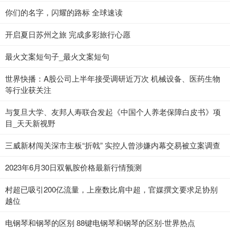
你们的名字，闪耀的路标 全球速读
开启夏日苏州之旅 完成多彩旅行心愿
最火文案短句子_最火文案短句
世界快播：A股公司上半年接受调研近万次 机械设备、医药生物
等行业获关注
与复旦大学、友邦人寿联合发起《中国个人养老保障白皮书》项
目_天天新视野
三威新材闯关深市主板“折戟” 实控人曾涉嫌内幕交易被立案调查
2023年6月30日双氰胺价格最新行情预测
村超已吸引200亿流量，上座数比肩中超，官媒撰文要求足协别
越位
电钢琴和钢琴的区别 88键电钢琴和钢琴的区别-世界热点