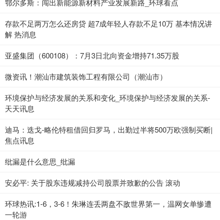
鄂尔多斯：闯出新能源新材料产业发展新路_环球看点
存款不足两万怎么还房贷 超7成年轻人存款不足10万 基本情况讲
解 热消息
亚盛集团（600108）：7月3日北向资金增持71.35万股
微资讯！潮汕市建筑装饰工程有限公司（潮汕市）
环境保护与经济发展的关系和变化_环境保护与经济发展的关系-
天天讯息
迪马：迭戈-略伦特租借回归罗马，出勤过半将500万欧强制买断|
焦点讯息
纰漏是什么意思_纰漏
安必平: 关于股东违规减持公司股票并致歉的公告 滚动
环球热讯:1-6，3-6！朱琳连丢两盘不敌世界第一，温网女单惨遭
一轮游