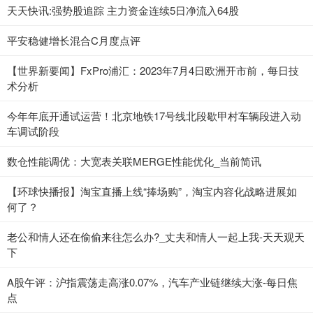
天天快讯:强势股追踪 主力资金连续5日净流入64股
平安稳健增长混合C月度点评
【世界新要闻】FxPro浦汇：2023年7月4日欧洲开市前，每日技
术分析
今年年底开通试运营！北京地铁17号线北段歇甲村车辆段进入动
车调试阶段
数仓性能调优：大宽表关联MERGE性能优化_当前简讯
【环球快播报】淘宝直播上线“捧场购”，淘宝内容化战略进展如
何了？
老公和情人还在偷偷来往怎么办?_丈夫和情人一起上我-天天观天
下
A股午评：沪指震荡走高涨0.07%，汽车产业链继续大涨-每日焦
点