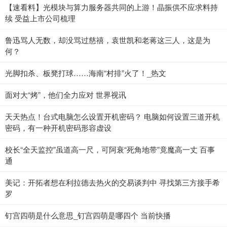
【速看料】光模块与算力服务器共同的上游！晶振供不应求料持
续 受益上市公司梳理
鲁迅骂人无数，却没骂过慈禧，袁世凯和老蒋这三人，这是为
何？
光脚扣杀、板凳打球……海南“村排”火了！_热文
面对大“烤”，他们全力应对 世界视讯
天天热点！台式电脑怎么设置开机密码？ 电脑如何设置三道开机
密码，有一种开机密码形容虚设
校长“全天监控”虽道高一尺，可阿衰“死角地带”竟魔高一丈 百事
通
美记：开拓者想在利拉德去热火的交易谈判中 寻找第三方接手希
罗
钉宫四萌是什么意思_钉宫四萌是哪四个 当前快播