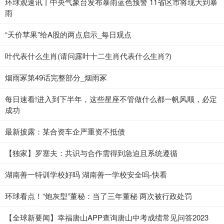
环球观速讯丨中央气象台发布暴雨蓝色预警 11省区市将现大到暴
雨
“天价苹果”给A股的两点启示_每日观点
叶代表什么生肖(请问露叶十二生肖代表什么生肖?)
烟雨冢第49话完整部分_烟雨冢
每日速看!进入到下半年，这些星座不管做什么都一帆风顺，必定
成功
最新披露：某合资车企严重资不抵债
【独家】罗塞夫：共识与合作需得到急迫且系统遵循
湖南善一特训学校好吗 湖南善一学校安全吗-快看
环球看点！“炮灰型”董秘：当了三年董秘 两次被行政处罚
【全球新要闻】幸福唐山APP查询唐山中考成绩常见问答2023