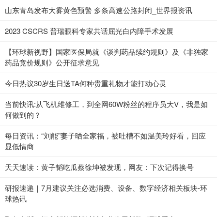
山东青岛发布大雾黄色预警 多条高速公路封闭_世界报资讯
2023 CSCRS 普瑞眼科专家共话屈光白内障手术发展
【环球新视野】国家医保局就《谈判药品续约规则》及《非独家
药品竞价规则》公开征求意见
今日热议30岁生日送TA何种贵重礼物才能打动心灵
当前快讯:从飞机维修工，到全网60W粉丝的程序员大V，我是如
何做到的？
每日资讯：“刘能”妻子晒全家福，被吐槽不如温美玲好看，回应
显低情商
天天速读：黄子韬吃瓜蔡徐坤被发现，网友：下次记得换号
研报速递｜7月建议关注必选消费、设备、数字经济相关板块-环
球热讯