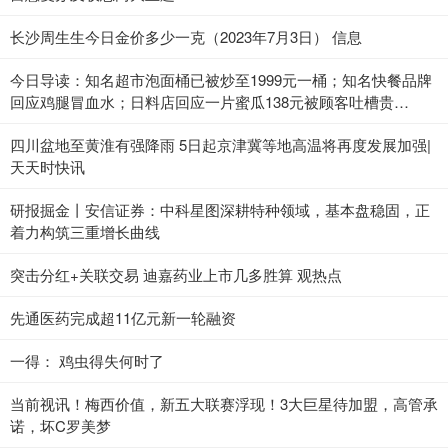
长沙周生生今日金价多少一克（2023年7月3日） 信息
今日导读：知名超市泡面桶已被炒至1999元一桶；知名快餐品牌
回应鸡腿冒血水；日料店回应一片蜜瓜138元被顾客吐槽贵
（2023年7月3日）_当前热点
四川盆地至黄淮有强降雨 5日起京津冀等地高温将再度发展加强|
天天时快讯
研报掘金丨安信证券：中科星图深耕特种领域，基本盘稳固，正
着力构筑三重增长曲线
突击分红+关联交易 迪嘉药业上市几多胜算 观热点
先通医药完成超11亿元新一轮融资
一得： 鸡虫得失何时了
当前视讯！梅西价值，新五大联赛浮现！3大巨星待加盟，高管承
诺，坏C罗美梦