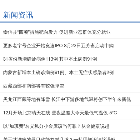
新闻资讯
崇信县“四项”措施靶向发力 促进新业态群体充分就业
更多老字号企业开始竞速IPO 8月22日五芳斋启动申购
31省份新增确诊病例113例 其中本土病例91例
内蒙古新增本土确诊病例91例、本土无症状感染者2例
西藏西部和南部将有较强降雪
黑龙江西藏等地有降雪 长江中下游多地气温将创下半年来新低
12月开场北京晴天在线 昼夜温差大今天最低气温仅-5℃
以“加班费”名义私分小金库该当何罪？从金健案说起
关于艾滋病的题目你能答对几道？一起用知识消除误解