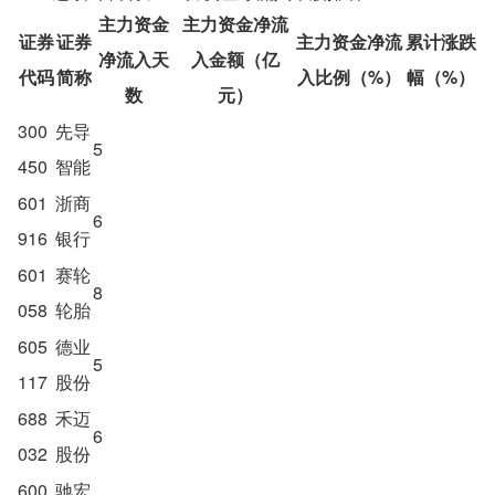
主力资金
主力资金净流
证券
证券
主力资金净流
累计涨跌
净流入天
入金额（亿
代码
简称
入比例（%）
幅（%）
数
元）
300
先导
5
450
智能
601
浙商
6
916
银行
601
赛轮
8
058
轮胎
605
德业
5
117
股份
688
禾迈
6
032
股份
600
驰宏