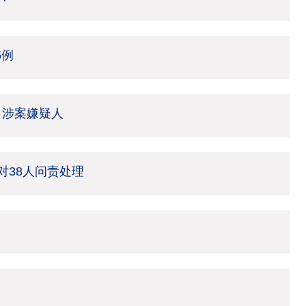
5例
名涉案嫌疑人
 对38人问责处理