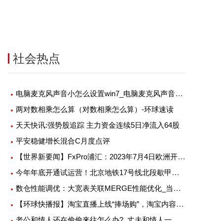
社会热点
电脑麦克风声音小怎么设置win7_电脑麦克风声音小怎么调大
两对数相乘怎么算（对数相乘怎么算）-环球速读
天天快讯:强势股追踪 主力资金连续5日净流入64股
平安稳健增长混合C月度点评
【世界新要闻】FxPro浦汇：2023年7月4日欧洲开市前，每日技术分析
今年年底开通试运营！北京地铁17号线北段歇甲村车辆段进入动车调试阶段
数仓性能调优：大宽表关联MERGE性能优化_当前简讯
【环球快播报】淘宝直播上线“捧场购”，淘宝内容化战略进展如何了？
老公和情人还在偷偷来往怎么办?_丈夫和情人一起上我-天天观天下