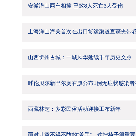
安徽潜山两车相撞 已致8人死亡3人受伤
上海洋山海关首次在出口货运渠道查获夹带
山西忻州古城：一城风华延续千年历史文脉
呼伦贝尔新巴尔虎右旗公布1例无症状感染者
西藏林芝：多彩民俗活动迎接工布新年
面对儿童不得不防的“杀手”，这把椅子很重要