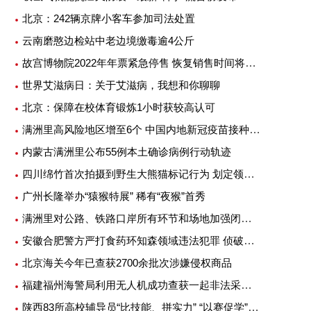
北京：242辆京牌小客车参加司法处置
云南磨憨边检站中老边境缴毒逾4公斤
故宫博物院2022年年票紧急停售 恢复销售时间将另行公告
世界艾滋病日：关于艾滋病，我想和你聊聊
北京：保障在校体育锻炼1小时获较高认可
满洲里高风险地区增至6个 中国内地新冠疫苗接种超25亿剂次
内蒙古满洲里公布55例本土确诊病例行动轨迹
四川绵竹首次拍摄到野生大熊猫标记行为 划定领地或吸引异性
广州长隆举办“猿猴特展” 稀有“夜猴”首秀
满洲里对公路、铁路口岸所有环节和场地加强闭环管理
安徽合肥警方严打食药环知森领域违法犯罪 侦破重特大案件14起
北京海关今年已查获2700余批次涉嫌侵权商品
福建福州海警局利用无人机成功查获一起非法采矿案
陕西83所高校辅导员“比技能、拼实力” “以赛促学”提升专业素质