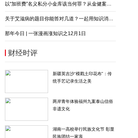
以“加班费”名义私分小金库该当何罪？从金健案说起
关于艾滋病的题目你能答对几道？一起用知识消除误解
那年今日 | 一张漫画涨知识之12月1日
财经时评
新疆英吉沙“模戳土印花布”：传
统手艺记录生活之美
两岸青年体验福州九案泰山信俗
非遗文化
茂物管4.5亿元收购首置物业服务
旭辉控股回应大裁员：正考虑对
湖南一高校举行民族文化节 彰显
100%股权
谣者采取必要措施
民族团结一家亲