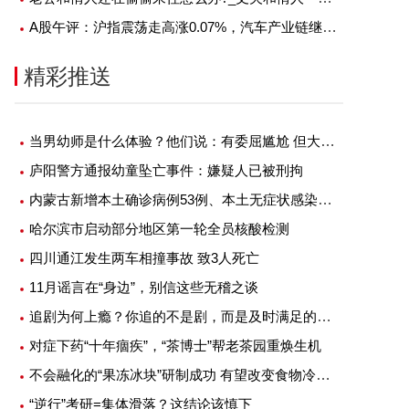
A股午评：沪指震荡走高涨0.07%，汽车产业链继续大涨-每日焦点
精彩推送
当男幼师是什么体验？他们说：有委屈尴尬 但大部分是幸福
庐阳警方通报幼童坠亡事件：嫌疑人已被刑拘
内蒙古新增本土确诊病例53例、本土无症状感染者1例
哈尔滨市启动部分地区第一轮全员核酸检测
四川通江发生两车相撞事故 致3人死亡
11月谣言在“身边”，别信这些无稽之谈
追剧为何上瘾？你追的不是剧，而是及时满足的快感
对症下药“十年痼疾”，“茶博士”帮老茶园重焕生机
不会融化的“果冻冰块”研制成功 有望改变食物冷藏方式
“逆行”考研=集体滑落？这结论该慎下