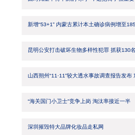
新增“53+1” 内蒙古累计本土确诊病例增至18
昆明公安打击破坏生物多样性犯罪 抓获130
山西朔州“11·11”较大透水事故调查报告发布
“海关国门小卫士”竞争上岗 淘汰率接近一半
深圳摧毁特大品牌化妆品走私网