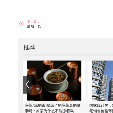
下一篇：
最后一页
推荐
津？葡萄是
凉茶≠凉的茶 喝凉了的凉茶真的健
国家统计局：
康吗？凉茶为什么不能凉着喝
宅销售价格环比