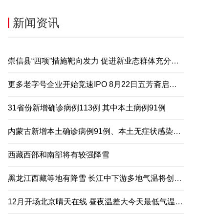
新闻资讯
崇信县“四项”措施靶向发力 促进新业态群体充分就业
更多老字号企业开始竞速IPO 8月22日五芳斋启动申购
31省份新增确诊病例113例 其中本土病例91例
内蒙古新增本土确诊病例91例、本土无症状感染者2例
西藏西部和南部将有较强降雪
黑龙江西藏等地有降雪 长江中下游多地气温将创下半年来新低
12月开场北京晴天在线 昼夜温差大今天最低气温仅-5℃