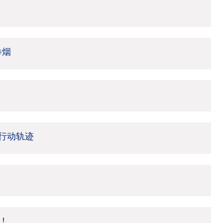
卷烟
行动轨迹
！