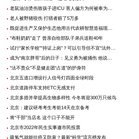
老鼠油治烫伤致孩子进ICU 害人偏方为何被奉为灵丹妙药
老人被野猪咬伤 打猎者赔了5万多
既促进生产又保护生态他用古代农耕智慧造福现代农业
“布鞋奶奶”走了 曾亲自给部队子弟兵送鞋40年
试行“家长学校”“持证上岗”？可以引导但不宜“法外加槛”
成为“南京胖哥”后的日子：见义勇为被捅伤 他说不后悔
“法不责众”不是健走团“占道”的护身符
北京五道口增设行人信号灯四面全绿时段
北京道路停车支持ETC无感支付
北京多措并举提高生物多样性 今冬将迎300万只候鸟
北京：建议研考考生考前14天在京备考
将“干部”当店名 这个口子不能开
北京市2022年民生实事邀市民投票
吸氢气就能抗癌又防衰？最新“科学”流言榜发布