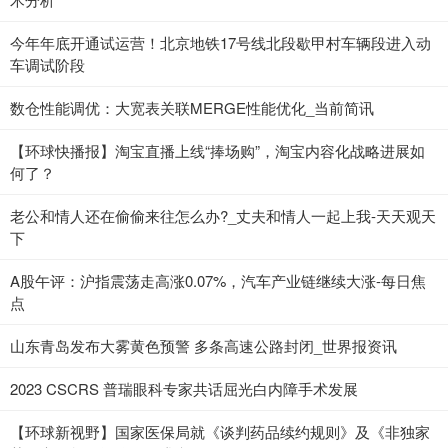
今年年底开通试运营！北京地铁17号线北段歇甲村车辆段进入动
车调试阶段
数仓性能调优：大宽表关联MERGE性能优化_当前简讯
【环球快播报】淘宝直播上线“捧场购”，淘宝内容化战略进展如
何了？
老公和情人还在偷偷来往怎么办?_丈夫和情人一起上我-天天观天
下
A股午评：沪指震荡走高涨0.07%，汽车产业链继续大涨-每日焦
点
山东青岛发布大雾黄色预警 多条高速公路封闭_世界报资讯
2023 CSCRS 普瑞眼科专家共话屈光白内障手术发展
【环球新视野】国家医保局就《谈判药品续约规则》及《非独家