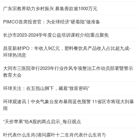
广东宗教界助力乡村振兴 募集善款逾1000万元
PIMCO首席投资官：为全球经济“硬着陆”做准备
长沙市2023-2024学年度公益培训课程介绍|重点聚焦
昌亚新材IPO：年收入9亿元，塑料餐饮具产品收入占比超九成-
环球热消息
大同市三医院举行2023年行业作风专项整治工作动员部署暨警示
教育大会
环球关注：在五指山脚下，藏着“致富密码”
环球观速讯丨中央气象台发布暴雨蓝色预警 11省区市将现大到暴
雨
“天价苹果”给A股的两点启示_每日观点
叶代表什么生肖(请问露叶十二生肖代表什么生肖?)