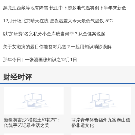
黑龙江西藏等地有降雪 长江中下游多地气温将创下半年来新低
12月开场北京晴天在线 昼夜温差大今天最低气温仅-5℃
以“加班费”名义私分小金库该当何罪？从金健案说起
关于艾滋病的题目你能答对几道？一起用知识消除误解
那年今日 | 一张漫画涨知识之12月1日
财经时评
新疆英吉沙“模戳土印花布”：
两岸青年体验福州九案泰山信
传统手艺记录生活之美
俗非遗文化