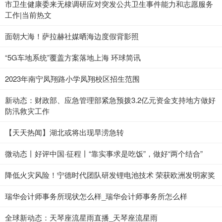
市卫生健康委来无棣调研应对突发公共卫生事件能力和志愿服务
工作|当前热文
面朝大海！萨拉赫社媒晒海边度假背影照
“5G车地系统”覆盖方案落地上海 环球简讯
2023年南宁凤翔路小学凤翔校区招生范围
新动态：财政部、应急管理部紧急预拨3.2亿元资金支持地方做好
防汛救灾工作
【天天热闻】湖北或将出现旱涝急转
微动态丨好评中国·征程丨“靠实事求是吃饭”，做好“两个结合”
降低火灾风险！宁德时代团队研发锂电池技术 荣获欧洲发明家奖
瑞华会计师事务所现状怎么样_瑞华会计师事务所怎么样
全球新动态：天琴座流星雨直播_天琴座流星雨