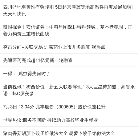
（2023年7月3日）_当前热点
四川盆地至黄淮有强降雨 5日起京津冀等地高温将再度发展加强|
天天时快讯
研报掘金丨安信证券：中科星图深耕特种领域，基本盘稳固，正
着力构筑三重增长曲线
突击分红+关联交易 迪嘉药业上市几多胜算 观热点
先通医药完成超11亿元新一轮融资
一得： 鸡虫得失何时了
当前视讯！梅西价值，新五大联赛浮现！3大巨星待加盟，高管承
诺，坏C罗美梦
7月3日 13:04分 兆丰股份（300695）股价快速拉升
世界热议:服务不间断 持续助力高校毕业生就业
猪肉香菇胡萝卜饺子馅做法大全 胡萝卜饺子馅做法大全