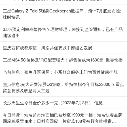
三星Galaxy Z Fold 5现身Geekbench数据库，预计7月底发布|全
球时快讯
3.5%预定利率寿险停售？理财经理：未接到监管通知，已有产品
陆续退出
重庆西扩成都东进，川渝共促双城中部组团发展
三星M34 5G价格及详细配置曝光！起售价或为1600元_世界快播
当前信息：嘉鱼县医保局：心系群众服务上门为百姓健康护航
焦点信息:光大证券港股Q3策略：维持恒指今年目标23000点 重点
留意复苏及收息两大主题
长沙周生生今日金价多少一克（2023年7月3日） 信息
今日导读：知名超市泡面桶已被炒至1999元一桶；知名快餐品牌
回应鸡腿冒血水；日料店回应一片蜜瓜138元被顾客吐槽贵