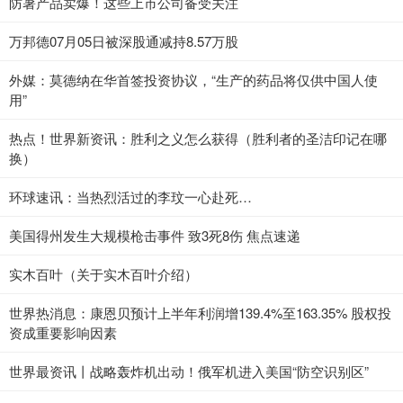
防暑产品卖爆！这些上市公司备受关注
万邦德07月05日被深股通减持8.57万股
外媒：莫德纳在华首签投资协议，“生产的药品将仅供中国人使
用”
热点！世界新资讯：胜利之义怎么获得（胜利者的圣洁印记在哪
换）
环球速讯：当热烈活过的李玟一心赴死…
美国得州发生大规模枪击事件 致3死8伤 焦点速递
实木百叶（关于实木百叶介绍）
世界热消息：康恩贝预计上半年利润增139.4%至163.35% 股权投
资成重要影响因素
世界最资讯丨战略轰炸机出动！俄军机进入美国“防空识别区”