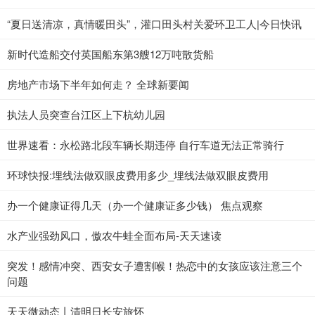
“夏日送清凉，真情暖田头”，灌口田头村关爱环卫工人|今日快讯
新时代造船交付英国船东第3艘12万吨散货船
房地产市场下半年如何走？ 全球新要闻
执法人员突查台江区上下杭幼儿园
世界速看：永松路北段车辆长期违停 自行车道无法正常骑行
环球快报:埋线法做双眼皮费用多少_埋线法做双眼皮费用
办一个健康证得几天（办一个健康证多少钱） 焦点观察
水产业强劲风口，傲农牛蛙全面布局-天天速读
突发！感情冲突、西安女子遭割喉！热恋中的女孩应该注意三个
问题
天天微动态丨清明日长安旅怀