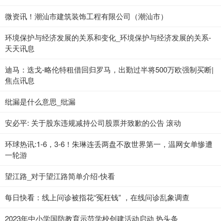
微资讯！潮汕市建筑装饰工程有限公司（潮汕市）
环境保护与经济发展的关系和变化_环境保护与经济发展的关系-
天天讯息
迪马：迭戈-略伦特租借回归罗马，出勤过半将500万欧强制买断|
焦点讯息
纰漏是什么意思_纰漏
安必平: 关于股东违规减持公司股票并致歉的公告 滚动
环球热讯:1-6，3-6！朱琳连丢两盘不敌世界第一，温网女单惨遭
一轮游
望江路_对于望江路简单介绍-快看
每日快看：线上问诊被指花“冤枉钱” ，在线问诊乱象调查
2023年中小学国防教育示范学校创建活动启动 热头条