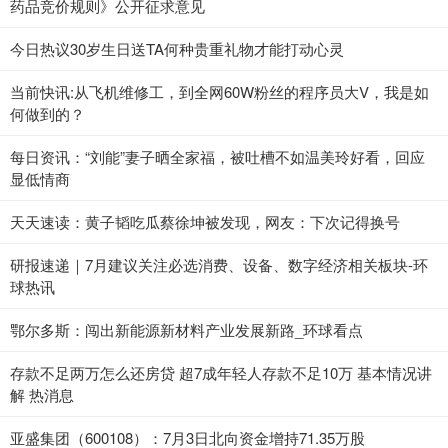
药品竞价规则》公开征求意见
今日热议30岁生日送TA何种贵重礼物才能打动心灵
当前快讯:从飞机维修工，到全网60W粉丝的程序员大V，我是如
何做到的？
每日资讯：“刘能”妻子晒全家福，被吐槽不如温美玲好看，回应
显低情商
天天速读：黄子韬吃瓜蔡徐坤被发现，网友：下次记得换号
研报速递｜7月建议关注必选消费、设备、数字经济相关板块-环
球热讯
鄂尔多斯：闯出新能源新材料产业发展新路_环球看点
存款不足两万怎么还房贷 超7成年轻人存款不足10万 基本情况讲
解 热消息
亚盛集团（600108）：7月3日北向资金增持71.35万股