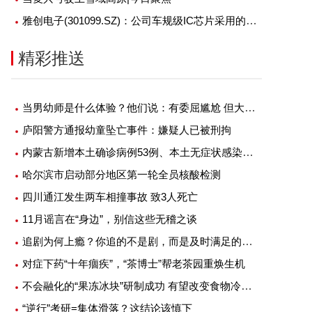
-06-20
2022-06-20
雅创电子(301099.SZ)：公司车规级IC芯片采用的BCD 180nm的工艺，暂时无需采用cpo技术或先进封测技术
精彩推送
当男幼师是什么体验？他们说：有委屈尴尬 但大部分是幸福
庐阳警方通报幼童坠亡事件：嫌疑人已被刑拘
内蒙古新增本土确诊病例53例、本土无症状感染者1例
哈尔滨市启动部分地区第一轮全员核酸检测
四川通江发生两车相撞事故 致3人死亡
11月谣言在“身边”，别信这些无稽之谈
追剧为何上瘾？你追的不是剧，而是及时满足的快感
对症下药“十年痼疾”，“茶博士”帮老茶园重焕生机
不会融化的“果冻冰块”研制成功 有望改变食物冷藏方式
“逆行”考研=集体滑落？这结论该慎下