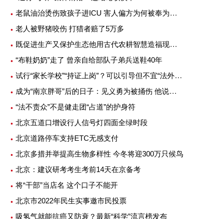
老鼠油治烫伤致孩子进ICU 害人偏方为何被奉为灵丹妙药
老人被野猪咬伤 打猎者赔了5万多
既促进生产又保护生态他用古代农耕智慧造福现代农业
“布鞋奶奶”走了 曾亲自给部队子弟兵送鞋40年
试行“家长学校”“持证上岗”？可以引导但不宜“法外加槛”
成为“南京胖哥”后的日子：见义勇为被捅伤 他说不后悔
“法不责众”不是健走团“占道”的护身符
北京五道口增设行人信号灯四面全绿时段
北京道路停车支持ETC无感支付
北京多措并举提高生物多样性 今冬将迎300万只候鸟
北京：建议研考考生考前14天在京备考
将“干部”当店名 这个口子不能开
北京市2022年民生实事邀市民投票
吸氢气就能抗癌又防衰？最新“科学”流言榜发布