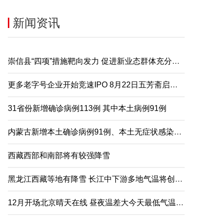
新闻资讯
崇信县“四项”措施靶向发力 促进新业态群体充分就业
更多老字号企业开始竞速IPO 8月22日五芳斋启动申购
31省份新增确诊病例113例 其中本土病例91例
内蒙古新增本土确诊病例91例、本土无症状感染者2例
西藏西部和南部将有较强降雪
黑龙江西藏等地有降雪 长江中下游多地气温将创下半年来新低
12月开场北京晴天在线 昼夜温差大今天最低气温仅-5℃