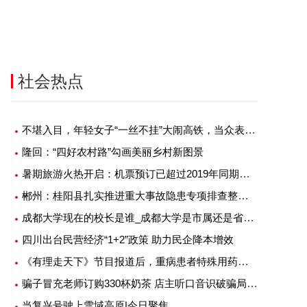
社会热点
不堪入目，年轻女子“一丝不挂”大闹高铁，当众表演全裸劈叉
隆回：“四好农村路”勾画美丽乡村新图景
暑期旅游火热开启：机票预订已超过2019年同期七成 长线游热度飙升
郴州：桂阳县扎实推进重大事故隐患专项排查整治工作走深走实
成都大学现在的校长是谁_成都大学是市属还是省属 成都大学的校长的行政级别是什么 _360
四川出台民营经济“1+2”政策 助力民企降本增效
《有理走天下》节目报道后，重病患者特殊用药问题迅速解决！
骗子冒充老师订购330杯奶茶 店主听口音识破骗局_全球观天下
茂物管4.5亿元收购首置物业服务
旭辉控股回应大裁员：正考虑对
100%股权
谣者采取必要措施
当复兴号驶上雪域高原|今日聚焦