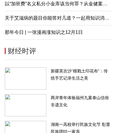
以“加班费”名义私分小金库该当何罪？从金健案说起
关于艾滋病的题目你能答对几道？一起用知识消除误解
那年今日 | 一张漫画涨知识之12月1日
财经时评
新疆英吉沙“模戳土印花布”：传
统手艺记录生活之美
两岸青年体验福州九案泰山信俗
非遗文化
湖南一高校举行民族文化节 彰显
民族团结一家亲