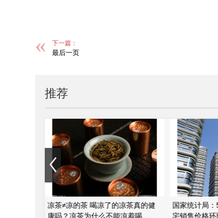
下一篇：
最后一页
推荐
津？葡萄是
凉茶≠凉的茶 喝凉了的凉茶真的健
国家统计局：
康吗？凉茶为什么不能凉着喝
宅销售价格环比