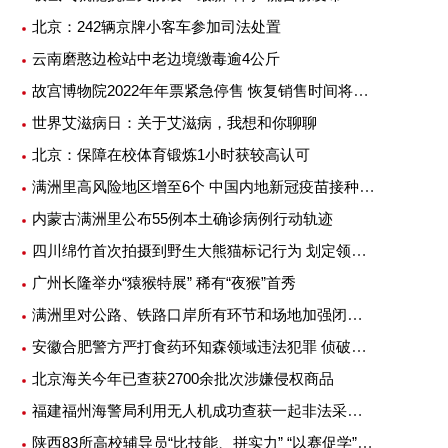
北京：242辆京牌小客车参加司法处置
云南磨憨边检站中老边境缴毒逾4公斤
故宫博物院2022年年票紧急停售 恢复销售时间将另行公告
世界艾滋病日：关于艾滋病，我想和你聊聊
北京：保障在校体育锻炼1小时获较高认可
满洲里高风险地区增至6个 中国内地新冠疫苗接种超25亿剂次
内蒙古满洲里公布55例本土确诊病例行动轨迹
四川绵竹首次拍摄到野生大熊猫标记行为 划定领地或吸引异性
广州长隆举办“猿猴特展” 稀有“夜猴”首秀
满洲里对公路、铁路口岸所有环节和场地加强闭环管理
安徽合肥警方严打食药环知森领域违法犯罪 侦破重特大案件14起
北京海关今年已查获2700余批次涉嫌侵权商品
福建福州海警局利用无人机成功查获一起非法采矿案
陕西83所高校辅导员“比技能、拼实力” “以赛促学”提升专业素质