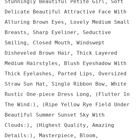
Stunningly Beautiful Petite Girl, Soft
Delicate Beautiful Attractive Face With
Alluring Brown Eyes, Lovely Medium Small
Breasts, Sharp Eyeliner, Seductive
Smiling, Closed Mouth, Windswept
Disheveled Brown Hair, Thick Layered
Medium Hairstyles, Blush Eyeshadow With
Thick Eyelashes, Parted Lips, Oversized
Straw Sun Hat, Single Ribbon Bow, White
Rustic One-piece Dress Long, (Flutter In
The Wind:), (Ripe Yellow Rye Field Under
Beautiful Summer Sunset Sky With
Clouds:), (Highest Quality, Amazing
Details:), Masterpiece, Bloom,