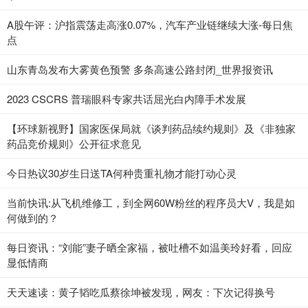
A股午评：沪指震荡走高涨0.07%，汽车产业链继续大涨-每日焦
点
山东青岛发布大雾黄色预警 多条高速公路封闭_世界报资讯
2023 CSCRS 普瑞眼科专家共话屈光白内障手术发展
【环球新视野】国家医保局就《谈判药品续约规则》及《非独家
药品竞价规则》公开征求意见
今日热议30岁生日送TA何种贵重礼物才能打动心灵
当前快讯:从飞机维修工，到全网60W粉丝的程序员大V，我是如
何做到的？
每日资讯：“刘能”妻子晒全家福，被吐槽不如温美玲好看，回应
显低情商
天天速读：黄子韬吃瓜蔡徐坤被发现，网友：下次记得换号