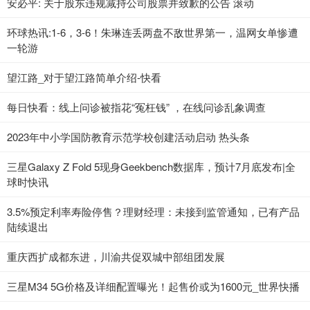
安必平: 关于股东违规减持公司股票并致歉的公告 滚动
环球热讯:1-6，3-6！朱琳连丢两盘不敌世界第一，温网女单惨遭
一轮游
望江路_对于望江路简单介绍-快看
每日快看：线上问诊被指花“冤枉钱” ，在线问诊乱象调查
2023年中小学国防教育示范学校创建活动启动 热头条
三星Galaxy Z Fold 5现身Geekbench数据库，预计7月底发布|全
球时快讯
3.5%预定利率寿险停售？理财经理：未接到监管通知，已有产品
陆续退出
重庆西扩成都东进，川渝共促双城中部组团发展
三星M34 5G价格及详细配置曝光！起售价或为1600元_世界快播