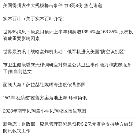
美国得州发生大规模枪击事件 致3死8伤 焦点速递
实木百叶（关于实木百叶介绍）
世界热消息：康恩贝预计上半年利润增139.4%至163.35% 股权投
资成重要影响因素
世界最资讯丨战略轰炸机出动！俄军机进入美国“防空识别区”
市卫生健康委来无棣调研应对突发公共卫生事件能力和志愿服务
工作|当前热文
面朝大海！萨拉赫社媒晒海边度假背影照
“5G车地系统”覆盖方案落地上海 环球简讯
2023年南宁凤翔路小学凤翔校区招生范围
新动态：财政部、应急管理部紧急预拨3.2亿元资金支持地方做好
防汛救灾工作