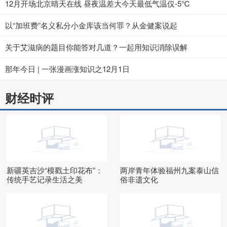
12月开场北京晴天在线 昼夜温差大今天最低气温仅-5℃
以“加班费”名义私分小金库该当何罪？从金健案说起
关于艾滋病的题目你能答对几道？一起用知识消除误解
那年今日 | 一张漫画涨知识之12月1日
财经时评
新疆英吉沙“模戳土印花布”：
两岸青年体验福州九案泰山信
传统手艺记录生活之美
俗非遗文化