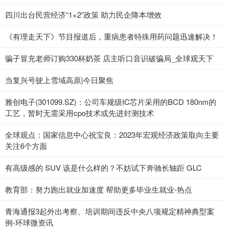
四川出台民营经济“1+2”政策 助力民企降本增效
《有理走天下》节目报道后，重病患者特殊用药问题迅速解决！
骗子冒充老师订购330杯奶茶 店主听口音识破骗局_全球观天下
当复兴号驶上雪域高原|今日聚焦
雅创电子(301099.SZ)：公司车规级IC芯片采用的BCD 180nm的
工艺，暂时无需采用cpo技术或先进封测技术
全球观点：国家信息中心祝宝良：2023年宏观经济政策取向主要
关注6个方面
有高级感的 SUV 该是什么样的？不妨试下奔驰长轴距 GLC
教育部：努力跑出就业加速度 帮助更多毕业生就业-热点
青海通报3起外出考察、培训期间违反中央八项规定精神典型案
例-环球微资讯