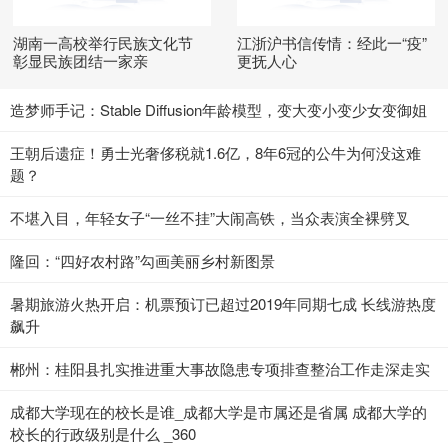
湖南一高校举行民族文化节
江浙沪书信传情：经此一“疫”
彰显民族团结一家亲
更抚人心
造梦师手记：Stable Diffusion年龄模型，变大变小变少女变御姐
王朝后遗症！勇士光奢侈税就1.6亿，8年6冠的公牛为何没这难
题？
不堪入目，年轻女子“一丝不挂”大闹高铁，当众表演全裸劈叉
隆回：“四好农村路”勾画美丽乡村新图景
暑期旅游火热开启：机票预订已超过2019年同期七成 长线游热度
飙升
郴州：桂阳县扎实推进重大事故隐患专项排查整治工作走深走实
成都大学现在的校长是谁_成都大学是市属还是省属 成都大学的
校长的行政级别是什么 _360