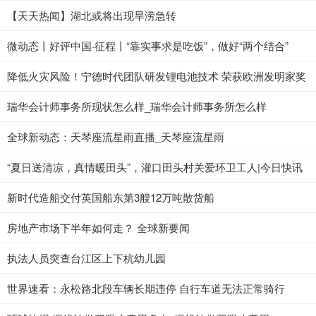
【天天热闻】湖北或将出现旱涝急转
微动态丨好评中国·征程丨“靠实事求是吃饭”，做好“两个结合”
降低火灾风险！宁德时代团队研发锂电池技术 荣获欧洲发明家奖
瑞华会计师事务所现状怎么样_瑞华会计师事务所怎么样
全球新动态：天琴座流星雨直播_天琴座流星雨
“夏日送清凉，真情暖田头”，灌口田头村关爱环卫工人|今日快讯
新时代造船交付英国船东第3艘12万吨散货船
房地产市场下半年如何走？ 全球新要闻
执法人员突查台江区上下杭幼儿园
世界速看：永松路北段车辆长期违停 自行车道无法正常骑行