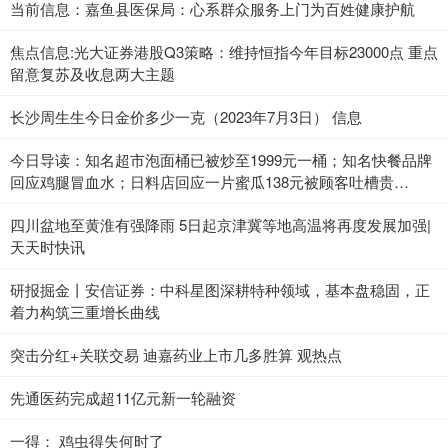
当前信息：嘉鱼县医保局：心系群众服务上门为百姓健康护航
焦点信息:光大证券港股Q3策略：维持恒指今年目标23000点 重点
留意复苏及收息两大主题
长沙周生生今日金价多少一克（2023年7月3日） 信息
今日导读：知名超市泡面桶已被炒至1999元一桶；知名快餐品牌
回应鸡腿冒血水；日料店回应一片蜜瓜138元被顾客吐槽贵
（2023年7月3日）_当前热点
四川盆地至黄淮有强降雨 5日起京津冀等地高温将再度发展加强|
天天时快讯
研报掘金丨安信证券：中科星图深耕特种领域，基本盘稳固，正
着力构筑三重增长曲线
突击分红+关联交易 迪嘉药业上市几多胜算 观热点
先通医药完成超11亿元新一轮融资
一得： 鸡虫得失何时了