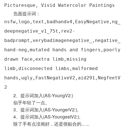
Picturesque, Vivid Watercolor Paintings
负面提示词：
nsfw,logo,text,badhandv4,EasyNegative,ng_
deepnegative_v1_75t,rev2-
badprompt,verybadimagenegative_,negative_
hand-neg,mutated hands and fingers,poorly
drawn face,extra limb,missing
limb,disconnected limbs,malformed
hands,ugly,FastNegativeV2,aid291,NegfeetV
2
2、提示词加入(AS-YoungV2:)
似乎年轻了一点。
3、提示词加入(AS-YoungerV2:),
4、提示词加入(AS-YoungestV2:),
除了手有点没画好，还是很贴合的... ...