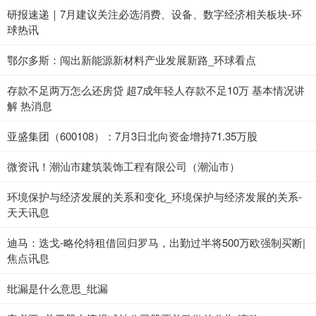
研报速递｜7月建议关注必选消费、设备、数字经济相关板块-环
球热讯
鄂尔多斯：闯出新能源新材料产业发展新路_环球看点
存款不足两万怎么还房贷 超7成年轻人存款不足10万 基本情况讲
解 热消息
亚盛集团（600108）：7月3日北向资金增持71.35万股
微资讯！潮汕市建筑装饰工程有限公司（潮汕市）
环境保护与经济发展的关系和变化_环境保护与经济发展的关系-
天天讯息
迪马：迭戈-略伦特租借回归罗马，出勤过半将500万欧强制买断|
焦点讯息
纰漏是什么意思_纰漏