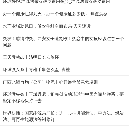
环球快报:埋线法做双眼皮费用多少_埋线法做双眼皮费用
办一个健康证得几天（办一个健康证多少钱） 焦点观察
水产业强劲风口，傲农牛蛙全面布局-天天速读
突发！感情冲突、西安女子遭割喉！热恋中的女孩应该注意三个
问题
天天微动态丨清明日长安旅怀
环球微头条丨青檀手串怎么盘_青檀
广西北海市局（公司）物流中心开展全员急救培训
环球微头条丨玉城丹尼：祖先创造的琉球与中国之间的联系，要
坚定不移地保持下去
世界快播：国家能源局局长：进一步推进能源法、电力法、煤炭
法、可再生能源法等制修订