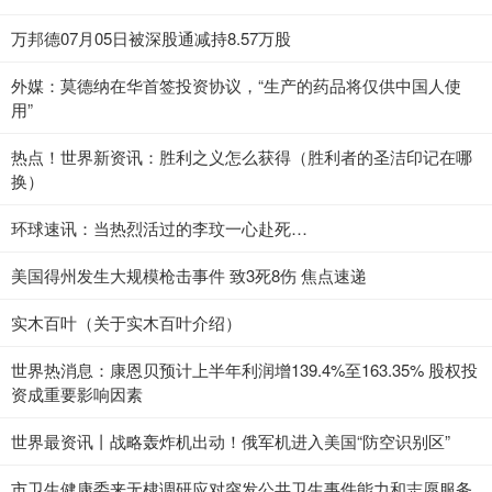
万邦德07月05日被深股通减持8.57万股
外媒：莫德纳在华首签投资协议，“生产的药品将仅供中国人使
用”
热点！世界新资讯：胜利之义怎么获得（胜利者的圣洁印记在哪
换）
环球速讯：当热烈活过的李玟一心赴死…
美国得州发生大规模枪击事件 致3死8伤 焦点速递
实木百叶（关于实木百叶介绍）
世界热消息：康恩贝预计上半年利润增139.4%至163.35% 股权投
资成重要影响因素
世界最资讯丨战略轰炸机出动！俄军机进入美国“防空识别区”
市卫生健康委来无棣调研应对突发公共卫生事件能力和志愿服务