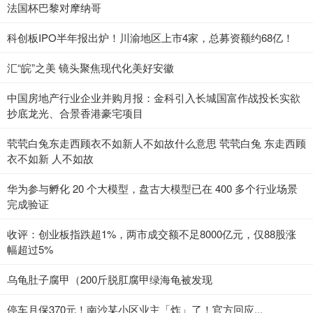
法国杯巴黎对摩纳哥
科创板IPO半年报出炉！川渝地区上市4家，总募资额约68亿！
汇“皖”之美 镜头聚焦现代化美好安徽
中国房地产行业企业并购月报：金科引入长城国富作战投长实欲
抄底龙光、合景香港豪宅项目
茕茕白兔东走西顾衣不如新人不如故什么意思 茕茕白兔 东走西顾
衣不如新 人不如故
华为参与孵化 20 个大模型，盘古大模型已在 400 多个行业场景
完成验证
收评：创业板指跌超1%，两市成交额不足8000亿元，仅88股涨
幅超过5%
乌龟肚子腐甲（200斤脱肛腐甲绿海龟被发现
停车月保370元！南沙某小区业主「炸」了！官方回应...