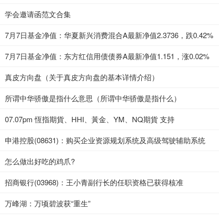
学会邀请函范文合集
7月7日基金净值：华夏新兴消费混合A最新净值2.3736，跌0.42%
7月7日基金净值：东方红信用债债券A最新净值1.151，涨0.02%
真皮方向盘（关于真皮方向盘的基本详情介绍）
所谓中华骄傲是指什么意思（所谓中华骄傲是指什么）
07.07pm 恆指期貨、HHI、黃金、YM、NQ期貨 支持
申港控股(08631)：购买企业资源规划系统及高级驾驶辅助系统
怎么做出好吃的鸡爪?
招商银行(03968)：王小青副行长的任职资格已获得核准
万峰湖：万顷碧波获“重生”