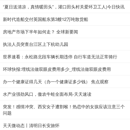
“夏日送清凉，真情暖田头”，灌口田头村关爱环卫工人|今日快讯
新时代造船交付英国船东第3艘12万吨散货船
房地产市场下半年如何走？ 全球新要闻
执法人员突查台江区上下杭幼儿园
世界速看：永松路北段车辆长期违停 自行车道无法正常骑行
环球快报:埋线法做双眼皮费用多少_埋线法做双眼皮费用
办一个健康证得几天（办一个健康证多少钱） 焦点观察
水产业强劲风口，傲农牛蛙全面布局-天天速读
突发！感情冲突、西安女子遭割喉！热恋中的女孩应该注意三个
问题
天天微动态丨清明日长安旅怀