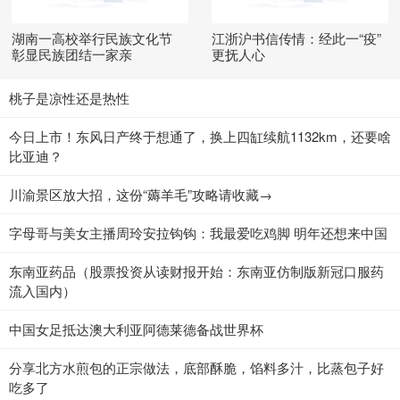
湖南一高校举行民族文化节
江浙沪书信传情：经此一“疫”
彰显民族团结一家亲
更抚人心
桃子是凉性还是热性
今日上市！东风日产终于想通了，换上四缸续航1132km，还要啥
比亚迪？
川渝景区放大招，这份“薅羊毛”攻略请收藏→
字母哥与美女主播周玲安拉钩钩：我最爱吃鸡脚 明年还想来中国
东南亚药品（股票投资从读财报开始：东南亚仿制版新冠口服药
流入国内）
中国女足抵达澳大利亚阿德莱德备战世界杯
分享北方水煎包的正宗做法，底部酥脆，馅料多汁，比蒸包子好
吃多了