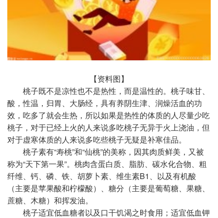
【资料图】
桃子既不是凉性也不是热性，而是温性的。桃子味甘、
酸，性温，归胃、大肠经，具有养阴生津、润燥活血的功
效，吃多了就会生热，所以如果是热性的体质的人尽量少吃
桃子，对于已经上火的人来说多吃桃子无异于火上浇油，但
对于虚寒体质的人来说多吃些桃子无疑是补寒佳品。
桃子素有“寿桃”和“仙桃”的美称，因其肉质鲜美，又被
称为“天下第一果”。桃肉含蛋白质、脂肪、碳水化合物、粗
纤维、钙、磷、铁、胡萝卜素、维生素B1、以及有机酸
（主要是苹果酸和柠檬酸）、糖分（主要是葡萄糖、果糖、
蔗糖、木糖）和挥发油。
桃子适宜低血糖者以及口干饥渴之时食用；适宜低血钾