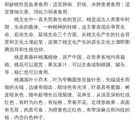
和缺铁性贫血者食用；适宜肺病、肝病、水肿患者食用；适
宜胃纳欠香、消化力弱者食用。
桃文化中一直关照着生命的意识。桃是远古人类童年时
期，生命的载体、一种精神的转移，这主要表现在孕育生
命、庇佑生命、延续生命三个方面。从桃文化产生的社会背
景和文化土壤起笔，追溯了桃文化产生的原生文化土壤即图
腾崇拜和生殖信仰。
桃是蔷薇科桃属植物，原产中国，在世界各地均有栽
植。桃花可以观赏，果实多汁，可以生食或制桃脯、罐头
等，核仁也可以食用。
桃属落叶小乔木，叶为窄椭圆形至披针形，先端成长而
细的尖端，边缘有细齿，暗绿色有光泽，叶基具有蜜腺。树
皮暗灰色，随年龄增长出现裂缝。花单生，从淡至深粉红或
红色，有时为白色，有短柄，早春开花。近球形核果，表面
有毛茸，肉质可食，为橙黄色泛红色，有带深麻点和沟纹的
核，内含白色种子。