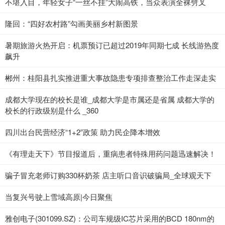
不堪入目，年轻女子“一丝不挂”大闹高铁，当众表演全裸劈叉
隆回：“四好农村路”勾画美丽乡村新图景
暑期旅游火热开启：机票预订已超过2019年同期七成 长线游热度
飙升
郴州：桂阳县扎实推进重大事故隐患专项排查整治工作走深走实
成都大学现在的校长是谁_成都大学是市属还是省属 成都大学的
校长的行政级别是什么 _360
四川出台民营经济“1+2”政策 助力民企降本增效
《有理走天下》节目报道后，重病患者特殊用药问题迅速解决！
骗子冒充老师订购330杯奶茶 店主听口音识破骗局_全球观天下
当复兴号驶上雪域高原|今日聚焦
雅创电子(301099.SZ)：公司车规级IC芯片采用的BCD 180nm的