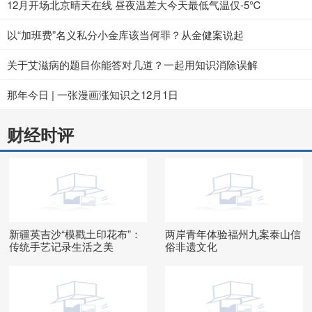
12月开场北京晴天在线 昼夜温差大今天最低气温仅-5℃
以“加班费”名义私分小金库该当何罪？从金健案说起
关于艾滋病的题目你能答对几道？一起用知识消除误解
那年今日 | 一张漫画涨知识之12月1日
财经时评
新疆英吉沙“模戳土印花布”：
两岸青年体验福州九案泰山信
传统手艺记录生活之美
俗非遗文化