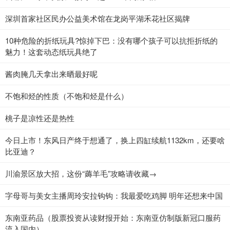
深圳首家社区民办公益美术馆在龙岗平湖禾花社区揭牌
10种危险的折纸玩具?惊掉下巴：没有哪个孩子可以抗拒折纸的
魅力！这套动态纸玩具绝了
酱肉腌几天拿出来晒最好呢
不饱和烃的性质（不饱和烃是什么）
桃子是凉性还是热性
今日上市！东风日产终于想通了，换上四缸续航1132km，还要啥
比亚迪？
川渝景区放大招，这份“薅羊毛”攻略请收藏→
字母哥与美女主播周玲安拉钩钩：我最爱吃鸡脚 明年还想来中国
东南亚药品（股票投资从读财报开始：东南亚仿制版新冠口服药
流入国内）