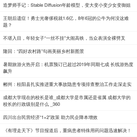
造梦师手记：Stable Diffusion年龄模型，变大变小变少女变御姐
王朝后遗症！勇士光奢侈税就1.6亿，8年6冠的公牛为何没这难
题？
不堪入目，年轻女子“一丝不挂”大闹高铁，当众表演全裸劈叉
隆回：“四好农村路”勾画美丽乡村新图景
暑期旅游火热开启：机票预订已超过2019年同期七成 长线游热度
飙升
郴州：桂阳县扎实推进重大事故隐患专项排查整治工作走深走实
成都大学现在的校长是谁_成都大学是市属还是省属 成都大学的
校长的行政级别是什么 _360
四川出台民营经济“1+2”政策 助力民企降本增效
《有理走天下》节目报道后，重病患者特殊用药问题迅速解决！