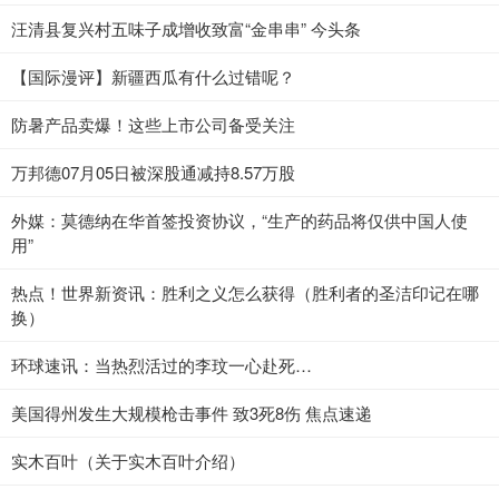
汪清县复兴村五味子成增收致富“金串串” 今头条
【国际漫评】新疆西瓜有什么过错呢？
防暑产品卖爆！这些上市公司备受关注
万邦德07月05日被深股通减持8.57万股
外媒：莫德纳在华首签投资协议，“生产的药品将仅供中国人使
用”
热点！世界新资讯：胜利之义怎么获得（胜利者的圣洁印记在哪
换）
环球速讯：当热烈活过的李玟一心赴死…
美国得州发生大规模枪击事件 致3死8伤 焦点速递
实木百叶（关于实木百叶介绍）