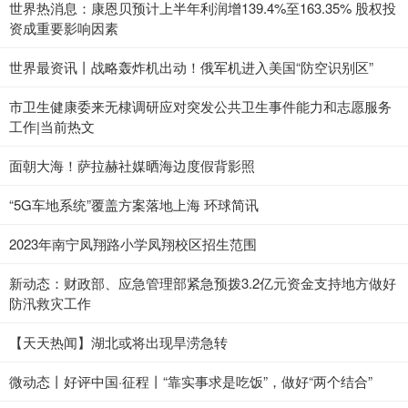
世界热消息：康恩贝预计上半年利润增139.4%至163.35% 股权投
资成重要影响因素
世界最资讯丨战略轰炸机出动！俄军机进入美国“防空识别区”
市卫生健康委来无棣调研应对突发公共卫生事件能力和志愿服务
工作|当前热文
面朝大海！萨拉赫社媒晒海边度假背影照
“5G车地系统”覆盖方案落地上海 环球简讯
2023年南宁凤翔路小学凤翔校区招生范围
新动态：财政部、应急管理部紧急预拨3.2亿元资金支持地方做好
防汛救灾工作
【天天热闻】湖北或将出现旱涝急转
微动态丨好评中国·征程丨“靠实事求是吃饭”，做好“两个结合”