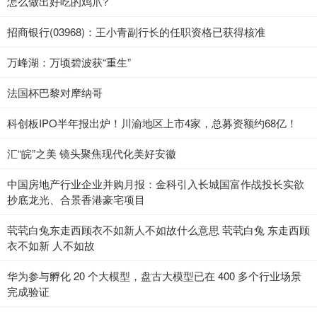
怎么做出好吃的鸡爪?
招商银行(03968)：王小青副行长的任职资格已获得核准
万峰湖：万顷碧波获“重生”
法国杯巴黎对摩纳哥
科创板IPO半年报出炉！川渝地区上市4家，总募资额约68亿！
汇“皖”之美 镜头聚焦现代化美好安徽
中国房地产行业企业并购月报：金科引入长城国富作战投长实欲
抄底龙光、合景香港豪宅项目
茕茕白兔东走西顾衣不如新人不如故什么意思 茕茕白兔 东走西顾
衣不如新 人不如故
华为参与孵化 20 个大模型，盘古大模型已在 400 多个行业场景
完成验证