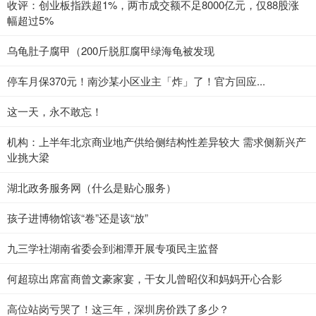
收评：创业板指跌超1%，两市成交额不足8000亿元，仅88股涨
幅超过5%
乌龟肚子腐甲（200斤脱肛腐甲绿海龟被发现
停车月保370元！南沙某小区业主「炸」了！官方回应...
这一天，永不敢忘！
机构：上半年北京商业地产供给侧结构性差异较大 需求侧新兴产
业挑大梁
湖北政务服务网（什么是贴心服务）
孩子进博物馆该“卷”还是该“放”
九三学社湖南省委会到湘潭开展专项民主监督
何超琼出席富商曾文豪家宴，干女儿曾昭仪和妈妈开心合影
高位站岗亏哭了！这三年，深圳房价跌了多少？