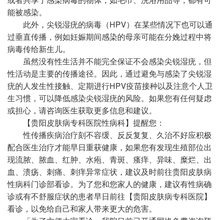
能被感染。
此外，尖锐湿疣的病毒（HPV）在某些情况下也可以通
过垂直传播，例如妊娠期间感染的母亲可能在分娩过程中将
病毒传给新生儿。
虽然没有性生活并不能完全保证不会感染尖锐湿疣，但
性活动是主要的传播途径。因此，通过避免与感染了尖锐湿
疣的人发生性接触、定期进行HPV疫苗接种以及注意个人卫
生习惯，可以降低感染尖锐湿疣的风险。如果您有任何疑虑
或担心，请咨询医生获取更多信息和建议。
【贵阳皮肤病专科医院性病科】提醒您：
性传播疾病治疗刻不容缓、反反复复、久治不好应积极
配合医生治疗才能早日重获健康，如果您有发现生殖部位出
现流脓、脓血、红肿、水疱、青斑、瘙痒、异味、糜烂、出
血、溃疡、刺痛、刺痒异常症状，建议及时前往贵阳皮肤病
性病科门诊部看诊。为了您和您家人的健康，建议有性病确
诊或有不舒服症状的患者早日前往【贵阳皮肤病专科医院】
看诊，以免给自己和家人带来更大的危害。