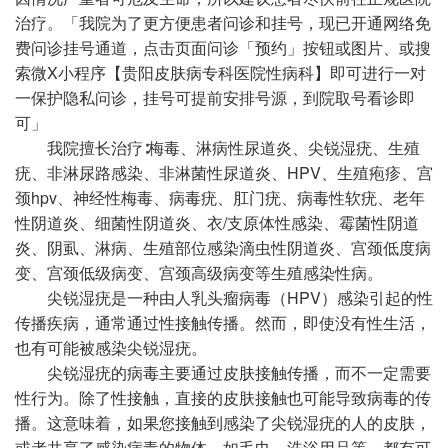
治疗。「我院为了更方便患者问诊和挂号，现已开通网络免
费问诊挂号通道，点击页面问诊「预约」按钮或图片、或搜
索微X小程序【贵阳皮肤病专科医院性病科】即可进行一对
一保护隐私问诊，挂号可提前安排号源，到院取号看诊即
可」
我院擅长治疗∶梅毒、淋病性尿道炎、尖锐湿疣、生殖
疣、非淋尿路感染、非淋菌性尿道炎、HPV、生殖疱疹、宫
颈hpv、神经性梅毒、病毒疣、肛门疣、病毒性软疣、老年
性阴道炎、细菌性阴道炎、衣/支原体性感染、霉菌性阴道
炎、阴虱、淋病、生殖部位感染滴虫性阴道炎、宫颈低度病
变、宫颈低级病变、宫颈高级病变等生殖感染性病。
尖锐湿疣是一种由人乳头瘤病毒（HPV）感染引起的性
传播疾病，通常通过性接触传播。然而，即使没有性生活，
也有可能被感染尖锐湿疣。
尖锐湿疣的病毒主要通过皮肤接触传播，而不一定需要
性行为。除了性接触，直接的皮肤接触也可能导致病毒的传
播。这意味着，如果您接触到感染了尖锐湿疣的人的皮肤，
或者共享了感染病毒的物体，如毛巾、洗浴用品等，都有可