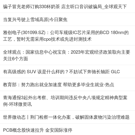
骗子冒充老师订购330杯奶茶 店主听口音识破骗局_全球观天下
当复兴号驶上雪域高原|今日聚焦
雅创电子(301099.SZ)：公司车规级IC芯片采用的BCD 180nm的
工艺，暂时无需采用cpo技术或先进封测技术
全球观点：国家信息中心祝宝良：2023年宏观经济政策取向主要
关注6个方面
有高级感的 SUV 该是什么样的？不妨试下奔驰长轴距 GLC
教育部：努力跑出就业加速度 帮助更多毕业生就业-热点
青海通报3起外出考察、培训期间违反中央八项规定精神典型案
例-环球微资讯
世界微动态丨荆门检察一体化办案，破解固体废物污染治理难题
PCB概念股快速拉升 金安国际涨停