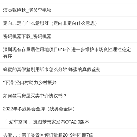
演员张艳秋_演员李艳秋
定向非定向什么意思呀（定向非定向什么意思）
密码机器下载_密码机器
深圳现有存量居住用地项目615个 进一步维护市场良性理性稳定
有序
蜂蜜的真假鉴别用纸巾怎么分辨 蜂蜜的真假鉴别
“下潜”泾口村助力乡村振兴
如何签写房屋买卖中介协议书？
2022年冬残奥会金牌（残奥会金牌）
「 爱车空间 」岚图梦想家发布OTA2.0版本
去哪儿：亲子类景区预订量超2019年同期7倍