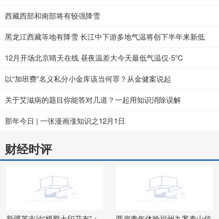
西藏西部和南部将有较强降雪
黑龙江西藏等地有降雪 长江中下游多地气温将创下半年来新低
12月开场北京晴天在线 昼夜温差大今天最低气温仅-5℃
以“加班费”名义私分小金库该当何罪？从金健案说起
关于艾滋病的题目你能答对几道？一起用知识消除误解
那年今日 | 一张漫画涨知识之12月1日
财经时评
新疆英吉沙“模戳土印花布”：
两岸青年体验福州九案泰山信