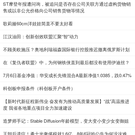
ST摩登年报遭问询，被追问是否存在公司关联方通过虚构货物销
售或以非公允价格向公司销售货物等情况
歌莉娅60cm洋娃娃简直不要太好看
江汉油田：创新创效联盟汇聚“智”动力
不顾美欧施压？奥地利瑞福森国际银行控股推迟撤离俄罗斯计划
在《复仇者联盟》中，为何钢铁侠直到最后都没有使用伊迪丝？
7月6日基金净值：华安成长先锋混合A最新净值1.0385，跌0.47%
科创板申报条件（科创板开户条件）
【新时代新征程新伟业·奋发有为推动高质量发展】“战”高温推进
度 我省各地重点项目全力加速建设
造梦师手记：Stable Diffusion年龄模型，变大变小变少女变御姐
王朝后遗症！勇士光奢侈税就1.6亿，8年6冠的公牛为何没这难