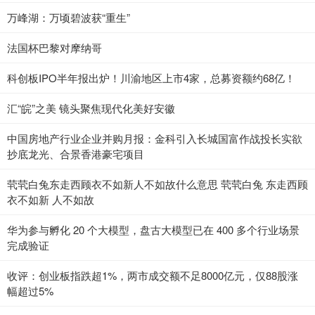
万峰湖：万顷碧波获“重生”
法国杯巴黎对摩纳哥
科创板IPO半年报出炉！川渝地区上市4家，总募资额约68亿！
汇“皖”之美 镜头聚焦现代化美好安徽
中国房地产行业企业并购月报：金科引入长城国富作战投长实欲
抄底龙光、合景香港豪宅项目
茕茕白兔东走西顾衣不如新人不如故什么意思 茕茕白兔 东走西顾
衣不如新 人不如故
华为参与孵化 20 个大模型，盘古大模型已在 400 多个行业场景
完成验证
收评：创业板指跌超1%，两市成交额不足8000亿元，仅88股涨
幅超过5%