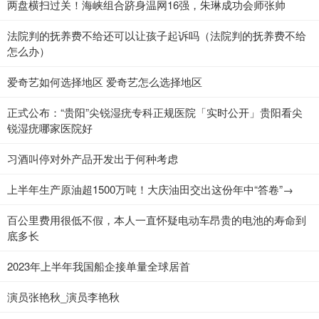
两盘横扫过关！海峡组合跻身温网16强，朱琳成功会师张帅
法院判的抚养费不给还可以让孩子起诉吗（法院判的抚养费不给
怎么办）
爱奇艺如何选择地区 爱奇艺怎么选择地区
正式公布：“贵阳”尖锐湿疣专科正规医院「实时公开」贵阳看尖
锐湿疣哪家医院好
​习酒叫停对外产品开发出于何种考虑
上半年生产原油超1500万吨！大庆油田交出这份年中“答卷”→
百公里费用很低不假，本人一直怀疑电动车昂贵的电池的寿命到
底多长
2023年上半年我国船企接单量全球居首
演员张艳秋_演员李艳秋