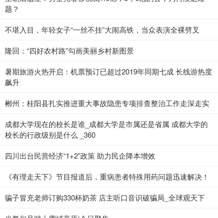
题？
不堪入目，年轻女子“一丝不挂”大闹高铁，当众表演全裸劈叉
隆回：“四好农村路”勾画美丽乡村新图景
暑期旅游火热开启：机票预订已超过2019年同期七成 长线游热度
飙升
郴州：桂阳县扎实推进重大事故隐患专项排查整治工作走深走实
成都大学现在的校长是谁_成都大学是市属还是省属 成都大学的
校长的行政级别是什么 _360
四川出台民营经济“1+2”政策 助力民企降本增效
《有理走天下》节目报道后，重病患者特殊用药问题迅速解决！
骗子冒充老师订购330杯奶茶 店主听口音识破骗局_全球观天下