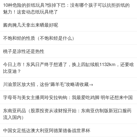
10种危险的折纸玩具?惊掉下巴：没有哪个孩子可以抗拒折纸的
魅力！这套动态纸玩具绝了
酱肉腌几天拿出来晒最好呢
不饱和烃的性质（不饱和烃是什么）
桃子是凉性还是热性
今日上市！东风日产终于想通了，换上四缸续航1132km，还要啥
比亚迪？
川渝景区放大招，这份“薅羊毛”攻略请收藏→
字母哥与美女主播周玲安拉钩钩：我最爱吃鸡脚 明年还想来中国
东南亚药品（股票投资从读财报开始：东南亚仿制版新冠口服药
流入国内）
中国女足抵达澳大利亚阿德莱德备战世界杯