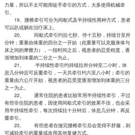
力量，所以不太可能用徒手牵引的方式，大多使用机械牵
引。
19、腰椎牵引可分为间歇式及半持续性两种方式，患者
可以趴或躺在治疗床上。
20、 间歇式牵引约拉七秒、停十五秒，持续廿至卅
分钟；重量由体重的四分之一开始（此重量可以克服身体与
床之间的摩擦力），一段时间之后，视患者的忍受程度，逐
渐增加到体重的二分之一为止。
21、 半持续性牵引约持续拉卅分钟至二小时，休
息几分钟后可反覆牵引，一天共牵引约六至八小时；牵引的
重量由六公斤开始，视患者的忍受度逐渐增加到体重的三分
之一为止。
22、 通常住院的患者比较常用半持续性牵引，不过
有些非住院的患者，因使用间歇式牵引的效果不佳，也会采
用半持续性牵引，每次持续拉十分钟后，休息几分钟，再反
覆牵引。
23、 有些患者在做完腰椎牵引后会觉得不舒服，则
可减轻牵引的重量或改用其他复健方式。