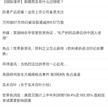
【国际漫评】新疆西瓜有什么过错呢？
防暑产品卖爆！这些上市公司备受关注
万邦德07月05日被深股通减持8.57万股
外媒：莫德纳在华首签投资协议，“生产的药品将仅供中国人使
用”
热点！世界新资讯：胜利之义怎么获得（胜利者的圣洁印记在哪
换）
环球速讯：当热烈活过的李玟一心赴死…
美国得州发生大规模枪击事件 致3死8伤 焦点速递
实木百叶（关于实木百叶介绍）
世界热消息：康恩贝预计上半年利润增139.4%至163.35% 股权投
资成重要影响因素