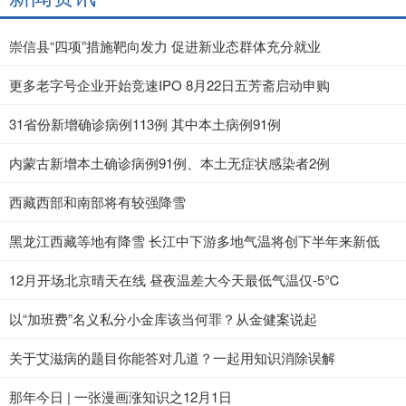
崇信县“四项”措施靶向发力 促进新业态群体充分就业
更多老字号企业开始竞速IPO 8月22日五芳斋启动申购
31省份新增确诊病例113例 其中本土病例91例
内蒙古新增本土确诊病例91例、本土无症状感染者2例
西藏西部和南部将有较强降雪
黑龙江西藏等地有降雪 长江中下游多地气温将创下半年来新低
12月开场北京晴天在线 昼夜温差大今天最低气温仅-5℃
以“加班费”名义私分小金库该当何罪？从金健案说起
关于艾滋病的题目你能答对几道？一起用知识消除误解
那年今日 | 一张漫画涨知识之12月1日