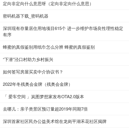
定向非定向什么意思呀（定向非定向什么意思）
密码机器下载_密码机器
深圳现有存量居住用地项目615个 进一步维护市场良性理性稳定
有序
蜂蜜的真假鉴别用纸巾怎么分辨 蜂蜜的真假鉴别
“下潜”泾口村助力乡村振兴
如何签写房屋买卖中介协议书？
2022年冬残奥会金牌（残奥会金牌）
「 爱车空间 」岚图梦想家发布OTA2.0版本
去哪儿：亲子类景区预订量超2019年同期7倍
深圳首家社区民办公益美术馆在龙岗平湖禾花社区揭牌