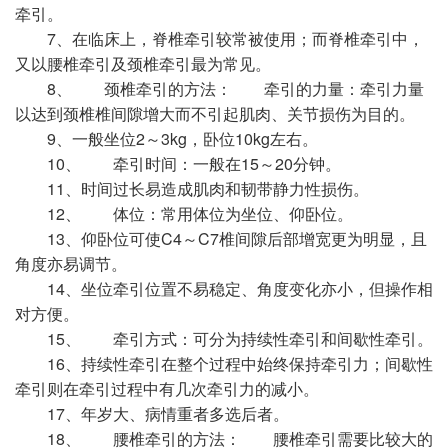
牵引。
7、在临床上，脊椎牵引较常被使用；而脊椎牵引中，
又以腰椎牵引及颈椎牵引最为常见。
8、 颈椎牵引的方法： 牵引的力量：牵引力量
以达到颈椎椎间隙增大而不引起肌肉、关节损伤为目的。
9、一般坐位2～3kg，卧位10kg左右。
10、 牵引时间：一般在15～20分钟。
11、时间过长易造成肌肉和韧带静力性损伤。
12、 体位：常用体位为坐位、仰卧位。
13、仰卧位可使C4～C7椎间隙后部增宽更为明显，且
角度亦易调节。
14、坐位牵引位置不易稳定、角度变化亦小，但操作相
对方便。
15、 牵引方式：可分为持续性牵引和间歇性牵引。
16、持续性牵引在整个过程中始终保持牵引力；间歇性
牵引则在牵引过程中有几次牵引力的减小。
17、年岁大、病情重者多选后者。
18、 腰椎牵引的方法： 腰椎牵引需要比较大的