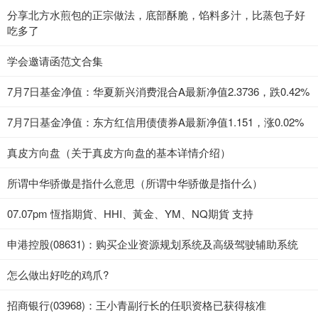
分享北方水煎包的正宗做法，底部酥脆，馅料多汁，比蒸包子好
吃多了
学会邀请函范文合集
7月7日基金净值：华夏新兴消费混合A最新净值2.3736，跌0.42%
7月7日基金净值：东方红信用债债券A最新净值1.151，涨0.02%
真皮方向盘（关于真皮方向盘的基本详情介绍）
所谓中华骄傲是指什么意思（所谓中华骄傲是指什么）
07.07pm 恆指期貨、HHI、黃金、YM、NQ期貨 支持
申港控股(08631)：购买企业资源规划系统及高级驾驶辅助系统
怎么做出好吃的鸡爪?
招商银行(03968)：王小青副行长的任职资格已获得核准