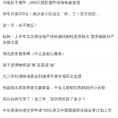
乌龟肚子腐甲（200斤脱肛腐甲绿海龟被发现
停车月保370元！南沙某小区业主「炸」了！官方回应...
这一天，永不敢忘！
机构：上半年北京商业地产供给侧结构性差异较大 需求侧新兴产
业挑大梁
湖北政务服务网（什么是贴心服务）
孩子进博物馆该“卷”还是该“放”
九三学社湖南省委会到湘潭开展专项民主监督
何超琼出席富商曾文豪家宴，干女儿曾昭仪和妈妈开心合影
高位站岗亏哭了！这三年，深圳房价跌了多少？
中化香港向港交所申请150亿美元中期票据和永续证券计划上市